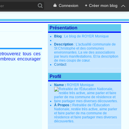
Connexion
+
Créer mon blog
Présentation
Blog
: Le blog de ROYER Monique
Description
: L'actualité communale de
St Christophe et des communes
environnantes. La vie des associations
etrouverez tous ces
par leurs manifestations. Et la description
nombreux encourager
de mes coups de cœur.
Contact
Profil
Name :
ROYER Monique
À Propos :
Retraitée de l'Éducation
Nationale, restée très active, aime parler
et faire parler de ma commune de
résidence et faire partager mes diverses
découvertes.