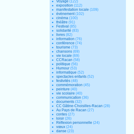
Voyage
(122)
exposition
(112)
manifestation locale
(109)
évènement
(102)
cinéma
(100)
théâtre
(91)
Festival
(85)
solidarité
(83)
livres
(82)
information
(76)
conférence
(74)
tourisme
(73)
chansons
(69)
vie locale
(69)
CCRacan
(58)
politique
(56)
Humour
(53)
informatique
(52)
spectacles enfants
(52)
festivités
(48)
commémoration
(45)
peinture
(40)
vie scolaire
(40)
communication
(36)
documents
(32)
CC Gâtine-Choisilles-Racan
(28)
Au Pays de Racan
(27)
contes
(27)
loisir
(26)
Réflexion personnelle
(24)
vœux
(24)
danse
(23)