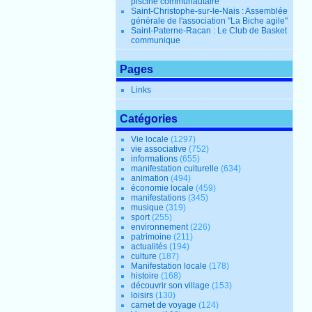
piscine communautaire
Saint-Christophe-sur-le-Nais : Assemblée
générale de l'association "La Biche agile"
Saint-Paterne-Racan : Le Club de Basket
communique
Pages
Links
Catégories
Vie locale
(1297)
vie associative
(752)
informations
(655)
manifestation culturelle
(634)
animation
(494)
économie locale
(459)
manifestations
(345)
musique
(319)
sport
(255)
environnement
(226)
patrimoine
(211)
actualités
(194)
culture
(187)
Manifestation locale
(178)
histoire
(168)
découvrir son village
(153)
loisirs
(130)
carnet de voyage
(124)