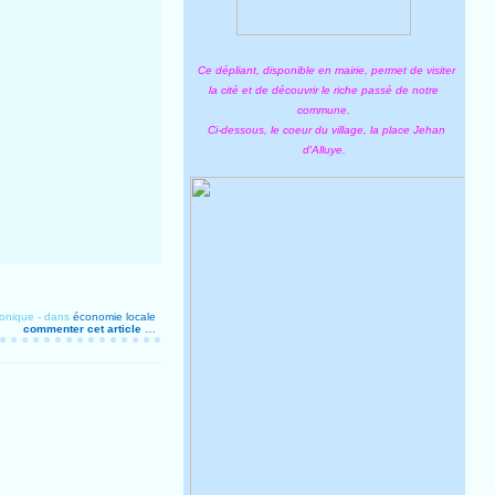
Ce dépliant, disponible en mairie, permet de visiter
la cité et de découvrir le riche passé de notre
commune.
Ci-dessous, le coeur du village, la place Jehan
d'Alluye.
onique
-
dans
économie locale
commenter cet article
…