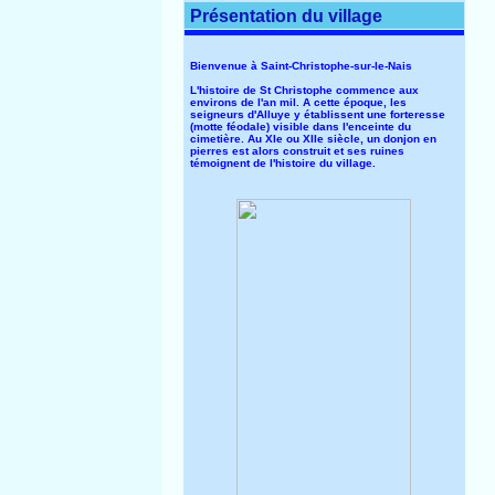
Présentation du village
Bienvenue à Saint-Christophe-sur-le-Nais
L'histoire de St Christophe commence aux
environs de l'an mil. A cette époque, les
seigneurs d'Alluye y établissent une forteresse
(motte féodale) visible dans l'enceinte du
cimetière. Au XIe ou XIIe siècle, un donjon en
pierres est alors construit et ses ruines
témoignent de l'histoire du village.