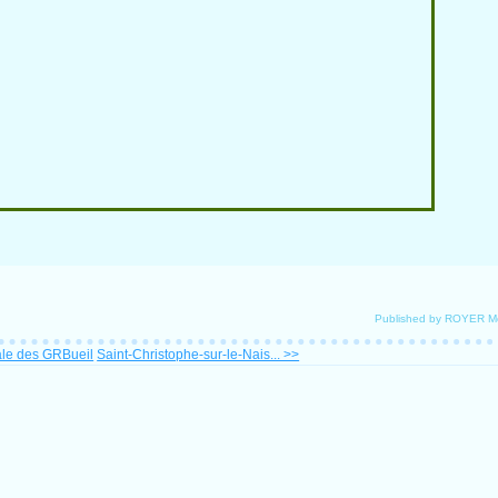
Published by ROYER M
le des GRBueil
Saint-Christophe-sur-le-Nais... >>