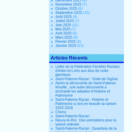
Décembre 2025
(4)
Novembre 2025
(7)
Octobre 2025
(6)
Septembre 2025
(15)
Août 2025
(4)
Juillet 2025
(7)
Juin 2025
(11)
Mai 2025
(7)
Avril 2025
(9)
Mars 2025
(9)
Février 2025
(4)
Janvier 2025
(10)
Articles Récents
Lettre de la Fédération Familles Rurales
d'Indre-et-Loire aux élus de notre
gterritoire
Saint-Paterne-Racan : Visite de l'église
Après la découverte de Saint-Paterne-
Insolite , une autre découverte a
enchanté les adeptes d’Histoire et
Patrimoine
Saint-Paterne-Racan : Histoire et
Patrimoine a clos en beauté sa saison
2025-2026
Chenu
Saint-Paterne-Racan :
Neuvy-le-Roi : Des animations pour la
saison estivale
Saint-Paterne-Racan : Ouverture de la