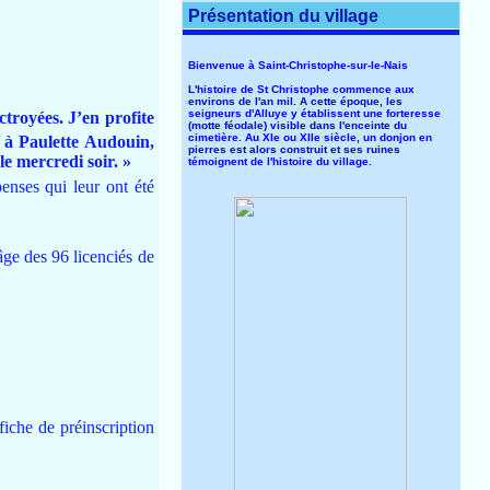
Présentation du village
Bienvenue à Saint-Christophe-sur-le-Nais
L'histoire de St Christophe commence aux
environs de l'an mil. A cette époque, les
seigneurs d'Alluye y établissent une forteresse
ctroyées. J’en profite
(motte féodale) visible dans l'enceinte du
cimetière. Au XIe ou XIIe siècle, un donjon en
 à Paulette Audouin,
pierres est alors construit et ses ruines
le mercredi soir. »
témoignent de l'histoire du village.
nses qui leur ont été
’âge des 96 licenciés de
fiche de préinscription