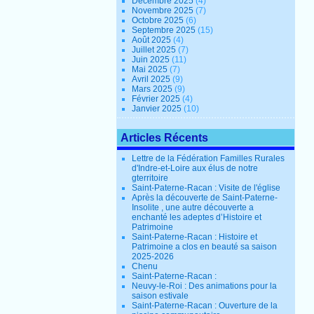
Décembre 2025
(4)
Novembre 2025
(7)
Octobre 2025
(6)
Septembre 2025
(15)
Août 2025
(4)
Juillet 2025
(7)
Juin 2025
(11)
Mai 2025
(7)
Avril 2025
(9)
Mars 2025
(9)
Février 2025
(4)
Janvier 2025
(10)
Articles Récents
Lettre de la Fédération Familles Rurales
d'Indre-et-Loire aux élus de notre
gterritoire
Saint-Paterne-Racan : Visite de l'église
Après la découverte de Saint-Paterne-
Insolite , une autre découverte a
enchanté les adeptes d’Histoire et
Patrimoine
Saint-Paterne-Racan : Histoire et
Patrimoine a clos en beauté sa saison
2025-2026
Chenu
Saint-Paterne-Racan :
Neuvy-le-Roi : Des animations pour la
saison estivale
Saint-Paterne-Racan : Ouverture de la