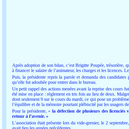
Après adoption de son bilan, c’est Brigitte Poupée, trésorière, qu
à financer le salaire de l’animateur, les charges et les licences. L
Puis, la présidente repris la parole et demanda des candidates
qu’elle fut adoubée pour entrer dans le bureau.
Un petit rappel des actions menées avant la reprise des cours fut
été mise en place : règlement en tris fois au lieu de deux. Malgr
dont seulement 9 sur le cours du mardi, ce qui pose un problème
l’équilibre et de la mémoire pourtant plébiscité par les usagers d
Pour la présidente, «
la défection de plusieurs des licenciés 
retour à l’avenir. »
L’association était présente lors du vide-grenier, le 2 septembr
avait lieu les années précédentes.