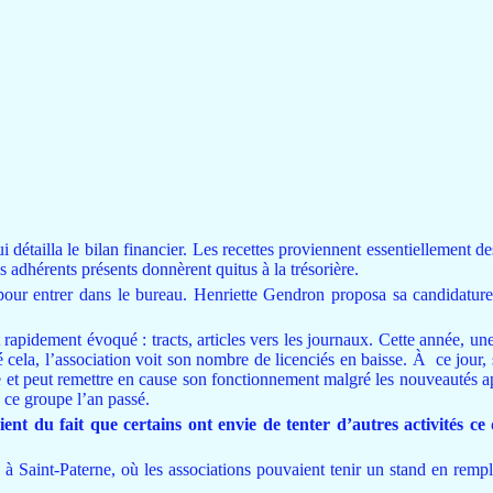
i détailla le bilan financier. Les recettes proviennent essentiellement de
es adhérents présents donnèrent quitus à la trésorière.
 pour entrer dans le bureau. Henriette Gendron proposa sa candidature 
 rapidement évoqué : tracts, articles vers les journaux. Cette année, une
é cela, l’association voit son nombre de licenciés en baisse. À
ce jour,
 et peut remettre en cause son fonctionnement malgré les nouveautés ap
e ce groupe l’an passé.
vient du fait que certains ont envie de tenter d’autres activités ce
e, à Saint-Paterne, où les associations pouvaient tenir un stand en re