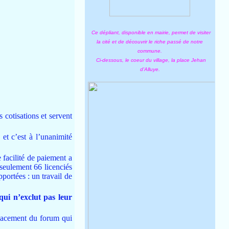
Ce dépliant, disponible en mairie, permet de visiter
la cité et de découvrir le riche passé de notre
commune.
Ci-dessous, le coeur du village, la place Jehan
d'Alluye.
s cotisations et servent
et c’est à l’unanimité
 facilité de paiement a
 seulement 66 licenciés
portées : un travail de
 qui n’exclut pas leur
mplacement du forum qui