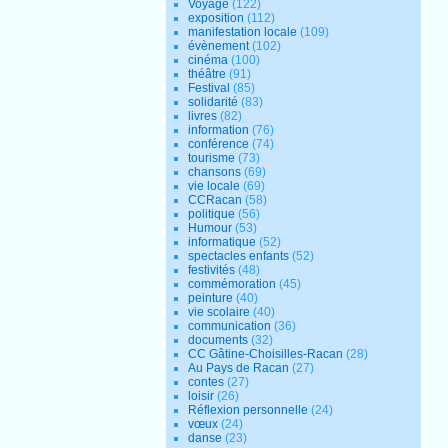
Voyage
(122)
exposition
(112)
manifestation locale
(109)
évènement
(102)
cinéma
(100)
théâtre
(91)
Festival
(85)
solidarité
(83)
livres
(82)
information
(76)
conférence
(74)
tourisme
(73)
chansons
(69)
vie locale
(69)
CCRacan
(58)
politique
(56)
Humour
(53)
informatique
(52)
spectacles enfants
(52)
festivités
(48)
commémoration
(45)
peinture
(40)
vie scolaire
(40)
communication
(36)
documents
(32)
CC Gâtine-Choisilles-Racan
(28)
Au Pays de Racan
(27)
contes
(27)
loisir
(26)
Réflexion personnelle
(24)
vœux
(24)
danse
(23)