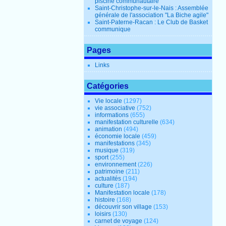
piscine communautaire
Saint-Christophe-sur-le-Nais : Assemblée
générale de l'association "La Biche agile"
Saint-Paterne-Racan : Le Club de Basket
communique
Pages
Links
Catégories
Vie locale
(1297)
vie associative
(752)
informations
(655)
manifestation culturelle
(634)
animation
(494)
économie locale
(459)
manifestations
(345)
musique
(319)
sport
(255)
environnement
(226)
patrimoine
(211)
actualités
(194)
culture
(187)
Manifestation locale
(178)
histoire
(168)
découvrir son village
(153)
loisirs
(130)
carnet de voyage
(124)