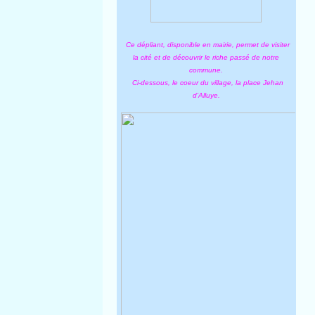
Ce dépliant, disponible en mairie, permet de visiter
la cité et de découvrir le riche passé de notre
commune.
Ci-dessous, le coeur du village, la place Jehan
d'Alluye.