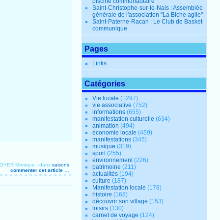
piscine communautaire
Saint-Christophe-sur-le-Nais : Assemblée
générale de l'association "La Biche agile"
Saint-Paterne-Racan : Le Club de Basket
communique
Pages
Links
Catégories
Vie locale
(1297)
vie associative
(752)
informations
(655)
manifestation culturelle
(634)
animation
(494)
économie locale
(459)
manifestations
(345)
musique
(319)
sport
(255)
environnement
(226)
ROYER Monique
-
dans
saisons
patrimoine
(211)
commenter cet article
…
actualités
(194)
culture
(187)
Manifestation locale
(178)
histoire
(168)
découvrir son village
(153)
loisirs
(130)
carnet de voyage
(124)