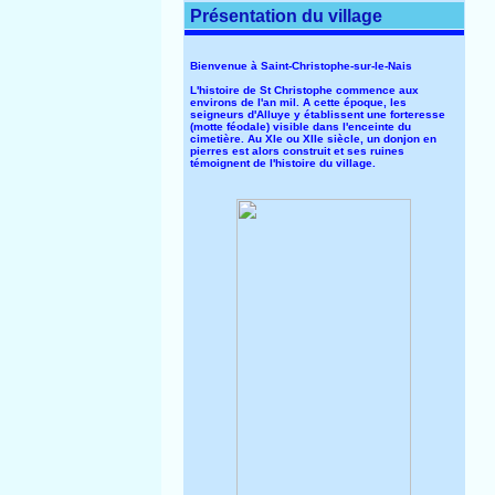
Présentation du village
Bienvenue à Saint-Christophe-sur-le-Nais
L'histoire de St Christophe commence aux
environs de l'an mil. A cette époque, les
seigneurs d'Alluye y établissent une forteresse
(motte féodale) visible dans l'enceinte du
cimetière. Au XIe ou XIIe siècle, un donjon en
pierres est alors construit et ses ruines
témoignent de l'histoire du village.