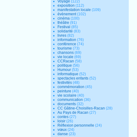
Voyage
(122)
exposition
(112)
manifestation locale
(109)
évènement
(102)
cinéma
(100)
théâtre
(91)
Festival
(85)
solidarité
(83)
livres
(82)
information
(76)
conférence
(74)
tourisme
(73)
chansons
(69)
vie locale
(69)
CCRacan
(58)
politique
(56)
Humour
(53)
informatique
(52)
spectacles enfants
(52)
festivités
(48)
commémoration
(45)
peinture
(40)
vie scolaire
(40)
communication
(36)
documents
(32)
CC Gâtine-Choisilles-Racan
(28)
Au Pays de Racan
(27)
contes
(27)
loisir
(26)
Réflexion personnelle
(24)
vœux
(24)
danse
(23)