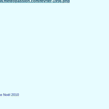
ww.meteopassion.com/fevrier-1956.php