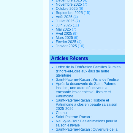
Décembre 2025
(4)
Novembre 2025
(7)
Octobre 2025
(6)
Septembre 2025
(15)
Août 2025
(4)
Juillet 2025
(7)
Juin 2025
(11)
Mai 2025
(7)
Avril 2025
(9)
Mars 2025
(9)
Février 2025
(4)
Janvier 2025
(10)
Articles Récents
Lettre de la Fédération Familles Rurales
d'Indre-et-Loire aux élus de notre
gterritoire
Saint-Paterne-Racan : Visite de l'église
Après la découverte de Saint-Paterne-
Insolite , une autre découverte a
enchanté les adeptes d’Histoire et
Patrimoine
Saint-Paterne-Racan : Histoire et
Patrimoine a clos en beauté sa saison
2025-2026
Chenu
Saint-Paterne-Racan :
Neuvy-le-Roi : Des animations pour la
saison estivale
Saint-Paterne-Racan : Ouverture de la