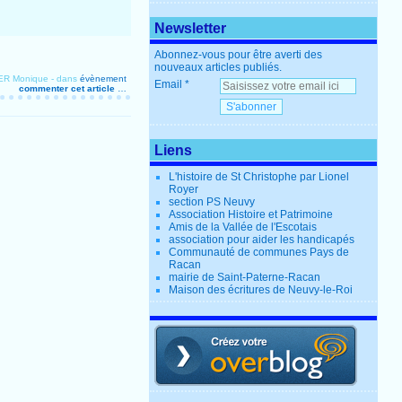
Newsletter
Abonnez-vous pour être averti des
nouveaux articles publiés.
ER Monique
-
dans
évènement
Email
commenter cet article
…
Liens
L'histoire de St Christophe par Lionel
Royer
section PS Neuvy
Association Histoire et Patrimoine
Amis de la Vallée de l'Escotais
association pour aider les handicapés
Communauté de communes Pays de
Racan
mairie de Saint-Paterne-Racan
Maison des écritures de Neuvy-le-Roi