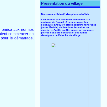
Présentation du village
Bienvenue à Saint-Christophe-sur-le-Nais
L'histoire de St Christophe commence aux
environs de l'an mil. A cette époque, les
seigneurs d'Alluye y établissent une forteresse
(motte féodale) visible dans l'enceinte du
e remise aux normes
cimetière. Au XIe ou XIIe siècle, un donjon en
pierres est alors construit et ses ruines
evaient commencer en
témoignent de l'histoire du village.
s pour le démarrage.