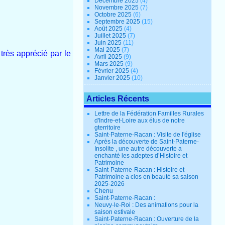
Décembre 2025
(4)
Novembre 2025
(7)
Octobre 2025
(6)
Septembre 2025
(15)
Août 2025
(4)
Juillet 2025
(7)
Juin 2025
(11)
Mai 2025
(7)
très apprécié par le
Avril 2025
(9)
Mars 2025
(9)
Février 2025
(4)
Janvier 2025
(10)
Articles Récents
Lettre de la Fédération Familles Rurales
d'Indre-et-Loire aux élus de notre
gterritoire
Saint-Paterne-Racan : Visite de l'église
Après la découverte de Saint-Paterne-
Insolite , une autre découverte a
enchanté les adeptes d’Histoire et
Patrimoine
Saint-Paterne-Racan : Histoire et
Patrimoine a clos en beauté sa saison
2025-2026
Chenu
Saint-Paterne-Racan :
Neuvy-le-Roi : Des animations pour la
saison estivale
Saint-Paterne-Racan : Ouverture de la