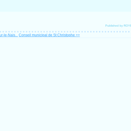
Published by ROY
r-le-Nais...
Conseil municipal de St Christophe >>