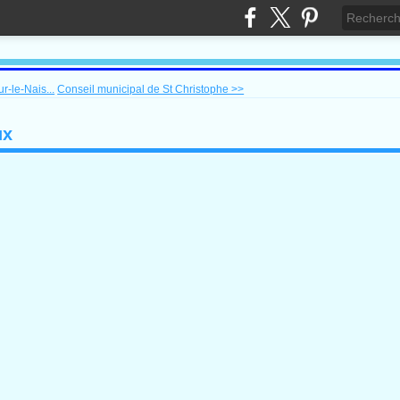
r-le-Nais...
Conseil municipal de St Christophe >>
ux