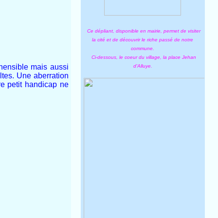
Ce dépliant, disponible en mairie, permet de visiter
la cité et de découvrir le riche passé de notre
commune.
Ci-dessous, le coeur du village, la place Jehan
hensible mais aussi
d'Alluye.
ltes. Une aberration
re petit handicap ne