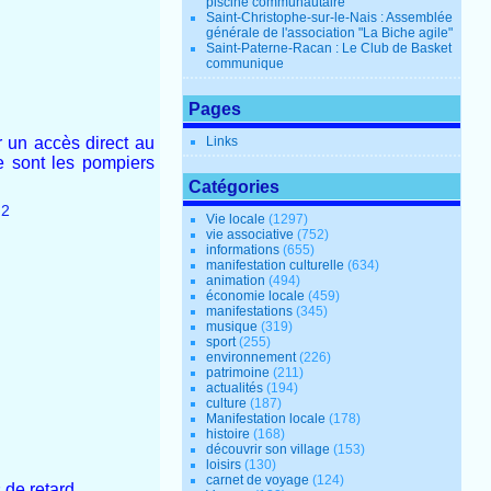
piscine communautaire
Saint-Christophe-sur-le-Nais : Assemblée
générale de l'association "La Biche agile"
Saint-Paterne-Racan : Le Club de Basket
communique
Pages
r un accès direct au
Links
ce sont les pompiers
Catégories
Vie locale
(1297)
vie associative
(752)
informations
(655)
manifestation culturelle
(634)
animation
(494)
économie locale
(459)
manifestations
(345)
musique
(319)
sport
(255)
environnement
(226)
patrimoine
(211)
actualités
(194)
culture
(187)
Manifestation locale
(178)
histoire
(168)
découvrir son village
(153)
loisirs
(130)
carnet de voyage
(124)
 de retard.