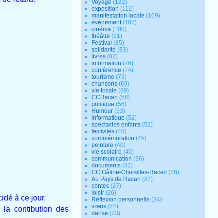
Voyage
(122)
exposition
(112)
manifestation locale
(109)
évènement
(102)
cinéma
(100)
théâtre
(91)
Festival
(85)
solidarité
(83)
livres
(82)
information
(76)
conférence
(74)
tourisme
(73)
chansons
(69)
vie locale
(69)
CCRacan
(58)
politique
(56)
Humour
(53)
informatique
(52)
spectacles enfants
(52)
festivités
(48)
commémoration
(45)
peinture
(40)
vie scolaire
(40)
communication
(36)
documents
(32)
CC Gâtine-Choisilles-Racan
(28)
Au Pays de Racan
(27)
contes
(27)
loisir
(26)
idé à ce jour.
Réflexion personnelle
(24)
vœux
(24)
 la contibution des
danse
(23)