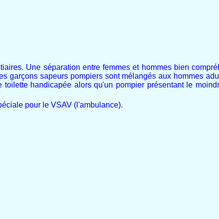
estiaires. Une séparation entre femmes et hommes bien compré
jeunes garçons sapeurs pompiers sont mélangés aux hommes adu
une toilette handicapée alors qu'un pompier présentant le moind
spéciale pour le VSAV (l'ambulance).