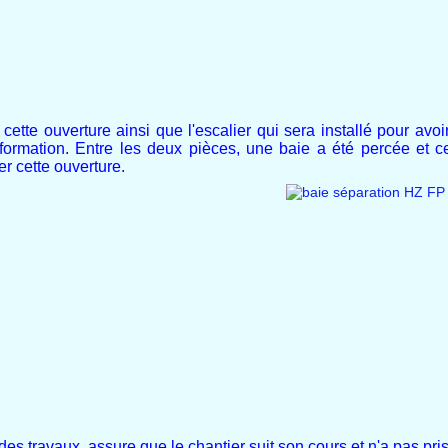
cette ouverture ainsi que l'escalier qui sera installé pour avoi
de formation. Entre les deux pièces, une baie a été percée et 
er cette ouverture.
des travaux, assure que le chantier suit son cours et n'a pas pris