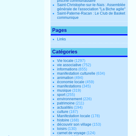
piscine communautaire
Saint-Christophe-sur-le-Nais : Assemblée
générale de l'association "La Biche agile"
Saint-Paterne-Racan : Le Club de Basket
communique
Pages
Links
Catégories
Vie locale
(1297)
vie associative
(752)
informations
(655)
manifestation culturelle
(634)
animation
(494)
économie locale
(459)
manifestations
(345)
musique
(319)
sport
(255)
environnement
(226)
patrimoine
(211)
actualités
(194)
culture
(187)
Manifestation locale
(178)
histoire
(168)
découvrir son village
(153)
loisirs
(130)
carnet de voyage
(124)