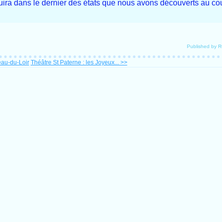
duira dans le dernier des états que nous avons découverts au c
Published by 
au-du-Loir
Théâtre St Paterne : les Joyeux... >>