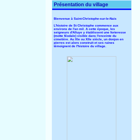
Présentation du village
Bienvenue à Saint-Christophe-sur-le-Nais
L'histoire de St Christophe commence aux
environs de l'an mil. A cette époque, les
seigneurs d'Alluye y établissent une forteresse
(motte féodale) visible dans l'enceinte du
cimetière. Au XIe ou XIIe siècle, un donjon en
pierres est alors construit et ses ruines
témoignent de l'histoire du village.