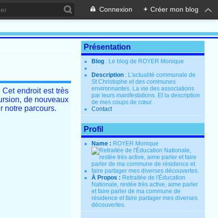
Connexion
+
Créer mon blog
Présentation
Blog
: Le blog de ROYER Monique
Description
: L'actualité communale de
St Christophe et des communes
environnantes. La vie des associations
Cet endroit est très
par leurs manifestations. Et la description
cursion, de nouveaux
de mes coups de cœur.
r notre parcours.
Contact
Profil
Name :
ROYER Monique
À Propos :
Retraitée de l'Éducation
Nationale, restée très active, aime parler
et faire parler de ma commune de
résidence et faire partager mes diverses
découvertes.