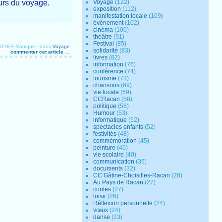
ours du voyage.
Voyage
(122)
exposition
(112)
manifestation locale
(109)
évènement
(102)
cinéma
(100)
théâtre
(91)
Festival
(85)
ROYER Monique
-
dans
Voyage
solidarité
(83)
commenter cet article
…
livres
(82)
information
(76)
conférence
(74)
tourisme
(73)
chansons
(69)
vie locale
(69)
CCRacan
(58)
politique
(56)
Humour
(53)
informatique
(52)
spectacles enfants
(52)
festivités
(48)
commémoration
(45)
peinture
(40)
vie scolaire
(40)
communication
(36)
documents
(32)
CC Gâtine-Choisilles-Racan
(28)
Au Pays de Racan
(27)
contes
(27)
loisir
(26)
Réflexion personnelle
(24)
vœux
(24)
danse
(23)