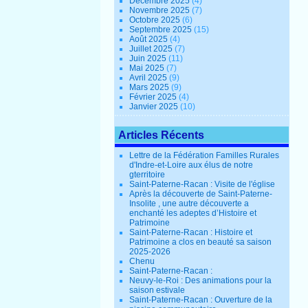
Décembre 2025
(4)
Novembre 2025
(7)
Octobre 2025
(6)
Septembre 2025
(15)
Août 2025
(4)
Juillet 2025
(7)
Juin 2025
(11)
Mai 2025
(7)
Avril 2025
(9)
Mars 2025
(9)
Février 2025
(4)
Janvier 2025
(10)
Articles Récents
Lettre de la Fédération Familles Rurales
d'Indre-et-Loire aux élus de notre
gterritoire
Saint-Paterne-Racan : Visite de l'église
Après la découverte de Saint-Paterne-
Insolite , une autre découverte a
enchanté les adeptes d’Histoire et
Patrimoine
Saint-Paterne-Racan : Histoire et
Patrimoine a clos en beauté sa saison
2025-2026
Chenu
Saint-Paterne-Racan :
Neuvy-le-Roi : Des animations pour la
saison estivale
Saint-Paterne-Racan : Ouverture de la