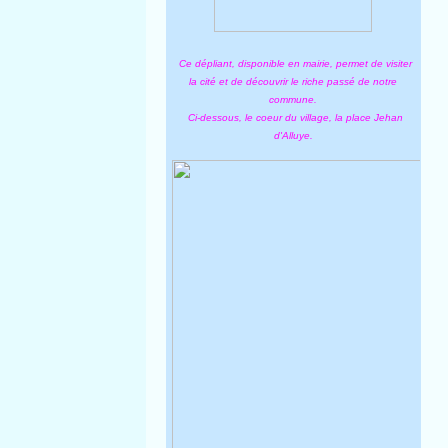
Ce dépliant, disponible en mairie, permet de visiter
la cité et de découvrir le riche passé de notre
commune.
Ci-dessous, le coeur du village, la place Jehan
d'Alluye.