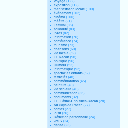
Voyage
(122)
exposition
(112)
manifestation locale
(109)
évènement
(102)
cinéma
(100)
théâtre
(91)
Festival
(85)
solidarité
(83)
livres
(82)
information
(76)
conférence
(74)
tourisme
(73)
chansons
(69)
vie locale
(69)
CCRacan
(58)
politique
(56)
Humour
(53)
informatique
(52)
spectacles enfants
(52)
festivités
(48)
commémoration
(45)
peinture
(40)
vie scolaire
(40)
communication
(36)
documents
(32)
CC Gâtine-Choisilles-Racan
(28)
Au Pays de Racan
(27)
contes
(27)
loisir
(26)
Réflexion personnelle
(24)
vœux
(24)
danse
(23)