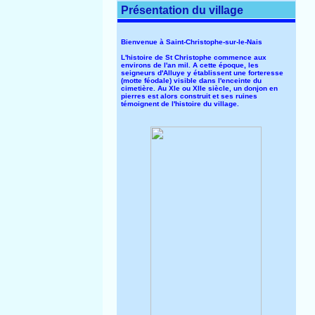
Présentation du village
Bienvenue à Saint-Christophe-sur-le-Nais
L'histoire de St Christophe commence aux
environs de l'an mil. A cette époque, les
seigneurs d'Alluye y établissent une forteresse
(motte féodale) visible dans l'enceinte du
cimetière. Au XIe ou XIIe siècle, un donjon en
pierres est alors construit et ses ruines
témoignent de l'histoire du village.