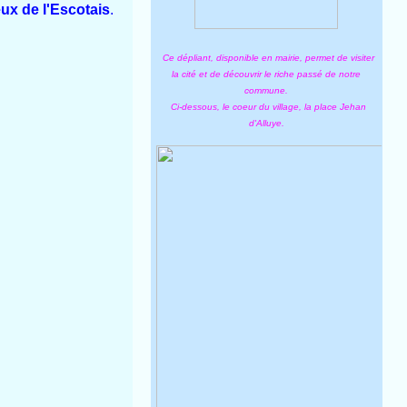
ux de l'Escotais
.
Ce dépliant, disponible en mairie, permet de visiter
la cité et de découvrir le riche passé de notre
commune.
Ci-dessous, le coeur du village, la place Jehan
d'Alluye.