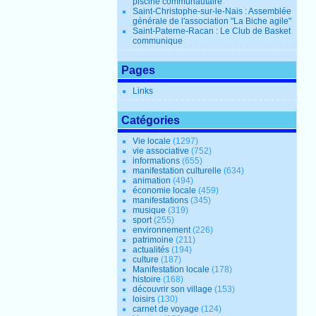
piscine communautaire
Saint-Christophe-sur-le-Nais : Assemblée
générale de l'association "La Biche agile"
Saint-Paterne-Racan : Le Club de Basket
communique
Pages
Links
Catégories
Vie locale
(1297)
vie associative
(752)
informations
(655)
manifestation culturelle
(634)
animation
(494)
économie locale
(459)
manifestations
(345)
musique
(319)
sport
(255)
environnement
(226)
patrimoine
(211)
actualités
(194)
culture
(187)
Manifestation locale
(178)
histoire
(168)
découvrir son village
(153)
loisirs
(130)
carnet de voyage
(124)