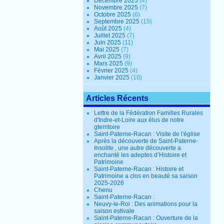
Décembre 2025
(4)
Novembre 2025
(7)
Octobre 2025
(6)
Septembre 2025
(15)
Août 2025
(4)
Juillet 2025
(7)
Juin 2025
(11)
Mai 2025
(7)
Avril 2025
(9)
Mars 2025
(9)
Février 2025
(4)
Janvier 2025
(10)
Articles Récents
Lettre de la Fédération Familles Rurales
d'Indre-et-Loire aux élus de notre
gterritoire
Saint-Paterne-Racan : Visite de l'église
Après la découverte de Saint-Paterne-
Insolite , une autre découverte a
enchanté les adeptes d’Histoire et
Patrimoine
Saint-Paterne-Racan : Histoire et
Patrimoine a clos en beauté sa saison
2025-2026
Chenu
Saint-Paterne-Racan :
Neuvy-le-Roi : Des animations pour la
saison estivale
Saint-Paterne-Racan : Ouverture de la