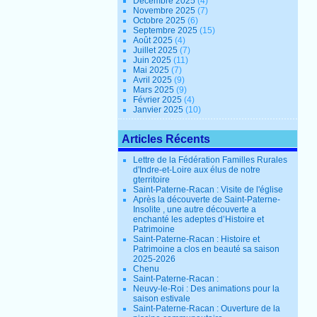
Décembre 2025
(4)
Novembre 2025
(7)
Octobre 2025
(6)
Septembre 2025
(15)
Août 2025
(4)
Juillet 2025
(7)
Juin 2025
(11)
Mai 2025
(7)
Avril 2025
(9)
Mars 2025
(9)
Février 2025
(4)
Janvier 2025
(10)
Articles Récents
Lettre de la Fédération Familles Rurales
d'Indre-et-Loire aux élus de notre
gterritoire
Saint-Paterne-Racan : Visite de l'église
Après la découverte de Saint-Paterne-
Insolite , une autre découverte a
enchanté les adeptes d’Histoire et
Patrimoine
Saint-Paterne-Racan : Histoire et
Patrimoine a clos en beauté sa saison
2025-2026
Chenu
Saint-Paterne-Racan :
Neuvy-le-Roi : Des animations pour la
saison estivale
Saint-Paterne-Racan : Ouverture de la