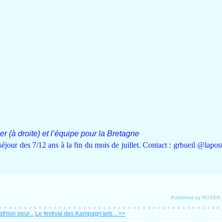
r (à droite) et l’équipe pour la Bretagne
jour des 7/12 ans à la fin du mois de juillet. Contact : grbueil @lapo
Published by ROYER
thlon pour...
Le festival des Kampagn'arts... >>