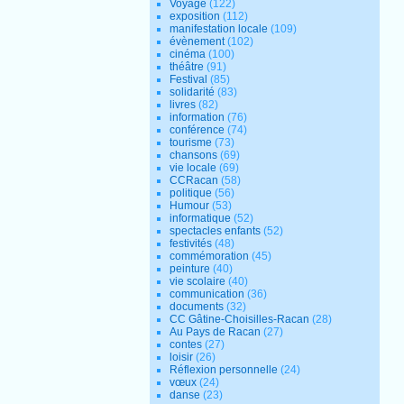
Voyage
(122)
exposition
(112)
manifestation locale
(109)
évènement
(102)
cinéma
(100)
théâtre
(91)
Festival
(85)
solidarité
(83)
livres
(82)
information
(76)
conférence
(74)
tourisme
(73)
chansons
(69)
vie locale
(69)
CCRacan
(58)
politique
(56)
Humour
(53)
informatique
(52)
spectacles enfants
(52)
festivités
(48)
commémoration
(45)
peinture
(40)
vie scolaire
(40)
communication
(36)
documents
(32)
CC Gâtine-Choisilles-Racan
(28)
Au Pays de Racan
(27)
contes
(27)
loisir
(26)
Réflexion personnelle
(24)
vœux
(24)
danse
(23)