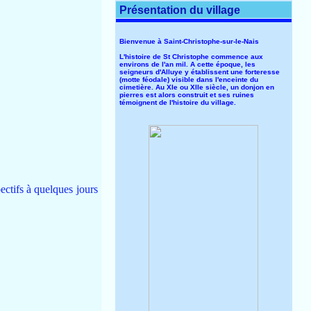
Présentation du village
Bienvenue à Saint-Christophe-sur-le-Nais
L'histoire de St Christophe commence aux
environs de l'an mil. A cette époque, les
seigneurs d'Alluye y établissent une forteresse
(motte féodale) visible dans l'enceinte du
cimetière. Au XIe ou XIIe siècle, un donjon en
pierres est alors construit et ses ruines
témoignent de l'histoire du village.
pectifs à quelques jours