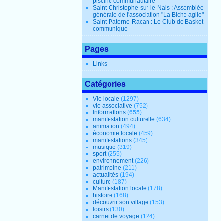
piscine communautaire
Saint-Christophe-sur-le-Nais : Assemblée
générale de l'association "La Biche agile"
Saint-Paterne-Racan : Le Club de Basket
communique
Pages
Links
Catégories
Vie locale
(1297)
vie associative
(752)
informations
(655)
manifestation culturelle
(634)
animation
(494)
économie locale
(459)
manifestations
(345)
musique
(319)
sport
(255)
environnement
(226)
patrimoine
(211)
actualités
(194)
culture
(187)
Manifestation locale
(178)
histoire
(168)
découvrir son village
(153)
loisirs
(130)
carnet de voyage
(124)