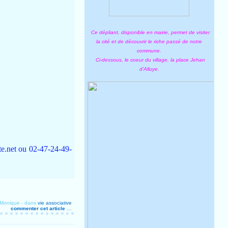
Ce dépliant, disponible en mairie, permet de visiter
la cité et de découvrir le riche passé de notre
commune.
Ci-dessous, le coeur du village, la place Jehan
d'Alluye.
ste.net ou 02-47-24-49-
 Monique
-
dans
vie associative
commenter cet article
…