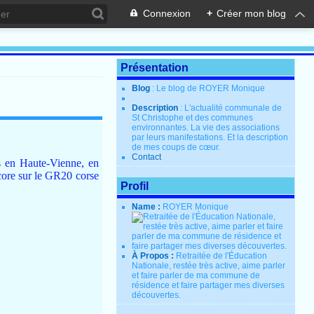
Connexion
+
Créer mon blog
Présentation
Blog
: Le blog de ROYER Monique
Description
: L'actualité communale de
St Christophe et des communes
environnantes. La vie des associations
par leurs manifestations. Et la description
de mes coups de cœur.
Contact
es en Haute-Vienne, en
core sur le GR20 corse
Profil
Name :
ROYER Monique
À Propos :
Retraitée de l'Éducation
Nationale, restée très active, aime parler
et faire parler de ma commune de
résidence et faire partager mes diverses
découvertes.