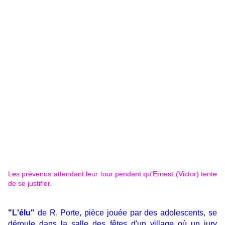
Les prévenus attendant leur tour pendant qu'Ernest (Victor) tente
de se justifier.
"L'élu"
de R. Porte, pièce jouée par des adolescents, se
déroule dans la salle des fêtes d'un village où un jury