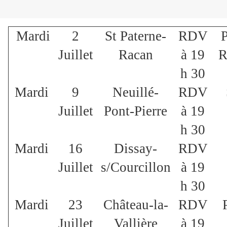
Mardi
2
St Paterne-
RDV
P
Juillet
Racan
à 19
R
h 30
Mardi
9
Neuillé-
RDV
Juillet
Pont-Pierre
à 19
h 30
Mardi
16
Dissay-
RDV
Juillet
s/Courcillon
à 19
h 30
Mardi
23
Château-la-
RDV
Juillet
Vallière
à 19