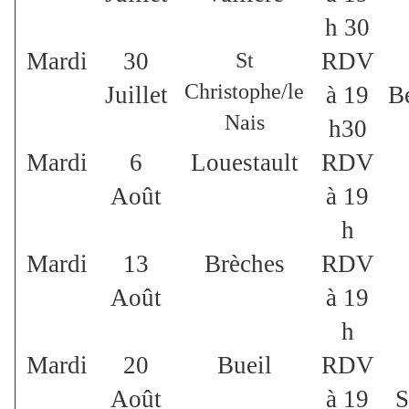
h 30
Mardi
30
RDV
St
Christophe/le
Juillet
à 19
B
Nais
h30
Mardi
6
Louestault
RDV
Août
à 19
h
Mardi
13
Brèches
RDV
Août
à 19
h
Mardi
20
Bueil
RDV
Août
à 19
S