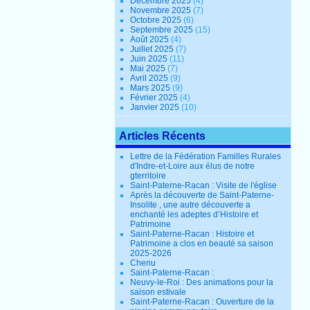
Décembre 2025
(4)
Novembre 2025
(7)
Octobre 2025
(6)
Septembre 2025
(15)
Août 2025
(4)
Juillet 2025
(7)
Juin 2025
(11)
Mai 2025
(7)
Avril 2025
(9)
Mars 2025
(9)
Février 2025
(4)
Janvier 2025
(10)
Articles Récents
Lettre de la Fédération Familles Rurales
d'Indre-et-Loire aux élus de notre
gterritoire
Saint-Paterne-Racan : Visite de l'église
Après la découverte de Saint-Paterne-
Insolite , une autre découverte a
enchanté les adeptes d’Histoire et
Patrimoine
Saint-Paterne-Racan : Histoire et
Patrimoine a clos en beauté sa saison
2025-2026
Chenu
Saint-Paterne-Racan :
Neuvy-le-Roi : Des animations pour la
saison estivale
Saint-Paterne-Racan : Ouverture de la