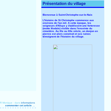
Présentation du village
Bienvenue à Saint-Christophe-sur-le-Nais
L'histoire de St Christophe commence aux
environs de l'an mil. A cette époque, les
seigneurs d'Alluye y établissent une forteresse
(motte féodale) visible dans l'enceinte du
cimetière. Au XIe ou XIIe siècle, un donjon en
pierres est alors construit et ses ruines
témoignent de l'histoire du village.
ER Monique
-
dans
informations
commenter cet article
…