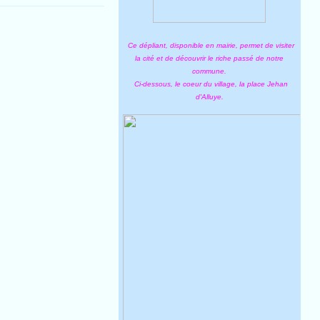
Ce dépliant, disponible en mairie, permet de visiter
la cité et de découvrir le riche passé de notre
commune.
Ci-dessous, le coeur du village, la place Jehan
d'Alluye.