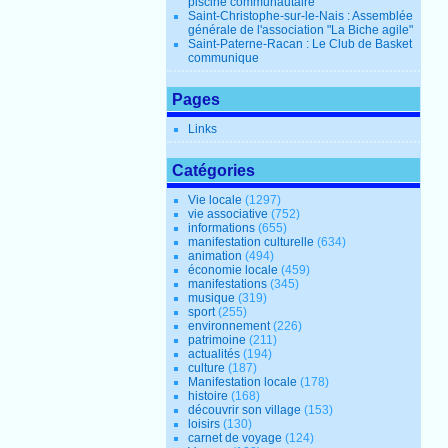
piscine communautaire
Saint-Christophe-sur-le-Nais : Assemblée
générale de l'association "La Biche agile"
Saint-Paterne-Racan : Le Club de Basket
communique
Pages
Links
Catégories
Vie locale
(1297)
vie associative
(752)
informations
(655)
manifestation culturelle
(634)
animation
(494)
économie locale
(459)
manifestations
(345)
musique
(319)
sport
(255)
environnement
(226)
patrimoine
(211)
actualités
(194)
culture
(187)
Manifestation locale
(178)
histoire
(168)
découvrir son village
(153)
loisirs
(130)
carnet de voyage
(124)