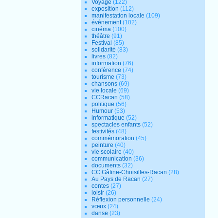
Voyage
(122)
exposition
(112)
manifestation locale
(109)
évènement
(102)
cinéma
(100)
théâtre
(91)
Festival
(85)
solidarité
(83)
livres
(82)
information
(76)
conférence
(74)
tourisme
(73)
chansons
(69)
vie locale
(69)
CCRacan
(58)
politique
(56)
Humour
(53)
informatique
(52)
spectacles enfants
(52)
festivités
(48)
commémoration
(45)
peinture
(40)
vie scolaire
(40)
communication
(36)
documents
(32)
CC Gâtine-Choisilles-Racan
(28)
Au Pays de Racan
(27)
contes
(27)
loisir
(26)
Réflexion personnelle
(24)
vœux
(24)
danse
(23)