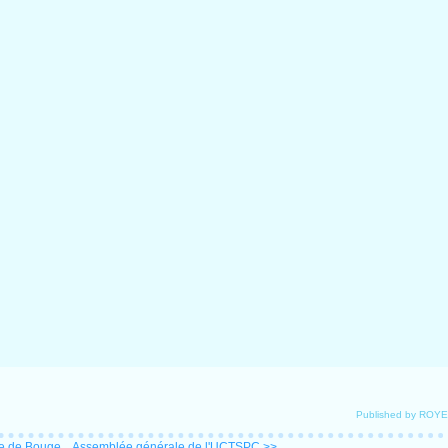
Published by ROY
 de Bouge...
Assemblée générale de l'UCTSPC >>