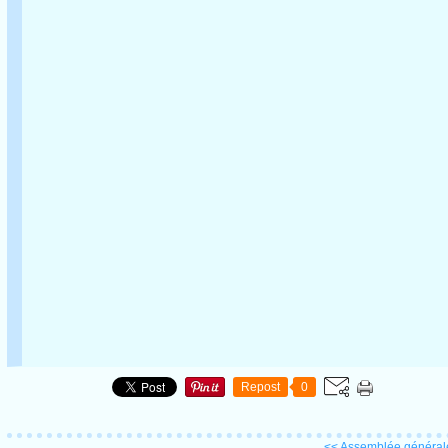
Repost
0
<< Assemblée générale