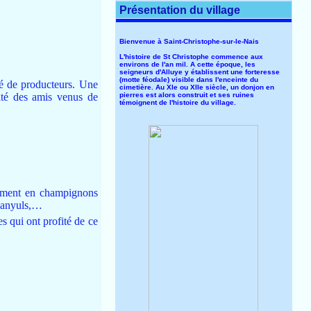
Présentation du village
Bienvenue à Saint-Christophe-sur-le-Nais
L'histoire de St Christophe commence aux
environs de l'an mil. A cette époque, les
seigneurs d'Alluye y établissent une forteresse
(motte féodale) visible dans l'enceinte du
ché de producteurs. Une
cimetière. Au XIe ou XIIe siècle, un donjon en
pierres est alors construit et ses ruines
vité des amis venus de
témoignent de l'histoire du village.
ement en champignons
 Banyuls,…
s qui ont profité de ce