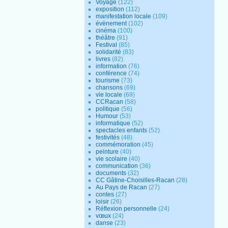
Voyage
(122)
exposition
(112)
manifestation locale
(109)
évènement
(102)
cinéma
(100)
théâtre
(91)
Festival
(85)
solidarité
(83)
livres
(82)
information
(76)
conférence
(74)
tourisme
(73)
chansons
(69)
vie locale
(69)
CCRacan
(58)
politique
(56)
Humour
(53)
informatique
(52)
spectacles enfants
(52)
festivités
(48)
commémoration
(45)
peinture
(40)
vie scolaire
(40)
communication
(36)
documents
(32)
CC Gâtine-Choisilles-Racan
(28)
Au Pays de Racan
(27)
contes
(27)
loisir
(26)
Réflexion personnelle
(24)
vœux
(24)
danse
(23)