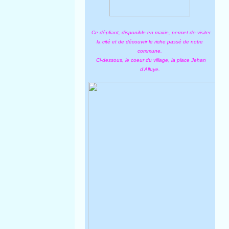
Ce dépliant, disponible en mairie, permet de visiter
la cité et de découvrir le riche passé de notre
commune.
Ci-dessous, le coeur du village, la place Jehan
d'Alluye.