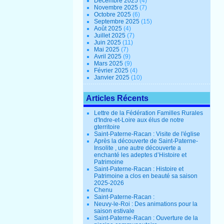
Décembre 2025
(4)
Novembre 2025
(7)
Octobre 2025
(6)
Septembre 2025
(15)
Août 2025
(4)
Juillet 2025
(7)
Juin 2025
(11)
Mai 2025
(7)
Avril 2025
(9)
Mars 2025
(9)
Février 2025
(4)
Janvier 2025
(10)
Articles Récents
Lettre de la Fédération Familles Rurales
d'Indre-et-Loire aux élus de notre
gterritoire
Saint-Paterne-Racan : Visite de l'église
Après la découverte de Saint-Paterne-
Insolite , une autre découverte a
enchanté les adeptes d’Histoire et
Patrimoine
Saint-Paterne-Racan : Histoire et
Patrimoine a clos en beauté sa saison
2025-2026
Chenu
Saint-Paterne-Racan :
Neuvy-le-Roi : Des animations pour la
saison estivale
Saint-Paterne-Racan : Ouverture de la