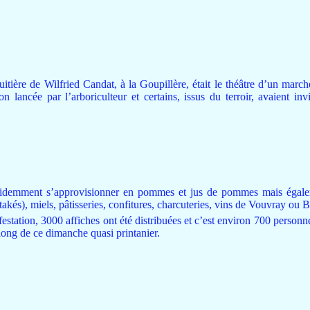
uitière de Wilfried Candat, à la Goupillère, était le théâtre d’un mar
n lancée par l’arboriculteur et certains, issus du terroir, avaient in
idemment s’approvisionner en pommes et jus de pommes mais égal
itakés), miels, pâtisseries, confitures, charcuteries, vins de Vouvray ou
estation, 3000 affiches ont été distribuées et c’est environ 700 personne
long de ce dimanche quasi printanier.