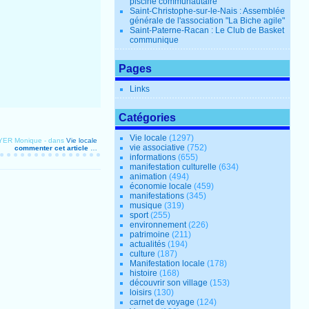
piscine communautaire
Saint-Christophe-sur-le-Nais : Assemblée
générale de l'association "La Biche agile"
Saint-Paterne-Racan : Le Club de Basket
communique
Pages
Links
Catégories
Vie locale
(1297)
OYER Monique
-
dans
Vie locale
vie associative
(752)
commenter cet article
…
informations
(655)
manifestation culturelle
(634)
animation
(494)
économie locale
(459)
manifestations
(345)
musique
(319)
sport
(255)
environnement
(226)
patrimoine
(211)
actualités
(194)
culture
(187)
Manifestation locale
(178)
histoire
(168)
découvrir son village
(153)
loisirs
(130)
carnet de voyage
(124)