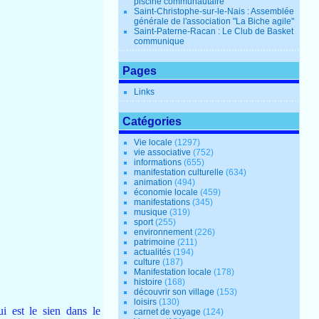
piscine communautaire
Saint-Christophe-sur-le-Nais : Assemblée
générale de l'association "La Biche agile"
Saint-Paterne-Racan : Le Club de Basket
communique
Pages
Links
Catégories
Vie locale
(1297)
vie associative
(752)
informations
(655)
manifestation culturelle
(634)
animation
(494)
économie locale
(459)
manifestations
(345)
musique
(319)
sport
(255)
environnement
(226)
patrimoine
(211)
actualités
(194)
culture
(187)
Manifestation locale
(178)
histoire
(168)
découvrir son village
(153)
loisirs
(130)
i est le sien dans le
carnet de voyage
(124)