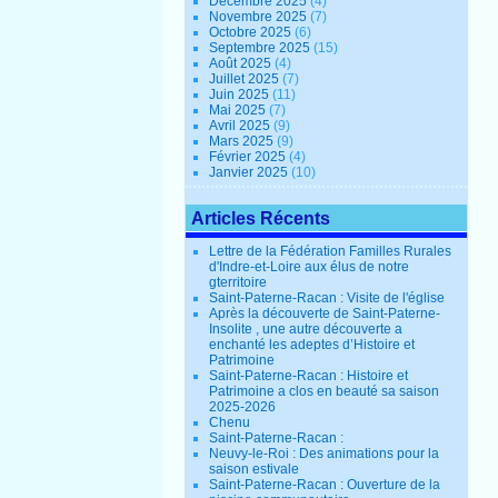
Décembre 2025
(4)
Novembre 2025
(7)
Octobre 2025
(6)
Septembre 2025
(15)
Août 2025
(4)
Juillet 2025
(7)
Juin 2025
(11)
Mai 2025
(7)
Avril 2025
(9)
Mars 2025
(9)
Février 2025
(4)
Janvier 2025
(10)
Articles Récents
Lettre de la Fédération Familles Rurales
d'Indre-et-Loire aux élus de notre
gterritoire
Saint-Paterne-Racan : Visite de l'église
Après la découverte de Saint-Paterne-
Insolite , une autre découverte a
enchanté les adeptes d’Histoire et
Patrimoine
Saint-Paterne-Racan : Histoire et
Patrimoine a clos en beauté sa saison
2025-2026
Chenu
Saint-Paterne-Racan :
Neuvy-le-Roi : Des animations pour la
saison estivale
Saint-Paterne-Racan : Ouverture de la