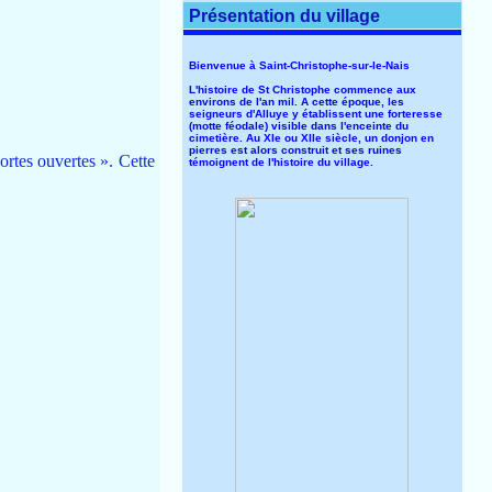
Présentation du village
Bienvenue à Saint-Christophe-sur-le-Nais
L'histoire de St Christophe commence aux
environs de l'an mil. A cette époque, les
seigneurs d'Alluye y établissent une forteresse
(motte féodale) visible dans l'enceinte du
cimetière. Au XIe ou XIIe siècle, un donjon en
pierres est alors construit et ses ruines
Portes ouvertes ». Cette
témoignent de l'histoire du village.