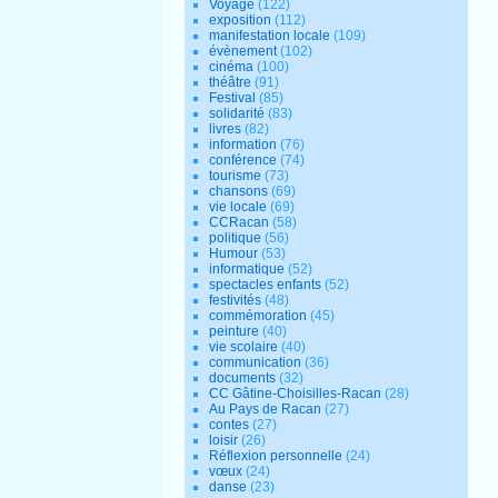
Voyage
(122)
exposition
(112)
manifestation locale
(109)
évènement
(102)
cinéma
(100)
théâtre
(91)
Festival
(85)
solidarité
(83)
livres
(82)
information
(76)
conférence
(74)
tourisme
(73)
chansons
(69)
vie locale
(69)
CCRacan
(58)
politique
(56)
Humour
(53)
informatique
(52)
spectacles enfants
(52)
festivités
(48)
commémoration
(45)
peinture
(40)
vie scolaire
(40)
communication
(36)
documents
(32)
CC Gâtine-Choisilles-Racan
(28)
Au Pays de Racan
(27)
contes
(27)
loisir
(26)
Réflexion personnelle
(24)
vœux
(24)
danse
(23)