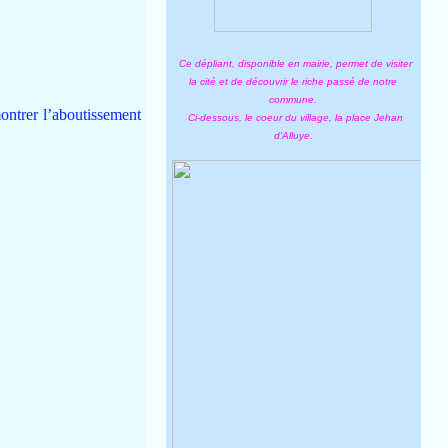
Ce dépliant, disponible en mairie, permet de visiter
la cité et de découvrir le riche passé de notre
commune.
 montrer l’aboutissement
Ci-dessous, le coeur du village, la place Jehan
d'Alluye.