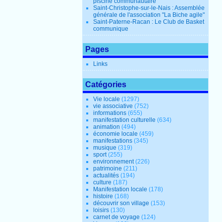
piscine communautaire
Saint-Christophe-sur-le-Nais : Assemblée
générale de l'association "La Biche agile"
Saint-Paterne-Racan : Le Club de Basket
communique
Pages
Links
Catégories
Vie locale
(1297)
vie associative
(752)
informations
(655)
manifestation culturelle
(634)
animation
(494)
économie locale
(459)
manifestations
(345)
musique
(319)
sport
(255)
environnement
(226)
patrimoine
(211)
actualités
(194)
culture
(187)
Manifestation locale
(178)
histoire
(168)
découvrir son village
(153)
loisirs
(130)
carnet de voyage
(124)