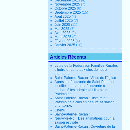
Décembre 2025
(4)
Novembre 2025
(7)
Octobre 2025
(6)
Septembre 2025
(15)
Août 2025
(4)
Juillet 2025
(7)
Juin 2025
(11)
Mai 2025
(7)
Avril 2025
(9)
Mars 2025
(9)
Février 2025
(4)
Janvier 2025
(10)
Articles Récents
Lettre de la Fédération Familles Rurales
d'Indre-et-Loire aux élus de notre
gterritoire
Saint-Paterne-Racan : Visite de l'église
Après la découverte de Saint-Paterne-
Insolite , une autre découverte a
enchanté les adeptes d’Histoire et
Patrimoine
Saint-Paterne-Racan : Histoire et
Patrimoine a clos en beauté sa saison
2025-2026
Chenu
Saint-Paterne-Racan :
Neuvy-le-Roi : Des animations pour la
saison estivale
Saint-Paterne-Racan : Ouverture de la