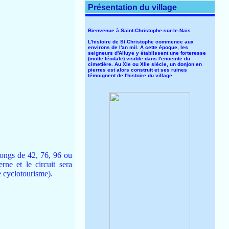
Présentation du village
Bienvenue à Saint-Christophe-sur-le-Nais
L'histoire de St Christophe commence aux
environs de l'an mil. A cette époque, les
seigneurs d'Alluye y établissent une forteresse
(motte féodale) visible dans l'enceinte du
cimetière. Au XIe ou XIIe siècle, un donjon en
pierres est alors construit et ses ruines
témoignent de l'histoire du village.
longs de 42, 76, 96 ou
ne et le circuit sera
e cyclotourisme).