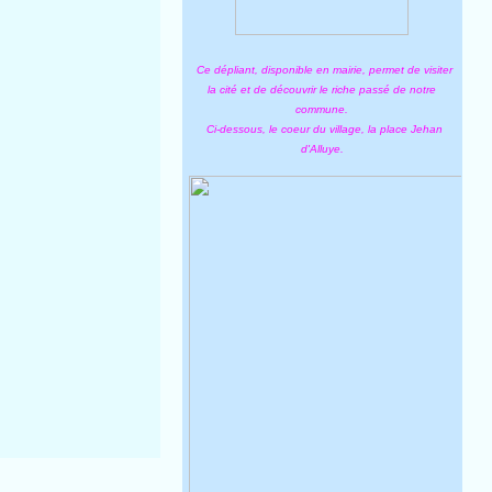
Ce dépliant, disponible en mairie, permet de visiter
la cité et de découvrir le riche passé de notre
commune.
Ci-dessous, le coeur du village, la place Jehan
d'Alluye.