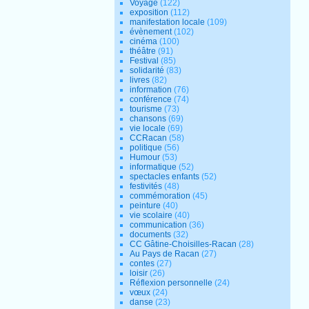
Voyage
(122)
exposition
(112)
manifestation locale
(109)
évènement
(102)
cinéma
(100)
théâtre
(91)
Festival
(85)
solidarité
(83)
livres
(82)
information
(76)
conférence
(74)
tourisme
(73)
chansons
(69)
vie locale
(69)
CCRacan
(58)
politique
(56)
Humour
(53)
informatique
(52)
spectacles enfants
(52)
festivités
(48)
commémoration
(45)
peinture
(40)
vie scolaire
(40)
communication
(36)
documents
(32)
CC Gâtine-Choisilles-Racan
(28)
Au Pays de Racan
(27)
contes
(27)
loisir
(26)
Réflexion personnelle
(24)
vœux
(24)
danse
(23)