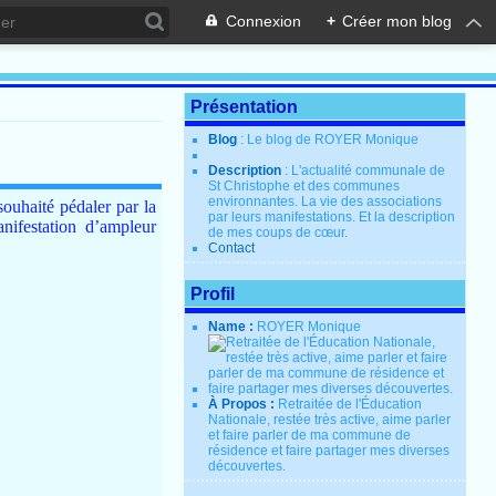
Connexion
+
Créer mon blog
Présentation
Blog
: Le blog de ROYER Monique
Description
: L'actualité communale de
St Christophe et des communes
environnantes. La vie des associations
souhaité pédaler par la
par leurs manifestations. Et la description
nifestation d’ampleur
de mes coups de cœur.
Contact
Profil
Name :
ROYER Monique
À Propos :
Retraitée de l'Éducation
Nationale, restée très active, aime parler
et faire parler de ma commune de
résidence et faire partager mes diverses
découvertes.