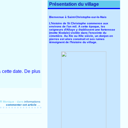
Présentation du village
Bienvenue à Saint-Christophe-sur-le-Nais
L'histoire de St Christophe commence aux
environs de l'an mil. A cette époque, les
seigneurs d'Alluye y établissent une forteresse
(motte féodale) visible dans l'enceinte du
cimetière. Au XIe ou XIIe siècle, un donjon en
pierres est alors construit et ses ruines
témoignent de l'histoire du village.
 cette date. De plus
ER Monique
-
dans
informations
commenter cet article
…