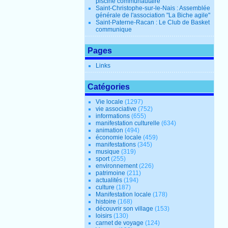
piscine communautaire
Saint-Christophe-sur-le-Nais : Assemblée
générale de l'association "La Biche agile"
Saint-Paterne-Racan : Le Club de Basket
communique
Pages
Links
Catégories
Vie locale
(1297)
vie associative
(752)
informations
(655)
manifestation culturelle
(634)
animation
(494)
économie locale
(459)
manifestations
(345)
musique
(319)
sport
(255)
environnement
(226)
patrimoine
(211)
actualités
(194)
culture
(187)
Manifestation locale
(178)
histoire
(168)
découvrir son village
(153)
loisirs
(130)
carnet de voyage
(124)