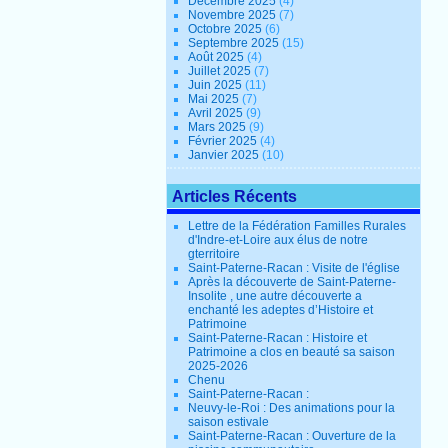
Décembre 2025
(4)
Novembre 2025
(7)
Octobre 2025
(6)
Septembre 2025
(15)
Août 2025
(4)
Juillet 2025
(7)
Juin 2025
(11)
Mai 2025
(7)
Avril 2025
(9)
Mars 2025
(9)
Février 2025
(4)
Janvier 2025
(10)
Articles Récents
Lettre de la Fédération Familles Rurales
d'Indre-et-Loire aux élus de notre
gterritoire
Saint-Paterne-Racan : Visite de l'église
Après la découverte de Saint-Paterne-
Insolite , une autre découverte a
enchanté les adeptes d’Histoire et
Patrimoine
Saint-Paterne-Racan : Histoire et
Patrimoine a clos en beauté sa saison
2025-2026
Chenu
Saint-Paterne-Racan :
Neuvy-le-Roi : Des animations pour la
saison estivale
Saint-Paterne-Racan : Ouverture de la