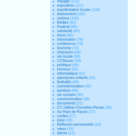
Voyage
(122)
exposition
(112)
manifestation locale
(109)
évènement
(102)
cinéma
(100)
théâtre
(91)
Festival
(85)
solidarité
(83)
livres
(82)
information
(76)
conférence
(74)
tourisme
(73)
chansons
(69)
vie locale
(69)
CCRacan
(58)
politique
(56)
Humour
(53)
informatique
(52)
spectacles enfants
(52)
festivités
(48)
commémoration
(45)
peinture
(40)
vie scolaire
(40)
communication
(36)
documents
(32)
CC Gâtine-Choisilles-Racan
(28)
Au Pays de Racan
(27)
contes
(27)
loisir
(26)
Réflexion personnelle
(24)
vœux
(24)
danse
(23)