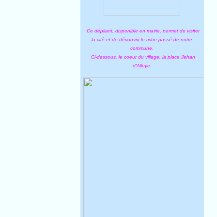
Ce dépliant, disponible en mairie, permet de visiter
la cité et de découvrir le riche passé de notre
commune.
Ci-dessous, le coeur du village, la place Jehan
d'Alluye.