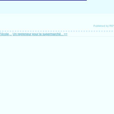
Published by R
’école,...
Un repreneur pour le supermarché... >>