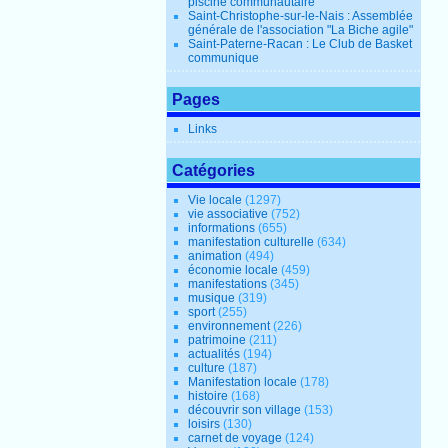
piscine communautaire
Saint-Christophe-sur-le-Nais : Assemblée
générale de l'association "La Biche agile"
Saint-Paterne-Racan : Le Club de Basket
communique
Pages
Links
Catégories
Vie locale
(1297)
vie associative
(752)
informations
(655)
manifestation culturelle
(634)
animation
(494)
économie locale
(459)
manifestations
(345)
musique
(319)
sport
(255)
environnement
(226)
patrimoine
(211)
actualités
(194)
culture
(187)
Manifestation locale
(178)
histoire
(168)
découvrir son village
(153)
loisirs
(130)
carnet de voyage
(124)