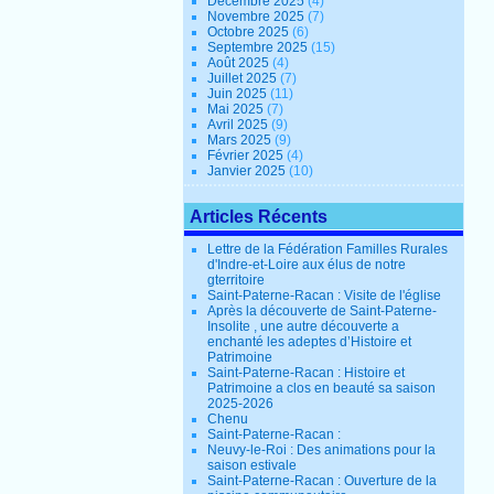
Décembre 2025
(4)
Novembre 2025
(7)
Octobre 2025
(6)
Septembre 2025
(15)
Août 2025
(4)
Juillet 2025
(7)
Juin 2025
(11)
Mai 2025
(7)
Avril 2025
(9)
Mars 2025
(9)
Février 2025
(4)
Janvier 2025
(10)
Articles Récents
Lettre de la Fédération Familles Rurales
d'Indre-et-Loire aux élus de notre
gterritoire
Saint-Paterne-Racan : Visite de l'église
Après la découverte de Saint-Paterne-
Insolite , une autre découverte a
enchanté les adeptes d’Histoire et
Patrimoine
Saint-Paterne-Racan : Histoire et
Patrimoine a clos en beauté sa saison
2025-2026
Chenu
Saint-Paterne-Racan :
Neuvy-le-Roi : Des animations pour la
saison estivale
Saint-Paterne-Racan : Ouverture de la