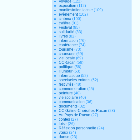
Voyage
(122)
exposition
(112)
manifestation locale
(109)
évènement
(102)
cinéma
(100)
théâtre
(91)
Festival
(85)
solidarité
(83)
livres
(82)
information
(76)
conférence
(74)
tourisme
(73)
chansons
(69)
vie locale
(69)
CCRacan
(58)
politique
(56)
Humour
(53)
informatique
(52)
spectacles enfants
(52)
festivités
(48)
commémoration
(45)
peinture
(40)
vie scolaire
(40)
communication
(36)
documents
(32)
CC Gâtine-Choisilles-Racan
(28)
Au Pays de Racan
(27)
contes
(27)
loisir
(26)
Réflexion personnelle
(24)
vœux
(24)
danse
(23)