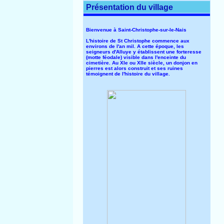
Présentation du village
Bienvenue à Saint-Christophe-sur-le-Nais
L'histoire de St Christophe commence aux
environs de l'an mil. A cette époque, les
seigneurs d'Alluye y établissent une forteresse
(motte féodale) visible dans l'enceinte du
cimetière. Au XIe ou XIIe siècle, un donjon en
pierres est alors construit et ses ruines
témoignent de l'histoire du village.