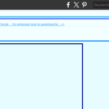
’école,...
Un repreneur pour le supermarché... >>