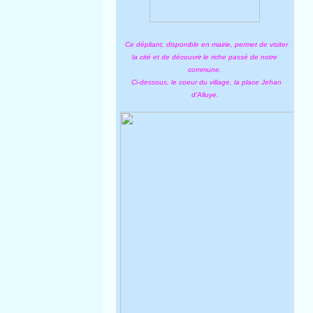
Ce dépliant, disponible en mairie, permet de visiter
la cité et de découvrir le riche passé de notre
commune.
Ci-dessous, le coeur du village, la place Jehan
d'Alluye.