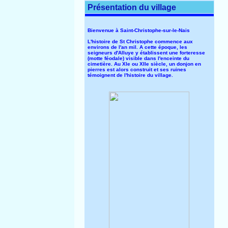
Présentation du village
Bienvenue à Saint-Christophe-sur-le-Nais
L'histoire de St Christophe commence aux
environs de l'an mil. A cette époque, les
seigneurs d'Alluye y établissent une forteresse
(motte féodale) visible dans l'enceinte du
cimetière. Au XIe ou XIIe siècle, un donjon en
pierres est alors construit et ses ruines
témoignent de l'histoire du village.