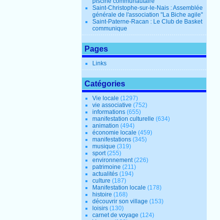
piscine communautaire
Saint-Christophe-sur-le-Nais : Assemblée
générale de l'association "La Biche agile"
Saint-Paterne-Racan : Le Club de Basket
communique
Pages
Links
Catégories
Vie locale
(1297)
vie associative
(752)
informations
(655)
manifestation culturelle
(634)
animation
(494)
économie locale
(459)
manifestations
(345)
musique
(319)
sport
(255)
environnement
(226)
patrimoine
(211)
actualités
(194)
culture
(187)
Manifestation locale
(178)
histoire
(168)
découvrir son village
(153)
loisirs
(130)
carnet de voyage
(124)