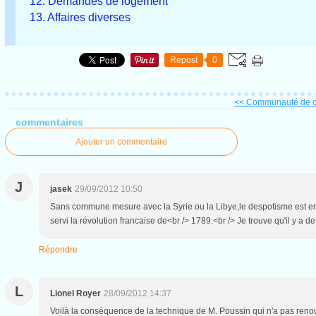
12. Demandes de logement
13. Affaires diverses
Repost
0
<< Communauté de c
commentaires
Ajouter un commentaire
J
jasek
29/09/2012 10:50
Sans commune mesure avec la Syrie ou la Libye,le despotisme est en
servi la révolution francaise de<br /> 1789.<br /> Je trouve qu'il y a de
Répondre
L
Lionel Royer
28/09/2012 14:37
Voilà la conséquence de la technique de M. Poussin qui n'a pas renouve