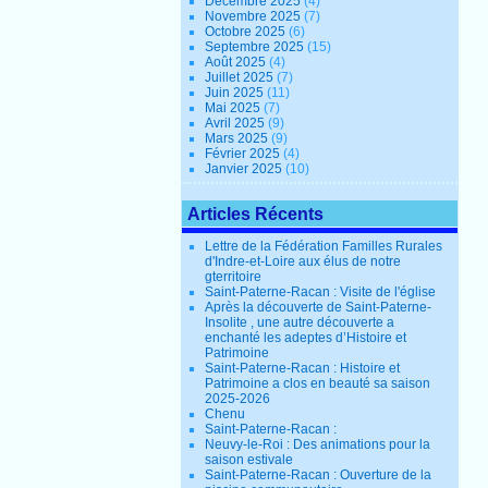
Décembre 2025
(4)
Novembre 2025
(7)
Octobre 2025
(6)
Septembre 2025
(15)
Août 2025
(4)
Juillet 2025
(7)
Juin 2025
(11)
Mai 2025
(7)
Avril 2025
(9)
Mars 2025
(9)
Février 2025
(4)
Janvier 2025
(10)
Articles Récents
Lettre de la Fédération Familles Rurales
d'Indre-et-Loire aux élus de notre
gterritoire
Saint-Paterne-Racan : Visite de l'église
Après la découverte de Saint-Paterne-
Insolite , une autre découverte a
enchanté les adeptes d’Histoire et
Patrimoine
Saint-Paterne-Racan : Histoire et
Patrimoine a clos en beauté sa saison
2025-2026
Chenu
Saint-Paterne-Racan :
Neuvy-le-Roi : Des animations pour la
saison estivale
Saint-Paterne-Racan : Ouverture de la