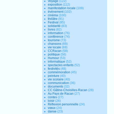
Voyage
(122)
exposition
(112)
manifestation locale
(109)
évènement
(102)
cinéma
(100)
théâtre
(91)
Festival
(85)
solidarité
(83)
livres
(82)
information
(76)
conférence
(74)
tourisme
(73)
chansons
(69)
vie locale
(69)
CCRacan
(58)
politique
(56)
Humour
(53)
informatique
(52)
spectacles enfants
(52)
festivités
(48)
commémoration
(45)
peinture
(40)
vie scolaire
(40)
communication
(36)
documents
(32)
CC Gâtine-Choisilles-Racan
(28)
Au Pays de Racan
(27)
contes
(27)
loisir
(26)
Réflexion personnelle
(24)
vœux
(24)
danse
(23)