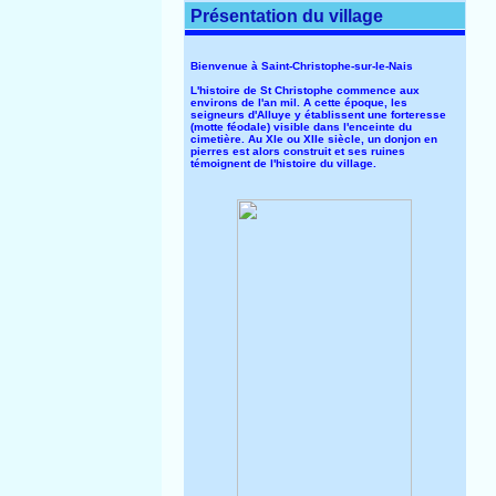
Présentation du village
Bienvenue à Saint-Christophe-sur-le-Nais
L'histoire de St Christophe commence aux
environs de l'an mil. A cette époque, les
seigneurs d'Alluye y établissent une forteresse
(motte féodale) visible dans l'enceinte du
cimetière. Au XIe ou XIIe siècle, un donjon en
pierres est alors construit et ses ruines
témoignent de l'histoire du village.