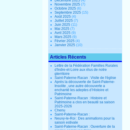
Décembre 2025
(4)
Novembre 2025
(7)
Octobre 2025
(6)
Septembre 2025
(15)
Août 2025
(4)
Juillet 2025
(7)
Juin 2025
(11)
Mai 2025
(7)
Avril 2025
(9)
Mars 2025
(9)
Février 2025
(4)
Janvier 2025
(10)
Articles Récents
Lettre de la Fédération Familles Rurales
d'Indre-et-Loire aux élus de notre
gterritoire
Saint-Paterne-Racan : Visite de l'église
Après la découverte de Saint-Paterne-
Insolite , une autre découverte a
enchanté les adeptes d’Histoire et
Patrimoine
Saint-Paterne-Racan : Histoire et
Patrimoine a clos en beauté sa saison
2025-2026
Chenu
Saint-Paterne-Racan :
Neuvy-le-Roi : Des animations pour la
saison estivale
Saint-Paterne-Racan : Ouverture de la