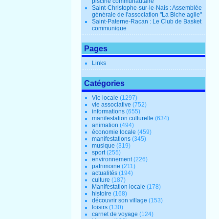
piscine communautaire
Saint-Christophe-sur-le-Nais : Assemblée
générale de l'association "La Biche agile"
Saint-Paterne-Racan : Le Club de Basket
communique
Pages
Links
Catégories
Vie locale
(1297)
vie associative
(752)
informations
(655)
manifestation culturelle
(634)
animation
(494)
économie locale
(459)
manifestations
(345)
musique
(319)
sport
(255)
environnement
(226)
patrimoine
(211)
actualités
(194)
culture
(187)
Manifestation locale
(178)
histoire
(168)
découvrir son village
(153)
loisirs
(130)
carnet de voyage
(124)