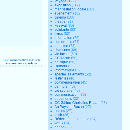
Voyage
(122)
exposition
(112)
manifestation locale
(109)
évènement
(102)
cinéma
(100)
théâtre
(91)
Festival
(85)
solidarité
(83)
livres
(82)
information
(76)
conférence
(74)
tourisme
(73)
chansons
(69)
vie locale
(69)
CCRacan
(58)
-
dans
manifestation culturelle
politique
(56)
commenter cet article
…
Humour
(53)
informatique
(52)
spectacles enfants
(52)
festivités
(48)
commémoration
(45)
peinture
(40)
vie scolaire
(40)
communication
(36)
documents
(32)
CC Gâtine-Choisilles-Racan
(28)
Au Pays de Racan
(27)
contes
(27)
loisir
(26)
Réflexion personnelle
(24)
vœux
(24)
danse
(23)