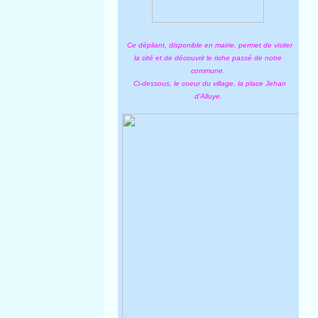
Ce dépliant, disponible en mairie, permet de visiter
la cité et de découvrir le riche passé de notre
commune.
Ci-dessous, le coeur du village, la place Jehan
d'Alluye.