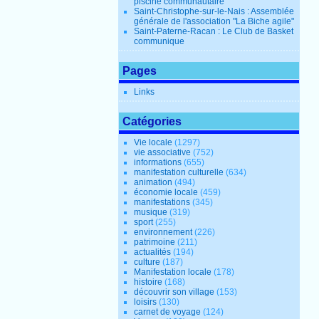
piscine communautaire
Saint-Christophe-sur-le-Nais : Assemblée
générale de l'association "La Biche agile"
Saint-Paterne-Racan : Le Club de Basket
communique
Pages
Links
Catégories
Vie locale
(1297)
vie associative
(752)
informations
(655)
manifestation culturelle
(634)
animation
(494)
économie locale
(459)
manifestations
(345)
musique
(319)
sport
(255)
environnement
(226)
patrimoine
(211)
actualités
(194)
culture
(187)
Manifestation locale
(178)
histoire
(168)
découvrir son village
(153)
loisirs
(130)
carnet de voyage
(124)