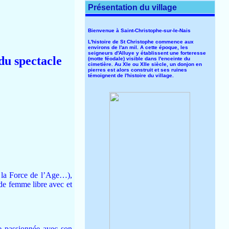
Présentation du village
Bienvenue à Saint-Christophe-sur-le-Nais
L'histoire de St Christophe commence aux
environs de l'an mil. A cette époque, les
seigneurs d'Alluye y établissent une forteresse
du spectacle
(motte féodale) visible dans l'enceinte du
cimetière. Au XIe ou XIIe siècle, un donjon en
pierres est alors construit et ses ruines
témoignent de l'histoire du village.
 la Force de l’Age…),
 de femme libre avec et
e passionnée avec son