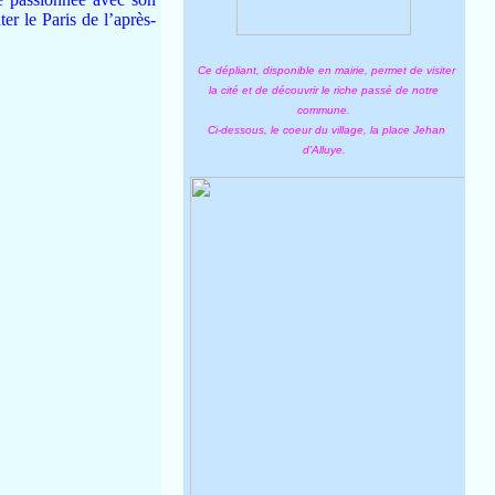
r le Paris de l’après-
Ce dépliant, disponible en mairie, permet de visiter
la cité et de découvrir le riche passé de notre
commune.
Ci-dessous, le coeur du village, la place Jehan
d'Alluye.