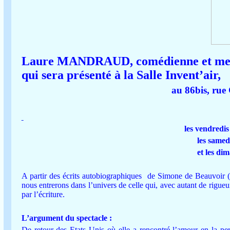
Laure MANDRAUD, comédienne et metteur
qui sera présenté à la Salle Invent’air,
au 86bis, ru
les vendredi
les samed
et les di
A partir des écrits autobiographiques
de Simone de Beauvoir (L
nous entrerons dans l’univers de celle qui, avec autant de rigueur
par l’écriture.
L’argument du spectacle :
De retour des Etats Unis où elle a rencontré l’amour en la