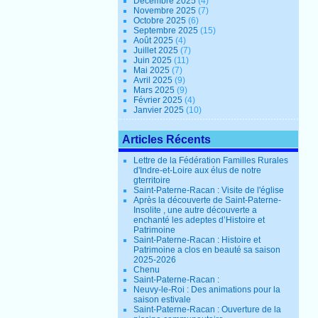
Décembre 2025
(4)
Novembre 2025
(7)
Octobre 2025
(6)
Septembre 2025
(15)
Août 2025
(4)
Juillet 2025
(7)
Juin 2025
(11)
Mai 2025
(7)
Avril 2025
(9)
Mars 2025
(9)
Février 2025
(4)
Janvier 2025
(10)
Articles Récents
Lettre de la Fédération Familles Rurales
d'Indre-et-Loire aux élus de notre
gterritoire
Saint-Paterne-Racan : Visite de l'église
Après la découverte de Saint-Paterne-
Insolite , une autre découverte a
enchanté les adeptes d’Histoire et
Patrimoine
Saint-Paterne-Racan : Histoire et
Patrimoine a clos en beauté sa saison
2025-2026
Chenu
Saint-Paterne-Racan :
Neuvy-le-Roi : Des animations pour la
saison estivale
Saint-Paterne-Racan : Ouverture de la