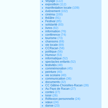
Voyage
(122)
exposition
(112)
manifestation locale
(109)
évènement
(102)
cinéma
(100)
théâtre
(91)
Festival
(85)
solidarité
(83)
livres
(82)
information
(76)
conférence
(74)
tourisme
(73)
chansons
(69)
vie locale
(69)
CCRacan
(58)
politique
(56)
Humour
(53)
informatique
(52)
spectacles enfants
(52)
festivités
(48)
commémoration
(45)
peinture
(40)
vie scolaire
(40)
communication
(36)
documents
(32)
CC Gâtine-Choisilles-Racan
(28)
Au Pays de Racan
(27)
contes
(27)
loisir
(26)
Réflexion personnelle
(24)
vœux
(24)
danse
(23)