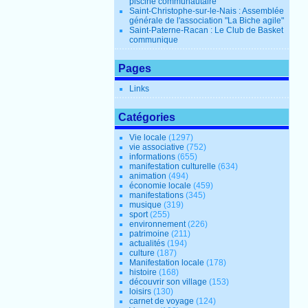
piscine communautaire
Saint-Christophe-sur-le-Nais : Assemblée
générale de l'association "La Biche agile"
Saint-Paterne-Racan : Le Club de Basket
communique
Pages
Links
Catégories
Vie locale
(1297)
vie associative
(752)
informations
(655)
manifestation culturelle
(634)
animation
(494)
économie locale
(459)
manifestations
(345)
musique
(319)
sport
(255)
environnement
(226)
patrimoine
(211)
actualités
(194)
culture
(187)
Manifestation locale
(178)
histoire
(168)
découvrir son village
(153)
loisirs
(130)
carnet de voyage
(124)