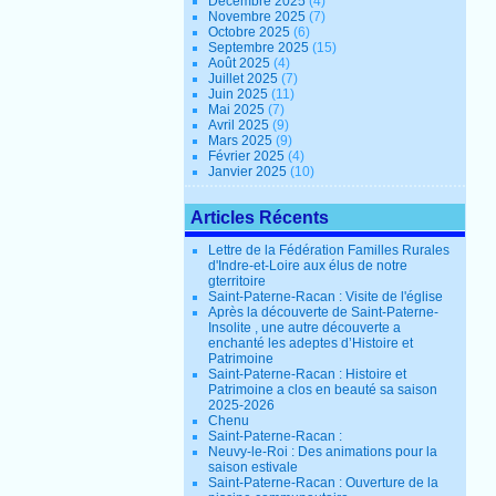
Décembre 2025
(4)
Novembre 2025
(7)
Octobre 2025
(6)
Septembre 2025
(15)
Août 2025
(4)
Juillet 2025
(7)
Juin 2025
(11)
Mai 2025
(7)
Avril 2025
(9)
Mars 2025
(9)
Février 2025
(4)
Janvier 2025
(10)
Articles Récents
Lettre de la Fédération Familles Rurales
d'Indre-et-Loire aux élus de notre
gterritoire
Saint-Paterne-Racan : Visite de l'église
Après la découverte de Saint-Paterne-
Insolite , une autre découverte a
enchanté les adeptes d’Histoire et
Patrimoine
Saint-Paterne-Racan : Histoire et
Patrimoine a clos en beauté sa saison
2025-2026
Chenu
Saint-Paterne-Racan :
Neuvy-le-Roi : Des animations pour la
saison estivale
Saint-Paterne-Racan : Ouverture de la