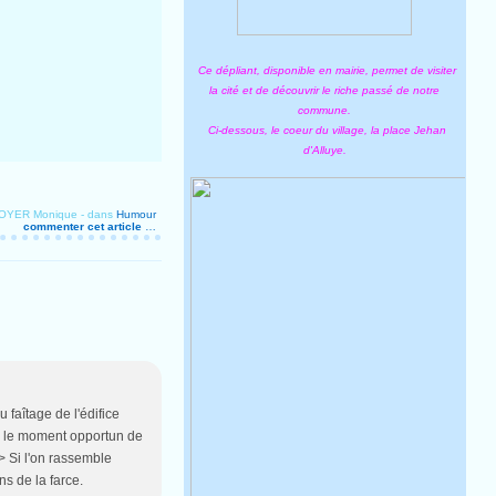
Ce dépliant, disponible en mairie, permet de visiter
la cité et de découvrir le riche passé de notre
commune.
Ci-dessous, le coeur du village, la place Jehan
d'Alluye.
ROYER Monique
-
dans
Humour
commenter cet article
…
 faîtage de l'édifice
-ce le moment opportun de
/> Si l'on rassemble
ns de la farce.