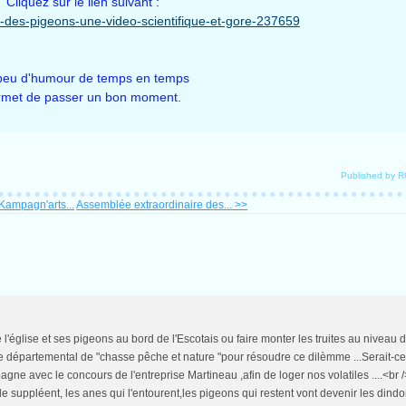
Cliquez sur le lien suivant :
-des-pigeons-une-video-scientifique-et-gore-237659
peu d'humour de temps en temps
rmet de passer un bon moment.
Published by 
Kampagn'arts...
Assemblée extraordinaire des... >>
église et ses pigeons au bord de l'Escotais ou faire monter les truites au niveau du
itique départemental de "chasse pêche et nature "pour résoudre ce dilèmme ...Serait
gne avec le concours de l'entreprise Martineau ,afin de loger nos volatiles ....<br 
e suppléent, les anes qui l'entourent,les pigeons qui restent vont devenir les dindo