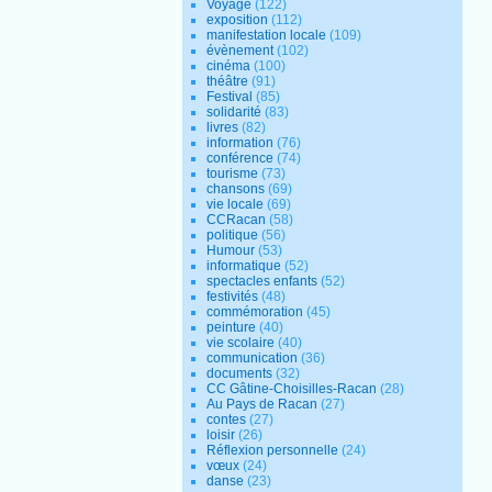
Voyage
(122)
exposition
(112)
manifestation locale
(109)
évènement
(102)
cinéma
(100)
théâtre
(91)
Festival
(85)
solidarité
(83)
livres
(82)
information
(76)
conférence
(74)
tourisme
(73)
chansons
(69)
vie locale
(69)
CCRacan
(58)
politique
(56)
Humour
(53)
informatique
(52)
spectacles enfants
(52)
festivités
(48)
commémoration
(45)
peinture
(40)
vie scolaire
(40)
communication
(36)
documents
(32)
CC Gâtine-Choisilles-Racan
(28)
Au Pays de Racan
(27)
contes
(27)
loisir
(26)
Réflexion personnelle
(24)
vœux
(24)
danse
(23)