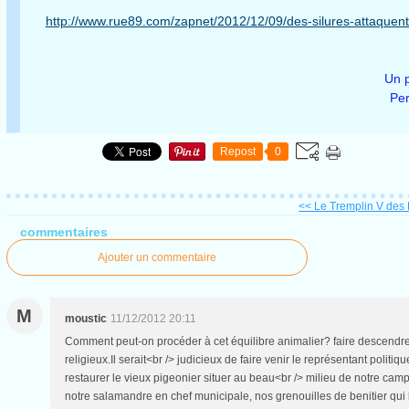
http://www.rue89.com/zapnet/2012/12/09/des-silures-attaquent
Un 
Pe
Repost
0
<< Le Tremplin V des 
commentaires
Ajouter un commentaire
M
moustic
11/12/2012 20:11
Comment peut-on procéder à cet équilibre animalier? faire descendre l'
religieux.Il serait<br /> judicieux de faire venir le représentant pol
restaurer le vieux pigeonier situer au beau<br /> milieu de notre campa
notre salamandre en chef municipale, nos grenouilles de benitier qui l