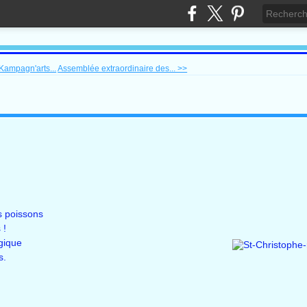
Kampagn'arts...
Assemblée extraordinaire des... >>
s poissons
 !
gique
ues.