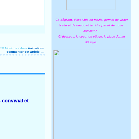
Ce dépliant, disponible en mairie, permet de visiter
la cité et de découvrir le riche passé de notre
commune.
Ci-dessous, le coeur du village, la place Jehan
d'Alluye.
YER Monique
-
dans
Animations
commenter cet article
…
 convivial et