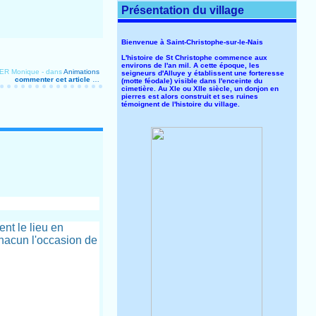
Présentation du village
Bienvenue à Saint-Christophe-sur-le-Nais
L'histoire de St Christophe commence aux
environs de l'an mil. A cette époque, les
YER Monique
-
dans
Animations
seigneurs d'Alluye y établissent une forteresse
commenter cet article
…
(motte féodale) visible dans l'enceinte du
cimetière. Au XIe ou XIIe siècle, un donjon en
pierres est alors construit et ses ruines
témoignent de l'histoire du village.
ent le lieu en
chacun l'occasion de