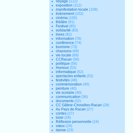
Voyage
(122)
exposition
(112)
manifestation locale
(109)
évènement
(102)
cinéma
(100)
théâtre
(91)
Festival
(85)
solidarité
(83)
livres
(82)
information
(76)
conférence
(74)
tourisme
(73)
chansons
(69)
vie locale
(69)
CCRacan
(58)
politique
(56)
Humour
(53)
informatique
(52)
spectacles enfants
(52)
festivités
(48)
commémoration
(45)
peinture
(40)
vie scolaire
(40)
communication
(36)
documents
(32)
CC Gâtine-Choisilles-Racan
(28)
Au Pays de Racan
(27)
contes
(27)
loisir
(26)
Réflexion personnelle
(24)
vœux
(24)
danse
(23)