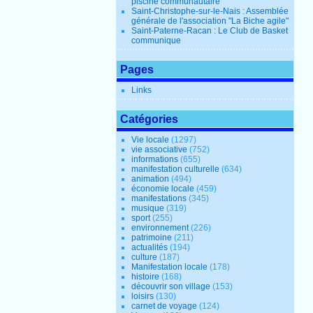
piscine communautaire
Saint-Christophe-sur-le-Nais : Assemblée
générale de l'association "La Biche agile"
Saint-Paterne-Racan : Le Club de Basket
communique
Pages
Links
Catégories
Vie locale
(1297)
vie associative
(752)
informations
(655)
manifestation culturelle
(634)
animation
(494)
économie locale
(459)
manifestations
(345)
musique
(319)
sport
(255)
environnement
(226)
patrimoine
(211)
actualités
(194)
culture
(187)
Manifestation locale
(178)
histoire
(168)
découvrir son village
(153)
loisirs
(130)
carnet de voyage
(124)