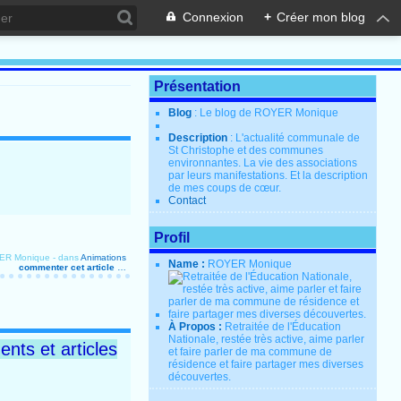
Connexion
+
Créer mon blog
Présentation
Blog
: Le blog de ROYER Monique
Description
: L'actualité communale de
St Christophe et des communes
environnantes. La vie des associations
par leurs manifestations. Et la description
de mes coups de cœur.
Contact
Profil
YER Monique
-
dans
Animations
Name :
ROYER Monique
commenter cet article
…
À Propos :
Retraitée de l'Éducation
Nationale, restée très active, aime parler
nts et articles
et faire parler de ma commune de
résidence et faire partager mes diverses
découvertes.