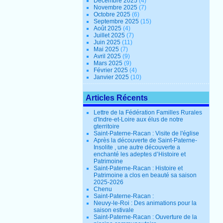
Décembre 2025
(4)
Novembre 2025
(7)
Octobre 2025
(6)
Septembre 2025
(15)
Août 2025
(4)
Juillet 2025
(7)
Juin 2025
(11)
Mai 2025
(7)
Avril 2025
(9)
Mars 2025
(9)
Février 2025
(4)
Janvier 2025
(10)
Articles Récents
Lettre de la Fédération Familles Rurales
d'Indre-et-Loire aux élus de notre
gterritoire
Saint-Paterne-Racan : Visite de l'église
Après la découverte de Saint-Paterne-
Insolite , une autre découverte a
enchanté les adeptes d’Histoire et
Patrimoine
Saint-Paterne-Racan : Histoire et
Patrimoine a clos en beauté sa saison
2025-2026
Chenu
Saint-Paterne-Racan :
Neuvy-le-Roi : Des animations pour la
saison estivale
Saint-Paterne-Racan : Ouverture de la