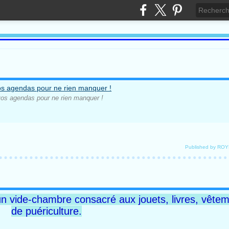
os agendas pour ne rien manquer !
Published by RO
n vide-chambre consacré aux jouets, livres, vêteme
de puériculture.