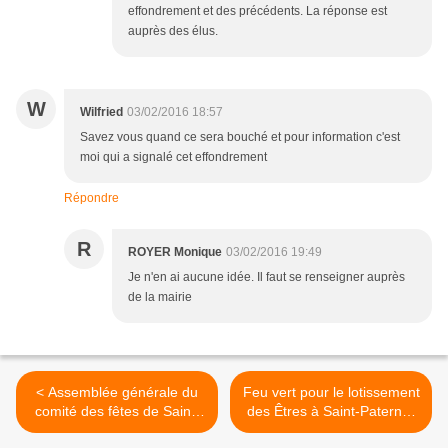
effondrement et des précédents. La réponse est
auprès des élus.
W
Wilfried
03/02/2016 18:57
Savez vous quand ce sera bouché et pour information c'est
moi qui a signalé cet effondrement
Répondre
R
ROYER Monique
03/02/2016 19:49
Je n'en ai aucune idée. Il faut se renseigner auprès
de la mairie
< Assemblée générale du
Feu vert pour le lotissement
comité des fêtes de Saint-
des Êtres à Saint-Paterne-
Christophe
Racan >