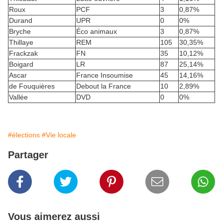
Roux
PCF
3
0,87%
Durand
UPR
0
0%
Bryche
Éco animaux
3
0,87%
Thillaye
REM
105
30,35%
Frackzak
FN
35
10,12%
Boigard
LR
87
25,14%
Ascar
France Insoumise
45
14,16%
de Fouquières
Debout la France
10
2,89%
Vallée
DVD
0
0%
#élections
#Vie locale
Partager
Vous aimerez aussi