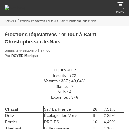
MENU
Accueil
» Élections législatives 1er tour à Saint-Christophe-sur-le-Nais
Élections législatives 1er tour à Saint-
Christophe-sur-le-Nais
Publié le 11/06/2017 à 14:55
Par
ROYER Monique
11 juin 2017
Inscrits : 722
Votants : 357 ; 49,64%
Blancs : 7
Nuls : 4
Exprimés : 346
Chazal
577 La France
26
7,51%
Deliz
Écologie, les Verts
8
2,25%
Fortier
PRG PS
16
4,49%
Thiébaut
Lutte ouvrière
4
1,16%