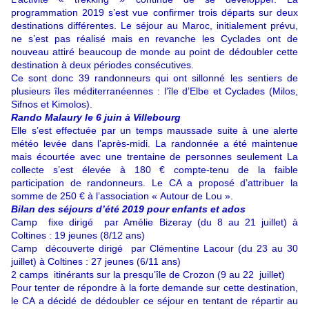
programmation 2019 s’est vue confirmer trois départs sur deux
destinations différentes. Le séjour au Maroc, initialement prévu,
ne s’est pas réalisé mais en revanche les Cyclades ont de
nouveau attiré beaucoup de monde au point de dédoubler cette
destination à deux périodes consécutives.
Ce sont donc 39 randonneurs qui ont sillonné les sentiers de
plusieurs îles méditerranéennes : l’île d’Elbe et Cyclades (Milos,
Sifnos et Kimolos).
Rando Malaury le 6 juin à Villebourg
Elle s’est effectuée par un temps maussade suite à une alerte
météo levée dans l’après-midi. La randonnée a été maintenue
mais écourtée avec une trentaine de personnes seulement La
collecte s’est élevée à 180 € compte-tenu de la faible
participation de randonneurs. Le CA a proposé d’attribuer la
somme de 250 € à l’association « Autour de Lou ».
Bilan des séjours d’été 2019 pour enfants et ados
Camp fixe dirigé par Amélie Bizeray (du 8 au 21 juillet) à
Coltines : 19 jeunes (8/12 ans)
Camp découverte dirigé par Clémentine Lacour (du 23 au 30
juillet) à Coltines : 27 jeunes (6/11 ans)
2 camps itinérants sur la presqu’île de Crozon (9 au 22 juillet)
Pour tenter de répondre à la forte demande sur cette destination,
le CA a décidé de dédoubler ce séjour en tentant de répartir au