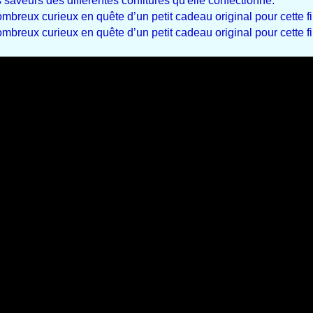
s saveurs des différentes confitures qu'elle confectionne.
mbreux curieux en quête d’un petit cadeau original pour cette f
mbreux curieux en quête d’un petit cadeau original pour cette f