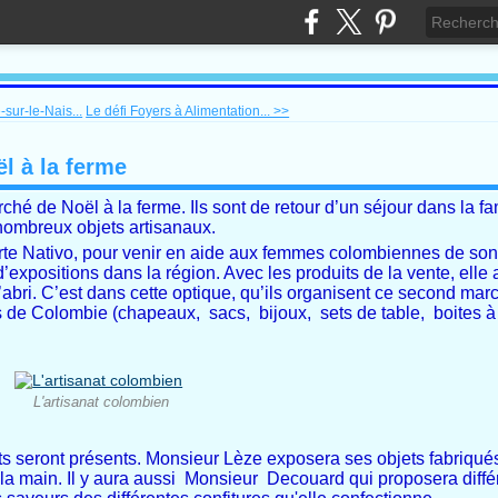
sur-le-Nais...
Le défi Foyers à Alimentation... >>
l à la ferme
 de Noël à la ferme. Ils sont de retour d’un séjour dans la f
nombreux objets artisanaux.
te Nativo, pour venir en aide aux femmes colombiennes de son
d’expositions dans la région. Avec les produits de la vente, elle 
l’abri. C’est dans cette optique, qu’ils organisent ce second ma
us de Colombie
(chapeaux, sacs, bijoux, sets de table, boites à 
L'artisanat colombien
s seront présents.
Monsieur Lèze exposera ses objets fabriqués
a main. Il y aura aussi Monsieur Decouard qui proposera différ