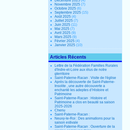
Décembre 2025
(4)
Novembre 2025
(7)
Octobre 2025
(6)
Septembre 2025
(15)
Août 2025
(4)
Juillet 2025
(7)
Juin 2025
(11)
Mai 2025
(7)
Avril 2025
(9)
Mars 2025
(9)
Février 2025
(4)
Janvier 2025
(10)
Articles Récents
Lettre de la Fédération Familles Rurales
d'Indre-et-Loire aux élus de notre
gterritoire
Saint-Paterne-Racan : Visite de l'église
Après la découverte de Saint-Paterne-
Insolite , une autre découverte a
enchanté les adeptes d’Histoire et
Patrimoine
Saint-Paterne-Racan : Histoire et
Patrimoine a clos en beauté sa saison
2025-2026
Chenu
Saint-Paterne-Racan :
Neuvy-le-Roi : Des animations pour la
saison estivale
Saint-Paterne-Racan : Ouverture de la