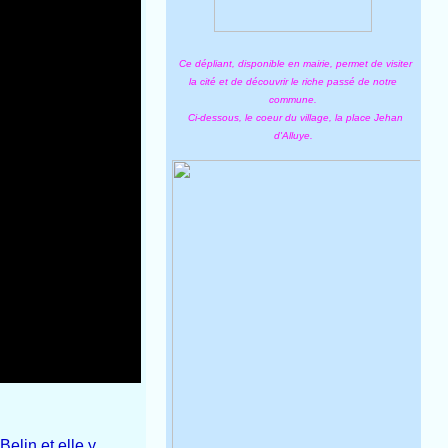
Ce dépliant, disponible en mairie, permet de visiter
la cité et de découvrir le riche passé de notre
commune.
Ci-dessous, le coeur du village, la place Jehan
d'Alluye.
elin et elle y