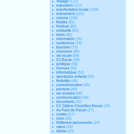
Voyage
(122)
exposition
(112)
manifestation locale
(109)
évènement
(102)
cinéma
(100)
théâtre
(91)
Festival
(85)
solidarité
(83)
livres
(82)
information
(76)
conférence
(74)
tourisme
(73)
chansons
(69)
vie locale
(69)
CCRacan
(58)
politique
(56)
Humour
(53)
informatique
(52)
spectacles enfants
(52)
festivités
(48)
commémoration
(45)
peinture
(40)
vie scolaire
(40)
communication
(36)
documents
(32)
CC Gâtine-Choisilles-Racan
(28)
Au Pays de Racan
(27)
contes
(27)
loisir
(26)
Réflexion personnelle
(24)
vœux
(24)
danse
(23)