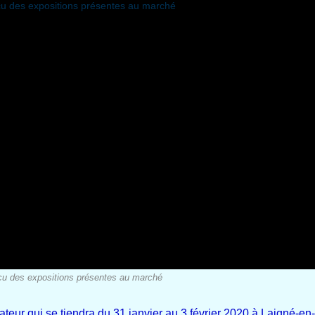
çu des expositions présentes au marché
eur qui se tiendra du 31 janvier au 3 février 2020 à Laigné-en-B