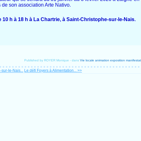
 de son association Arte Nativo.
0 h à 18 h à La Chartrie, à Saint-Christophe-sur-le-Nais.
Published by ROYER Monique
-
dans
Vie locale
animation
exposition
manifestat
sur-le-Nais...
Le défi Foyers à Alimentation... >>