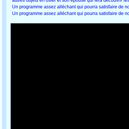
autres objets en osier et son épouse qui fera découvrir le
Un programme assez alléchant qui pourra satisfaire de no
Un programme assez alléchant qui pourra satisfaire de no