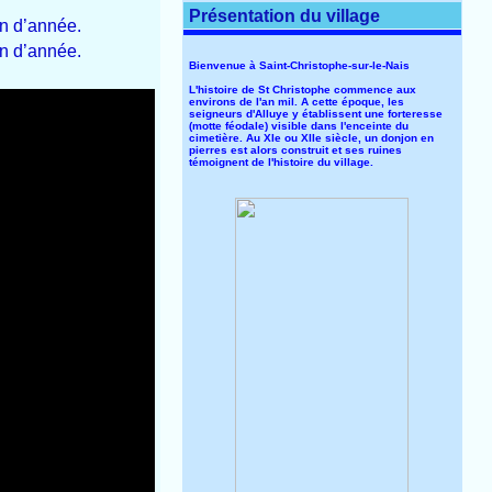
Présentation du village
in d’année.
in d’année.
Bienvenue à Saint-Christophe-sur-le-Nais
L'histoire de St Christophe commence aux
environs de l'an mil. A cette époque, les
seigneurs d'Alluye y établissent une forteresse
(motte féodale) visible dans l'enceinte du
cimetière. Au XIe ou XIIe siècle, un donjon en
pierres est alors construit et ses ruines
témoignent de l'histoire du village.