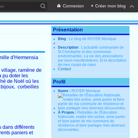
Connexion
+
Créer mon blog
Présentation
Blog
: Le blog de ROYER Monique
Description
: L'actualité communale de
St Christophe et des communes
environnantes. La vie des associations
amille d'Hermensia
par leurs manifestations. Et la description
de mes coups de cœur.
Contact
 village, ramène de
a pu doter les
rché de Noël où les
Profil
bijoux, corbeilles
Name :
ROYER Monique
À Propos :
Retraitée de l'Éducation
Nationale, restée très active, aime parler
et faire parler de ma commune de
résidence et faire partager mes diverses
 dans différents
découvertes.
ents paniers et