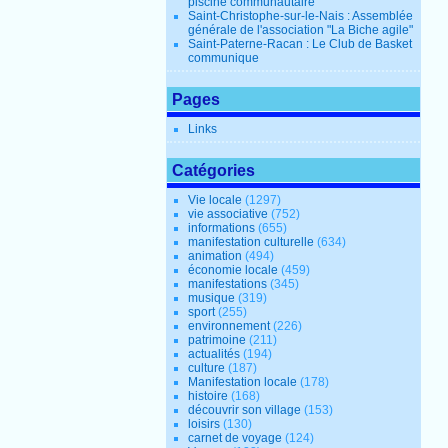
piscine communautaire
Saint-Christophe-sur-le-Nais : Assemblée
générale de l'association "La Biche agile"
Saint-Paterne-Racan : Le Club de Basket
communique
Pages
Links
Catégories
Vie locale
(1297)
vie associative
(752)
informations
(655)
manifestation culturelle
(634)
animation
(494)
économie locale
(459)
manifestations
(345)
musique
(319)
sport
(255)
environnement
(226)
patrimoine
(211)
actualités
(194)
culture
(187)
Manifestation locale
(178)
histoire
(168)
découvrir son village
(153)
loisirs
(130)
carnet de voyage
(124)