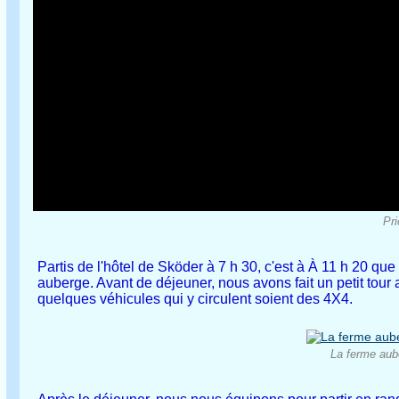
Pri
Partis de l'hôtel de Sköder à 7 h 30, c'est à À 11 h 20 qu
auberge. Avant de déjeuner, nous avons fait un petit tour 
quelques véhicules qui y circulent soient des 4X4.
La ferme aube