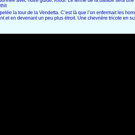
donnée avec notre guide, Klodi. Le terme de la balade sera une
thit
pelée la tour de la Vendetta. C’est là que l’on enfermait les 
 et en devenant un peu plus étroit. Une chevrière tricote en sur