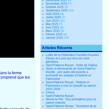
Décembre 2025
(4)
Novembre 2025
(7)
Octobre 2025
(6)
Septembre 2025
(15)
Août 2025
(4)
Juillet 2025
(7)
Juin 2025
(11)
Mai 2025
(7)
Avril 2025
(9)
Mars 2025
(9)
Février 2025
(4)
Janvier 2025
(10)
Articles Récents
Lettre de la Fédération Familles Rurales
d'Indre-et-Loire aux élus de notre
gterritoire
Saint-Paterne-Racan : Visite de l'église
Après la découverte de Saint-Paterne-
Insolite , une autre découverte a
dans la ferme
enchanté les adeptes d’Histoire et
n comprend que les
Patrimoine
Saint-Paterne-Racan : Histoire et
Patrimoine a clos en beauté sa saison
2025-2026
Chenu
Saint-Paterne-Racan :
Neuvy-le-Roi : Des animations pour la
saison estivale
Saint-Paterne-Racan : Ouverture de la