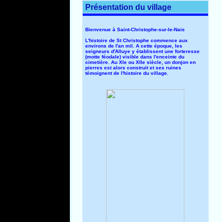
Présentation du village
Bienvenue à Saint-Christophe-sur-le-Nais
L'histoire de St Christophe commence aux
environs de l'an mil. A cette époque, les
seigneurs d'Alluye y établissent une forteresse
(motte féodale) visible dans l'enceinte du
cimetière. Au XIe ou XIIe siècle, un donjon en
pierres est alors construit et ses ruines
témoignent de l'histoire du village.