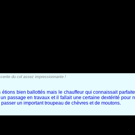
cente du col assez impressionnante !
étions bien ballottés mais le chauffeur qui connaissait parfaite
un passage en travaux et il fallait une certaine dextérité pour
er passer un important troupeau de chèvres et de moutons.