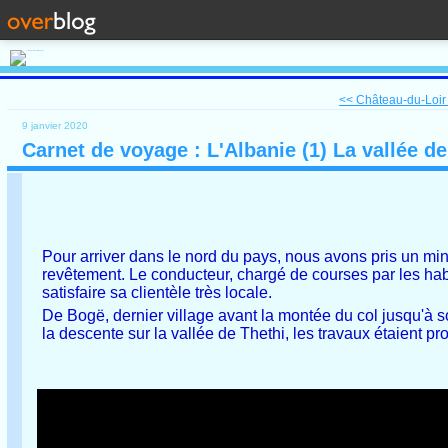
<< Château-du-Loir 
9 janvier 2020
Carnet de voyage : L'Albanie (1) La vallée d
Pour arriver dans le nord du pays, nous avons pris un mini
revêtement. Le conducteur, chargé de courses par les habita
satisfaire sa clientèle très locale.
De Bogë, dernier village avant la montée du col jusqu'à 
la descente sur la vallée de Thethi, les travaux étaient 