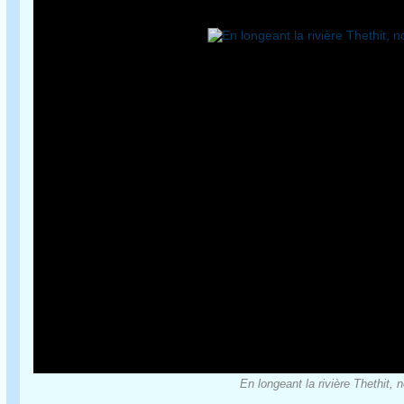
En longeant la rivière Thethit,