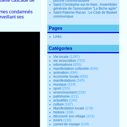
 belle cascade de
piscine communautaire
Saint-Christophe-sur-le-Nais : Assemblée
générale de l'association "La Biche agile"
hommes condamnés
Saint-Paterne-Racan : Le Club de Basket
veillant ses
communique
Pages
Links
Catégories
Vie locale
(1297)
vie associative
(752)
informations
(655)
manifestation culturelle
(634)
animation
(494)
économie locale
(459)
manifestations
(345)
musique
(319)
sport
(255)
environnement
(226)
patrimoine
(211)
actualités
(194)
culture
(187)
Manifestation locale
(178)
histoire
(168)
découvrir son village
(153)
loisirs
(130)
carnet de voyage
(124)