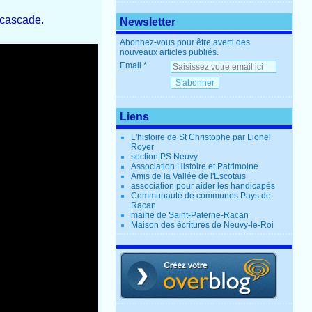
 cascade.
Newsletter
Abonnez-vous pour être averti des
nouveaux articles publiés.
Email
Liens
L'histoire de St Christophe par Lionel
Royer
section PS Neuvy
Association Histoire et Patrimoine
Amis de la Vallée de l'Escotais
association pour aider les handicapés
Communauté de communes Pays de
Racan
mairie de Saint-Paterne-Racan
Maison des écritures de Neuvy-le-Roi