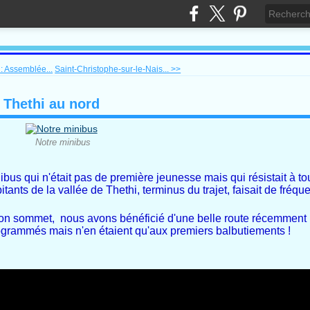
: Assemblée...
Saint-Christophe-sur-le-Nais... >>
e Thethi au nord
Notre minibus
bus qui n'était pas de première jeunesse mais qui résistait à to
nts de la vallée de Thethi, terminus du trajet, faisait de fréque
son sommet, nous avons bénéficié d'une belle route récemment r
programmés mais n'en étaient qu'aux premiers balbutiements !