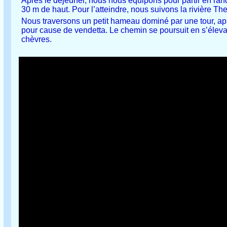
Après le déjeuner, nous nous équipons pour partir en ran
30 m de haut. Pour l’atteindre, nous suivons la rivière The
Nous traversons un petit hameau dominé par une tour, ap
pour cause de vendetta. Le chemin se poursuit en s’élevant
chèvres.