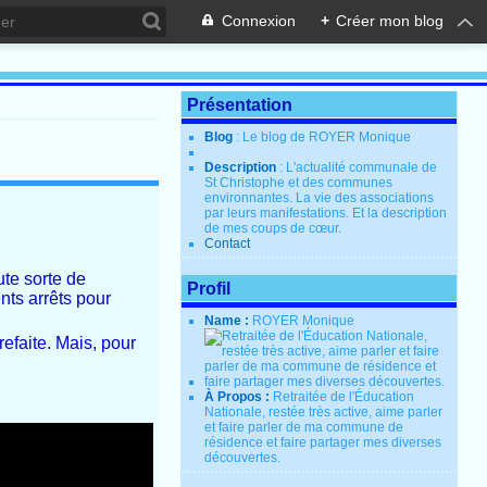
Connexion
+
Créer mon blog
Présentation
Blog
: Le blog de ROYER Monique
Description
: L'actualité communale de
St Christophe et des communes
environnantes. La vie des associations
par leurs manifestations. Et la description
de mes coups de cœur.
Contact
ute sorte de
Profil
nts arrêts pour
Name :
ROYER Monique
efaite. Mais, pour
À Propos :
Retraitée de l'Éducation
Nationale, restée très active, aime parler
et faire parler de ma commune de
résidence et faire partager mes diverses
découvertes.