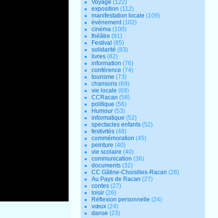
Voyage
(122)
exposition
(112)
manifestation locale
(109)
évènement
(102)
cinéma
(100)
théâtre
(91)
Festival
(85)
solidarité
(83)
livres
(82)
information
(76)
conférence
(74)
tourisme
(73)
chansons
(69)
vie locale
(69)
CCRacan
(58)
politique
(56)
Humour
(53)
informatique
(52)
spectacles enfants
(52)
festivités
(48)
commémoration
(45)
peinture
(40)
vie scolaire
(40)
communication
(36)
documents
(32)
CC Gâtine-Choisilles-Racan
(28)
Au Pays de Racan
(27)
contes
(27)
loisir
(26)
Réflexion personnelle
(24)
vœux
(24)
danse
(23)