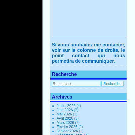
Si vous souhaitez me contacter,
voir sur la colonne de droite, le
point contact qui nous
permettra de communiquer.
Recherche
Archives
Juillet 2026
(4)
Juin 2026
(7)
Mai 2026
(3)
Avril 2026
(3)
Mars 2026
(7)
Février 2026
(2)
Janvier 2026
(1)