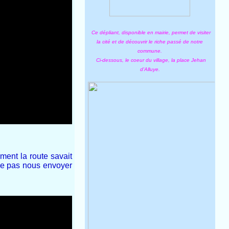
Ce dépliant, disponible en mairie, permet de visiter
la cité et de découvrir le riche passé de notre
commune.
Ci-dessous, le coeur du village, la place Jehan
d'Alluye.
ment la route savait
 ne pas nous envoyer