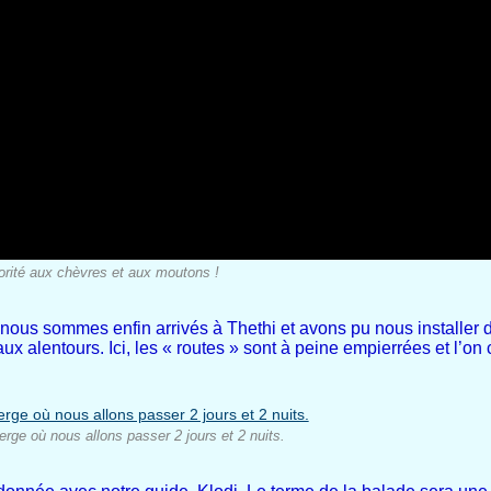
orité aux chèvres et aux moutons !
e nous sommes enfin arrivés à Thethi et avons pu nous installer 
aux alentours. Ici, les « routes » sont à peine empierrées et l’o
rge où nous allons passer 2 jours et 2 nuits.