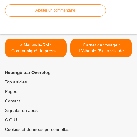
Ajouter un commentaire
< Neuvy-le-Roi :
Carnet de voyage :
Communiqué de presse :
L'Albanie (5) La ville de
SOIRÉE CABARET JAZZ-
Berat >
Concert Swing Society&
Sean Gourley
Hébergé par Overblog
Top articles
Pages
Contact
Signaler un abus
C.G.U.
Cookies et données personnelles