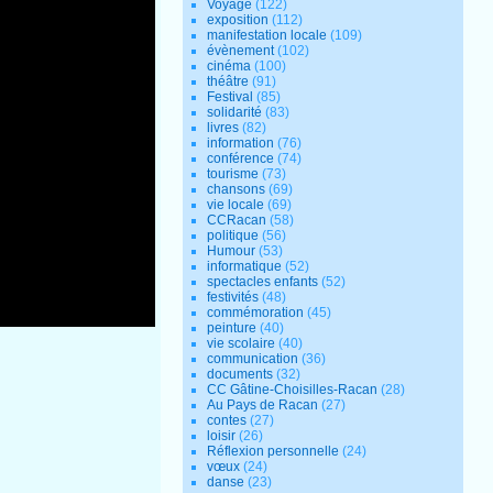
Voyage
(122)
exposition
(112)
manifestation locale
(109)
évènement
(102)
cinéma
(100)
théâtre
(91)
Festival
(85)
solidarité
(83)
livres
(82)
information
(76)
conférence
(74)
tourisme
(73)
chansons
(69)
vie locale
(69)
CCRacan
(58)
politique
(56)
Humour
(53)
informatique
(52)
spectacles enfants
(52)
festivités
(48)
commémoration
(45)
peinture
(40)
vie scolaire
(40)
communication
(36)
documents
(32)
CC Gâtine-Choisilles-Racan
(28)
Au Pays de Racan
(27)
contes
(27)
loisir
(26)
Réflexion personnelle
(24)
vœux
(24)
danse
(23)