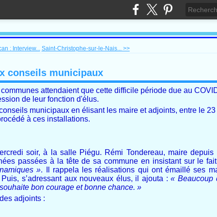
n : Interview...
Saint-Christophe-sur-le-Nais... >>
ux conseils municipaux
s communes attendaient que cette difficile période due au COVI
ssion de leur fonction d'élus.
s conseils municipaux en élisant les maire et adjoints, entre le 23
océdé à ces installations.
ercredi soir, à la salle Piégu. Rémi Tondereau, maire depuis 1
es passées à la tête de sa commune en insistant sur le fait 
ynamiques »
. Il rappela les réalisations qui ont émaillé ses m
Puis, s’adressant aux nouveaux élus, il ajouta :
« Beaucoup d
 souhaite bon courage et bonne chance. »
des adjoints :