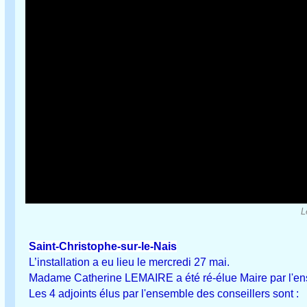
L
Saint-Christophe-sur-le-Nais
L’installation a eu lieu le mercredi 27 mai.
Madame Catherine LEMAIRE a été ré-élue Maire par l'ens
Les 4 adjoints élus par l'ensemble des conseillers sont :