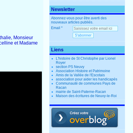
Newsletter
Abonnez-vous pour être averti des
nouveaux articles publiés.
Email
halie, Monsieur
celline et Madame
Liens
L'histoire de St Christophe par Lionel
Royer
section PS Neuvy
Association Histoire et Patrimoine
Amis de la Vallée de l'Escotais
association pour aider les handicapés
Communauté de communes Pays de
Racan
mairie de Saint-Paterne-Racan
Maison des écritures de Neuvy-le-Roi