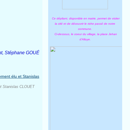
Ce dépliant, disponible en mairie, permet de visiter
la cité et de découvrir le riche passé de notre
commune.
Ci-dessous, le coeur du village, la place Jehan
d'Alluye.
tant, Stéphane GOUÉ
et Stanislas CLOUET