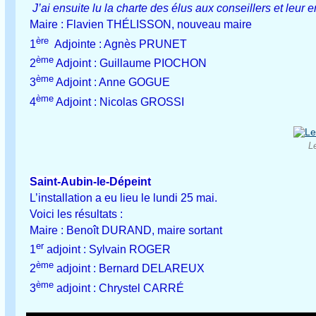
J’ai ensuite lu la charte des élus aux conseillers et leur 
Maire : Flavien THÉLISSON, nouveau maire
ère
1
Adjointe : Agnès PRUNET
ème
2
Adjoint : Guillaume PIOCHON
ème
3
Adjoint : Anne GOGUE
ème
4
Adjoint : Nicolas GROSSI
L
Saint-Aubin-le-Dépeint
L’installation a eu lieu le lundi 25 mai.
Voici les résultats :
Maire : Benoît DURAND, maire sortant
er
1
adjoint : Sylvain ROGER
ème
2
adjoint : Bernard DELAREUX
ème
3
adjoint : Chrystel CARRÉ