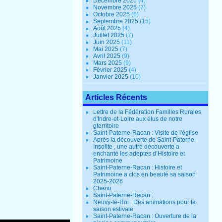
Décembre 2025
(4)
Novembre 2025
(7)
Octobre 2025
(6)
Septembre 2025
(15)
Août 2025
(4)
Juillet 2025
(7)
Juin 2025
(11)
Mai 2025
(7)
Avril 2025
(9)
Mars 2025
(9)
Février 2025
(4)
Janvier 2025
(10)
Articles Récents
Lettre de la Fédération Familles Rurales
d'Indre-et-Loire aux élus de notre
gterritoire
Saint-Paterne-Racan : Visite de l'église
Après la découverte de Saint-Paterne-
Insolite , une autre découverte a
enchanté les adeptes d’Histoire et
Patrimoine
Saint-Paterne-Racan : Histoire et
Patrimoine a clos en beauté sa saison
2025-2026
Chenu
Saint-Paterne-Racan :
Neuvy-le-Roi : Des animations pour la
saison estivale
Saint-Paterne-Racan : Ouverture de la