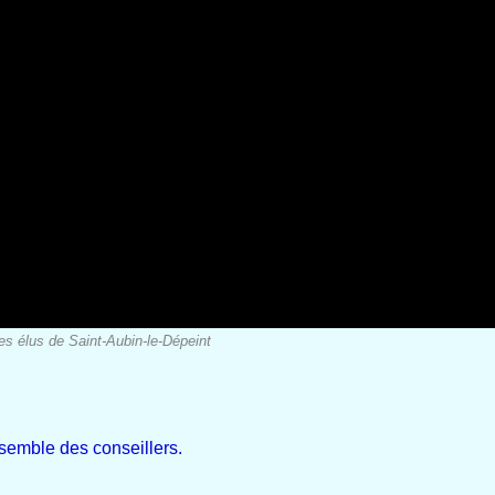
es élus de Saint-Aubin-le-Dépeint
emble des conseillers.