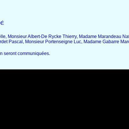
DÉ
le, Monsieur Albert-De Rycke Thierry, Madame Marandeau Nat
rdet Pascal, Monsieur Portenseigne Luc, Madame Gabarre Mar
cun seront communiquées.