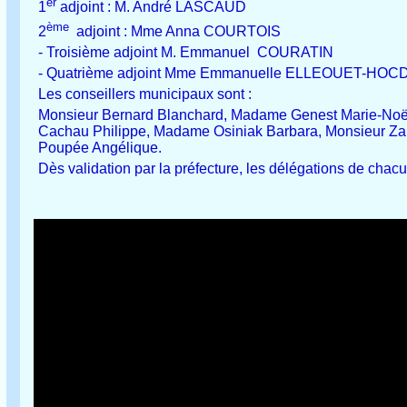
er
1
adjoint : M. André LASCAUD
ème
2
adjoint : Mme Anna COURTOIS
- Troisième adjoint M. Emmanuel COURATIN
- Quatrième adjoint Mme Emmanuelle ELLEOUET-HOC
Les conseillers municipaux sont :
Monsieur Bernard Blanchard, Madame Genest Marie-Noël
Cachau Philippe, Madame Osiniak Barbara, Monsieur Za
Poupée Angélique.
Dès validation par la préfecture, les délégations de cha