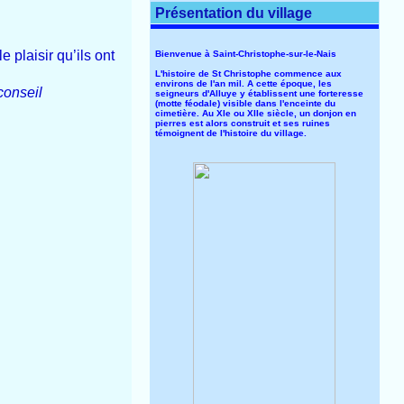
Présentation du village
plaisir qu’ils ont
Bienvenue à Saint-Christophe-sur-le-Nais
L'histoire de St Christophe commence aux
environs de l'an mil. A cette époque, les
conseil
seigneurs d'Alluye y établissent une forteresse
(motte féodale) visible dans l'enceinte du
cimetière. Au XIe ou XIIe siècle, un donjon en
pierres est alors construit et ses ruines
témoignent de l'histoire du village.