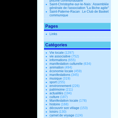
piscine communautaire
Saint-Christophe-sur-le-Nais : Assemblée
générale de l'association "La Biche agile"
Saint-Paterne-Racan : Le Club de Basket
communique
Pages
Links
Catégories
Vie locale
(1297)
vie associative
(752)
informations
(655)
manifestation culturelle
(634)
animation
(494)
économie locale
(459)
manifestations
(345)
musique
(319)
sport
(255)
environnement
(226)
patrimoine
(211)
actualités
(194)
culture
(187)
Manifestation locale
(178)
histoire
(168)
découvrir son village
(153)
loisirs
(130)
carnet de voyage
(124)