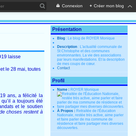
Connexion
+
Créer mon blog
Présentation
Blog
: Le blog de ROYER Monique
Description
: L'actualité communale de
St Christophe et des communes
environnantes. La vie des associations
D19 laisse
par leurs manifestations. Et la description
de mes coups de cœur.
Contact
 et le 28 mai, toutes
Profil
Name :
ROYER Monique
9 ans, a félicité la
qu’il a toujours été
andats et le soutien
À Propos :
Retraitée de l'Éducation
e choses restent à
Nationale, restée très active, aime parler
et faire parler de ma commune de
résidence et faire partager mes diverses
découvertes.