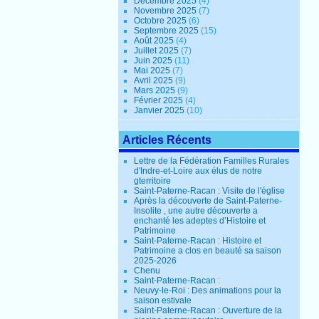
Décembre 2025
(4)
Novembre 2025
(7)
Octobre 2025
(6)
Septembre 2025
(15)
Août 2025
(4)
Juillet 2025
(7)
Juin 2025
(11)
Mai 2025
(7)
Avril 2025
(9)
Mars 2025
(9)
Février 2025
(4)
Janvier 2025
(10)
Articles Récents
Lettre de la Fédération Familles Rurales
d'Indre-et-Loire aux élus de notre
gterritoire
Saint-Paterne-Racan : Visite de l'église
Après la découverte de Saint-Paterne-
Insolite , une autre découverte a
enchanté les adeptes d’Histoire et
Patrimoine
Saint-Paterne-Racan : Histoire et
Patrimoine a clos en beauté sa saison
2025-2026
Chenu
Saint-Paterne-Racan :
Neuvy-le-Roi : Des animations pour la
saison estivale
Saint-Paterne-Racan : Ouverture de la