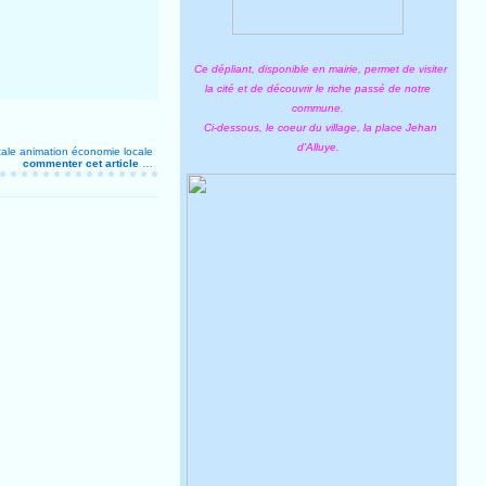
Ce dépliant, disponible en mairie, permet de visiter
la cité et de découvrir le riche passé de notre
commune.
Ci-dessous, le coeur du village, la place Jehan
d'Alluye.
cale
animation
économie locale
commenter cet article
…