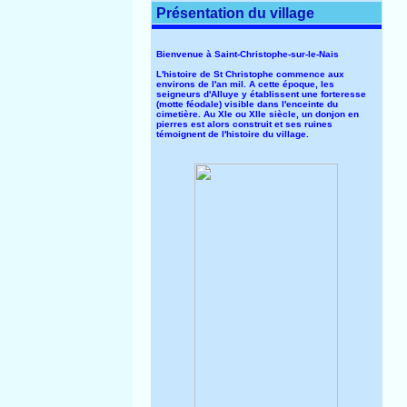
Présentation du village
Bienvenue à Saint-Christophe-sur-le-Nais
L'histoire de St Christophe commence aux
environs de l'an mil. A cette époque, les
seigneurs d'Alluye y établissent une forteresse
(motte féodale) visible dans l'enceinte du
cimetière. Au XIe ou XIIe siècle, un donjon en
pierres est alors construit et ses ruines
témoignent de l'histoire du village.