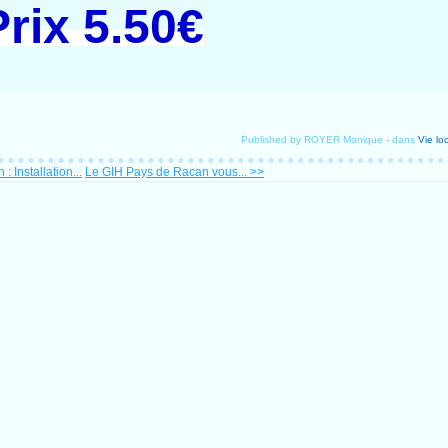
Prix 5.50€
Published by ROYER Monique
-
dans
Vie lo
 Installation...
Le GIH Pays de Racan vous... >>