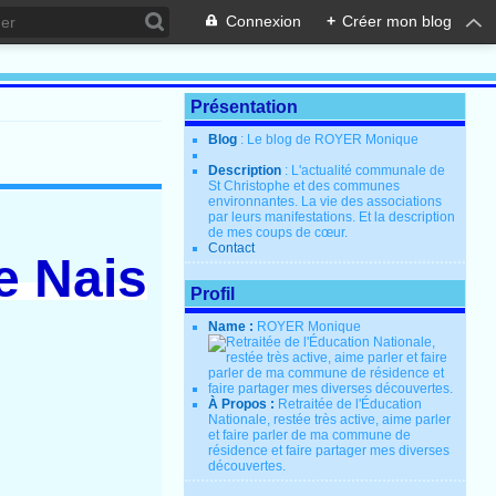
Connexion
+
Créer mon blog
Présentation
Blog
: Le blog de ROYER Monique
Description
: L'actualité communale de
St Christophe et des communes
environnantes. La vie des associations
par leurs manifestations. Et la description
de mes coups de cœur.
Contact
e Nais
Profil
Name :
ROYER Monique
À Propos :
Retraitée de l'Éducation
Nationale, restée très active, aime parler
et faire parler de ma commune de
résidence et faire partager mes diverses
découvertes.