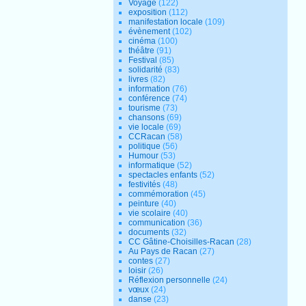
Voyage
(122)
exposition
(112)
manifestation locale
(109)
évènement
(102)
cinéma
(100)
théâtre
(91)
Festival
(85)
solidarité
(83)
livres
(82)
information
(76)
conférence
(74)
tourisme
(73)
chansons
(69)
vie locale
(69)
CCRacan
(58)
politique
(56)
Humour
(53)
informatique
(52)
spectacles enfants
(52)
festivités
(48)
commémoration
(45)
peinture
(40)
vie scolaire
(40)
communication
(36)
documents
(32)
CC Gâtine-Choisilles-Racan
(28)
Au Pays de Racan
(27)
contes
(27)
loisir
(26)
Réflexion personnelle
(24)
vœux
(24)
danse
(23)