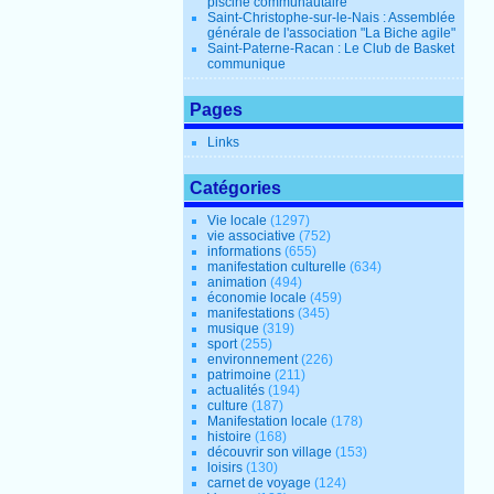
piscine communautaire
Saint-Christophe-sur-le-Nais : Assemblée
générale de l'association "La Biche agile"
Saint-Paterne-Racan : Le Club de Basket
communique
Pages
Links
Catégories
Vie locale
(1297)
vie associative
(752)
informations
(655)
manifestation culturelle
(634)
animation
(494)
économie locale
(459)
manifestations
(345)
musique
(319)
sport
(255)
environnement
(226)
patrimoine
(211)
actualités
(194)
culture
(187)
Manifestation locale
(178)
histoire
(168)
découvrir son village
(153)
loisirs
(130)
carnet de voyage
(124)