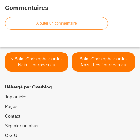
Commentaires
Ajouter un commentaire
< Saint-Christophe-sur-le-
Saint-Christophe-sur-le-
Nais : Journées du
Nais : Les Journées du
Patrimoine (rappel)
Patrimoine avec Histoire et
Patrimoine >
Hébergé par Overblog
Top articles
Pages
Contact
Signaler un abus
C.G.U.