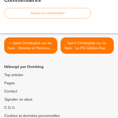
Commentaires
Ajouter un commentaire
< Saint-Christophe-sur-le-
Saint-Christophe-sur-le-
Nais : Histoire et Patrimoine
Nais : Le PIJ Gâtine-Racan
: un bilan 2020 mitigé et de
à la rencontre des jeunes
nombreux projets pour
du territoire >
2021
Hébergé par Overblog
Top articles
Pages
Contact
Signaler un abus
C.G.U.
Cookies et données personnelles