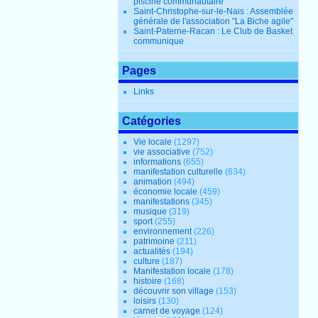
piscine communautaire
Saint-Christophe-sur-le-Nais : Assemblée
générale de l'association "La Biche agile"
Saint-Paterne-Racan : Le Club de Basket
communique
Pages
Links
Catégories
Vie locale
(1297)
vie associative
(752)
informations
(655)
manifestation culturelle
(634)
animation
(494)
économie locale
(459)
manifestations
(345)
musique
(319)
sport
(255)
environnement
(226)
patrimoine
(211)
actualités
(194)
culture
(187)
Manifestation locale
(178)
histoire
(168)
découvrir son village
(153)
loisirs
(130)
carnet de voyage
(124)