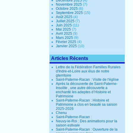
Décembre 2025
(4)
Novembre 2025
(7)
Octobre 2025
(6)
Septembre 2025
(15)
Août 2025
(4)
Juillet 2025
(7)
Juin 2025
(11)
Mai 2025
(7)
Avril 2025
(9)
Mars 2025
(9)
Février 2025
(4)
Janvier 2025
(10)
Articles Récents
Lettre de la Fédération Familles Rurales
d'Indre-et-Loire aux élus de notre
gterritoire
Saint-Paterne-Racan : Visite de l'église
Après la découverte de Saint-Paterne-
Insolite , une autre découverte a
enchanté les adeptes d’Histoire et
Patrimoine
Saint-Paterne-Racan : Histoire et
Patrimoine a clos en beauté sa saison
2025-2026
Chenu
Saint-Paterne-Racan :
Neuvy-le-Roi : Des animations pour la
saison estivale
Saint-Paterne-Racan : Ouverture de la