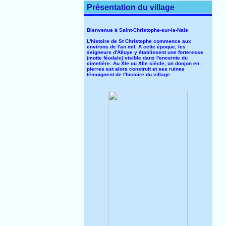
Présentation du village
Bienvenue à Saint-Christophe-sur-le-Nais
L'histoire de St Christophe commence aux
environs de l'an mil. A cette époque, les
seigneurs d'Alluye y établissent une forteresse
(motte féodale) visible dans l'enceinte du
cimetière. Au XIe ou XIIe siècle, un donjon en
pierres est alors construit et ses ruines
témoignent de l'histoire du village.