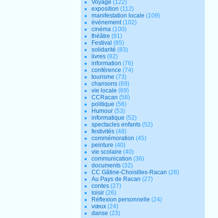
Voyage
(122)
exposition
(112)
manifestation locale
(109)
évènement
(102)
cinéma
(100)
théâtre
(91)
Festival
(85)
solidarité
(83)
livres
(82)
information
(76)
conférence
(74)
tourisme
(73)
chansons
(69)
vie locale
(69)
CCRacan
(58)
politique
(56)
Humour
(53)
informatique
(52)
spectacles enfants
(52)
festivités
(48)
commémoration
(45)
peinture
(40)
vie scolaire
(40)
communication
(36)
documents
(32)
CC Gâtine-Choisilles-Racan
(28)
Au Pays de Racan
(27)
contes
(27)
loisir
(26)
Réflexion personnelle
(24)
vœux
(24)
danse
(23)