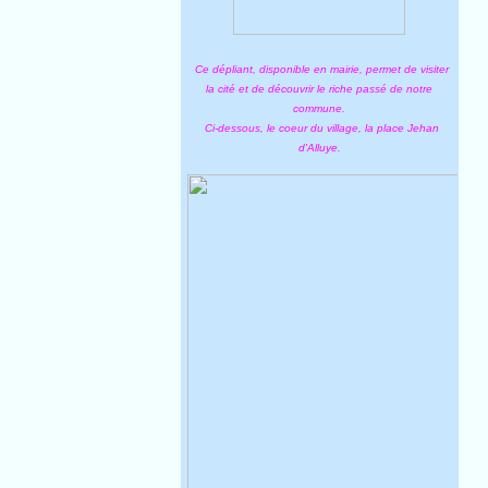
Ce dépliant, disponible en mairie, permet de visiter
la cité et de découvrir le riche passé de notre
commune.
Ci-dessous, le coeur du village, la place Jehan
d'Alluye.