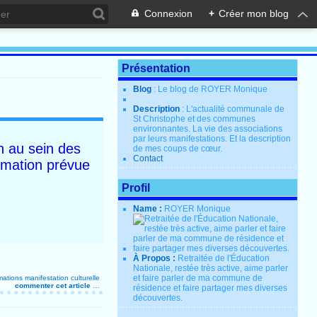
Connexion
+
Créer mon blog
Présentation
Blog
: Le blog de ROYER Monique
Description
: L'actualité communale de
St Christophe et des communes
environnantes. La vie des associations
par leurs manifestations. Et la description
n au sein des
de mes coups de cœur.
Contact
nimation prévue
Profil
Name :
ROYER Monique
À Propos :
Retraitée de l'Éducation
Nationale, restée très active, aime parler
et faire parler de ma commune de
mations
manifestation culturelle
commenter cet article
…
résidence et faire partager mes diverses
découvertes.