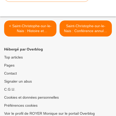
< Saint-Christophe-sur-le-
Saint-Christophe-sur-le-
Nais : Histoire et
Nais : Conférence annulée
Patrimoine : Seconde
>
édition d'une conférence
sur la justice en Touraine au
Hébergé par Overblog
XVIIIe siècle
Top articles
Pages
Contact
Signaler un abus
C.G.U.
Cookies et données personnelles
Préférences cookies
Voir le profil de ROYER Monique sur le portail Overblog