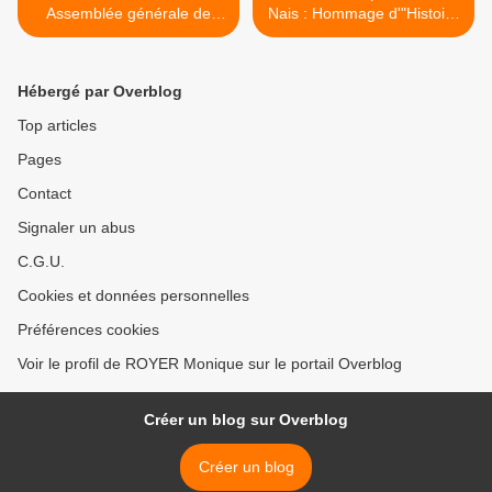
Assemblée générale de
Nais : Hommage d'"Histoire
"Autour de la Collégiale"
et Patrimoine" à Guy
Bodeven >
Hébergé par Overblog
Top articles
Pages
Contact
Signaler un abus
C.G.U.
Cookies et données personnelles
Préférences cookies
Voir le profil de ROYER Monique sur le portail Overblog
Créer un blog sur Overblog
Créer un blog