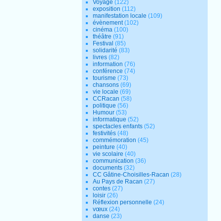
Voyage
(122)
exposition
(112)
manifestation locale
(109)
évènement
(102)
cinéma
(100)
théâtre
(91)
Festival
(85)
solidarité
(83)
livres
(82)
information
(76)
conférence
(74)
tourisme
(73)
chansons
(69)
vie locale
(69)
CCRacan
(58)
politique
(56)
Humour
(53)
informatique
(52)
spectacles enfants
(52)
festivités
(48)
commémoration
(45)
peinture
(40)
vie scolaire
(40)
communication
(36)
documents
(32)
CC Gâtine-Choisilles-Racan
(28)
Au Pays de Racan
(27)
contes
(27)
loisir
(26)
Réflexion personnelle
(24)
vœux
(24)
danse
(23)