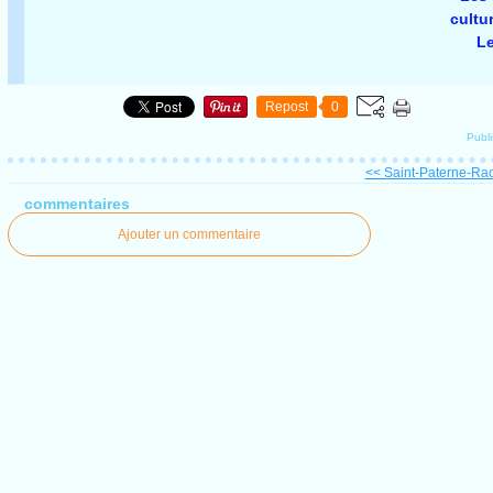
cultu
Le
Repost
0
Publ
<< Saint-Paterne-Rac
commentaires
Ajouter un commentaire