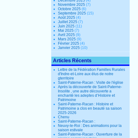
Décembre 2025
(4)
Novembre 2025
(7)
Octobre 2025
(6)
Septembre 2025
(15)
Août 2025
(4)
Juillet 2025
(7)
Juin 2025
(11)
Mai 2025
(7)
Avril 2025
(9)
Mars 2025
(9)
Février 2025
(4)
Janvier 2025
(10)
Articles Récents
Lettre de la Fédération Familles Rurales
d'Indre-et-Loire aux élus de notre
gterritoire
Saint-Paterne-Racan : Visite de l'église
Après la découverte de Saint-Paterne-
Insolite , une autre découverte a
enchanté les adeptes d’Histoire et
Patrimoine
Saint-Paterne-Racan : Histoire et
Patrimoine a clos en beauté sa saison
2025-2026
Chenu
Saint-Paterne-Racan :
Neuvy-le-Roi : Des animations pour la
saison estivale
Saint-Paterne-Racan : Ouverture de la