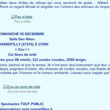
oublier deux drôles de zèbres qui vous serviront de guide… Mêlant 
frent un regard décalé et singulier sur l’univers des animaux du cirque
Pas si bête
DIMANCHE 05 DECEMBRE
Salle Des fêtes-
HARENTILLY (37370) À 17H00
« Zou ! »
Cie Sons de toile
stre pour 86 orteils, 112 cordes vocales, 2000 doigts
t, partout et tout le temps. Ils n’ont pour seul instrument que leur cor
ques poignées d’orteils, des dizaines de cordes vocales, une flopée 
, modelée par l’humeur et la rumeur ambiante. Laissez-vous happer par 
Zou-cie-sons-de-toile
Spectacles TOUT PUBLIC
réservations sont conseillées à