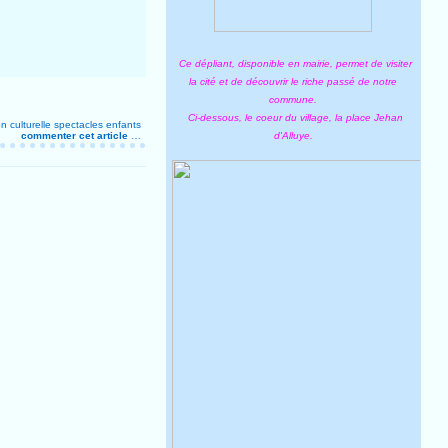
Ce dépliant, disponible en mairie, permet de visiter
la cité et de découvrir le riche passé de notre
commune.
Ci-dessous, le coeur du village, la place Jehan
n culturelle
spectacles enfants
commenter cet article
…
d'Alluye.