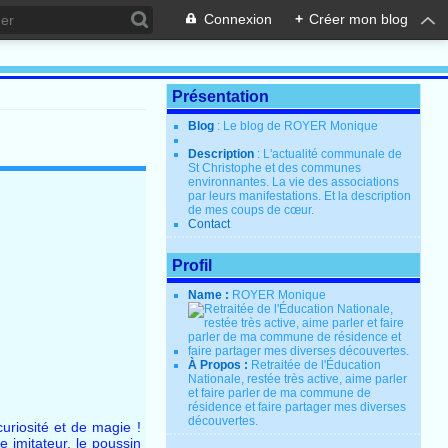
Connexion
+
Créer mon blog
Présentation
Blog
: Le blog de ROYER Monique
Description
: L'actualité communale de
St Christophe et des communes
environnantes. La vie des associations
par leurs manifestations. Et la description
de mes coups de cœur.
Contact
Profil
Name :
ROYER Monique
À Propos :
Retraitée de l'Éducation
Nationale, restée très active, aime parler
et faire parler de ma commune de
résidence et faire partager mes diverses
découvertes.
riosité et de magie !
e imitateur, le poussin