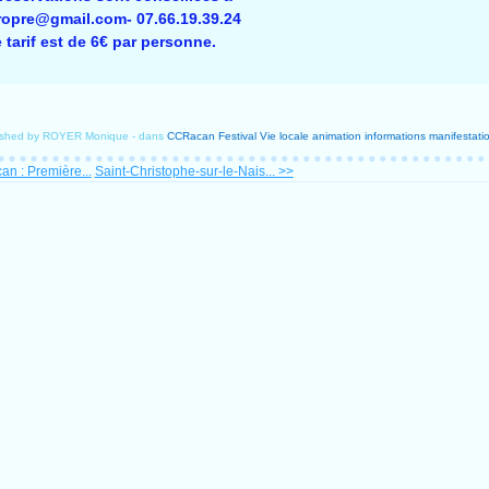
ropre@gmail.com- 07.66.19.39.24
 tarif est de 6€ par personne.
ished by ROYER Monique
-
dans
CCRacan
Festival
Vie locale
animation
informations
manifestatio
an : Première...
Saint-Christophe-sur-le-Nais... >>