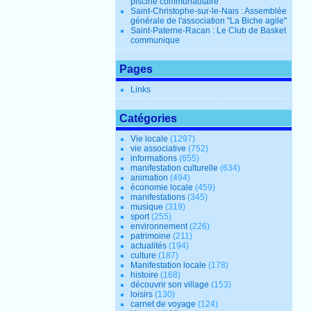
piscine communautaire
Saint-Christophe-sur-le-Nais : Assemblée
générale de l'association "La Biche agile"
Saint-Paterne-Racan : Le Club de Basket
communique
Pages
Links
Catégories
Vie locale
(1297)
vie associative
(752)
informations
(655)
manifestation culturelle
(634)
animation
(494)
économie locale
(459)
manifestations
(345)
musique
(319)
sport
(255)
environnement
(226)
patrimoine
(211)
actualités
(194)
culture
(187)
Manifestation locale
(178)
histoire
(168)
découvrir son village
(153)
loisirs
(130)
carnet de voyage
(124)