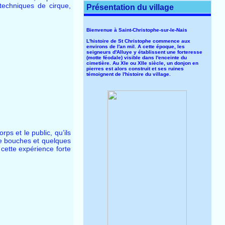
techniques de cirque,
Présentation du village
Bienvenue à Saint-Christophe-sur-le-Nais
L'histoire de St Christophe commence aux
environs de l'an mil. A cette époque, les
seigneurs d'Alluye y établissent une forteresse
(motte féodale) visible dans l'enceinte du
cimetière. Au XIe ou XIIe siècle, un donjon en
pierres est alors construit et ses ruines
témoignent de l'histoire du village.
ps et le public, qu’ils
de bouches et quelques
cette expérience forte