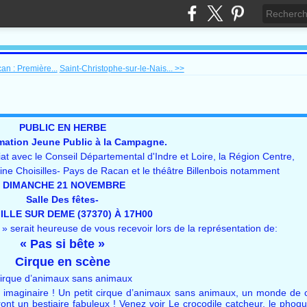
an : Première...
Saint-Christophe-sur-le-Nais... >>
PUBLIC EN HERBE
ation Jeune Public à la Campagne.
iat avec le Conseil Départemental d'Indre et Loire, la Région Centre,
Choisilles- Pays de Racan et le théâtre Billenbois notamment
DIMANCHE 21 NOVEMBRE
Salle Des fêtes-
LLE SUR DEME (37370) À 17H00
 » serait heureuse de vous recevoir lors de la représentation de:
« Pas si bête »
Cirque en scène
irque d’animaux sans animaux
imaginaire ! Un petit cirque d’animaux sans animaux, un monde de cu
ont un bestiaire fabuleux ! Venez voir Le crocodile catcheur, le phoqu