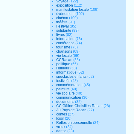
Voyage
(122)
exposition
(112)
manifestation locale
(109)
évènement
(102)
cinéma
(100)
théâtre
(91)
Festival
(85)
solidarité
(83)
livres
(82)
information
(76)
conférence
(74)
tourisme
(73)
chansons
(69)
vie locale
(69)
CCRacan
(58)
politique
(56)
Humour
(53)
informatique
(52)
spectacles enfants
(52)
festivités
(48)
commémoration
(45)
peinture
(40)
vie scolaire
(40)
communication
(36)
documents
(32)
CC Gâtine-Choisilles-Racan
(28)
Au Pays de Racan
(27)
contes
(27)
loisir
(26)
Réflexion personnelle
(24)
vœux
(24)
danse
(23)