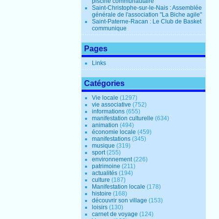
piscine communautaire
Saint-Christophe-sur-le-Nais : Assemblée
générale de l'association "La Biche agile"
Saint-Paterne-Racan : Le Club de Basket
communique
Pages
Links
Catégories
Vie locale
(1297)
vie associative
(752)
informations
(655)
manifestation culturelle
(634)
animation
(494)
économie locale
(459)
manifestations
(345)
musique
(319)
sport
(255)
environnement
(226)
patrimoine
(211)
actualités
(194)
culture
(187)
Manifestation locale
(178)
histoire
(168)
découvrir son village
(153)
loisirs
(130)
carnet de voyage
(124)