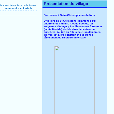
Présentation du village
vie associative
économie locale
commenter cet article
…
Bienvenue à Saint-Christophe-sur-le-Nais
L'histoire de St Christophe commence aux
environs de l'an mil. A cette époque, les
seigneurs d'Alluye y établissent une forteresse
(motte féodale) visible dans l'enceinte du
cimetière. Au XIe ou XIIe siècle, un donjon en
pierres est alors construit et ses ruines
témoignent de l'histoire du village.