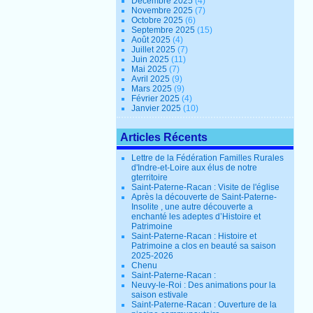
Décembre 2025
(4)
Novembre 2025
(7)
Octobre 2025
(6)
Septembre 2025
(15)
Août 2025
(4)
Juillet 2025
(7)
Juin 2025
(11)
Mai 2025
(7)
Avril 2025
(9)
Mars 2025
(9)
Février 2025
(4)
Janvier 2025
(10)
Articles Récents
Lettre de la Fédération Familles Rurales
d'Indre-et-Loire aux élus de notre
gterritoire
Saint-Paterne-Racan : Visite de l'église
Après la découverte de Saint-Paterne-
Insolite , une autre découverte a
enchanté les adeptes d’Histoire et
Patrimoine
Saint-Paterne-Racan : Histoire et
Patrimoine a clos en beauté sa saison
2025-2026
Chenu
Saint-Paterne-Racan :
Neuvy-le-Roi : Des animations pour la
saison estivale
Saint-Paterne-Racan : Ouverture de la