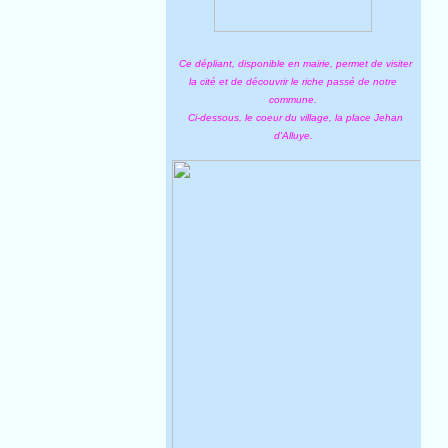
Ce dépliant, disponible en mairie, permet de visiter
la cité et de découvrir le riche passé de notre
commune.
Ci-dessous, le coeur du village, la place Jehan
d'Alluye.