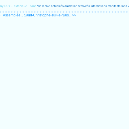
d by ROYER Monique
-
dans
Vie locale
actualités
animation
festivités
informations
manifestations
 : Assemblée...
Saint-Christophe-sur-le-Nais... >>