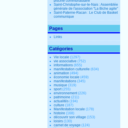
piscine communautaire
Saint-Christophe-sur-le-Nais : Assemblée
générale de l'association "La Biche agile"
Saint-Paterne-Racan : Le Club de Basket
communique
Pages
Links
Catégories
Vie locale
(1297)
vie associative
(752)
informations
(655)
manifestation culturelle
(634)
animation
(494)
économie locale
(459)
manifestations
(345)
musique
(319)
sport
(255)
environnement
(226)
patrimoine
(211)
actualités
(194)
culture
(187)
Manifestation locale
(178)
histoire
(168)
découvrir son village
(153)
loisirs
(130)
carnet de voyage
(124)