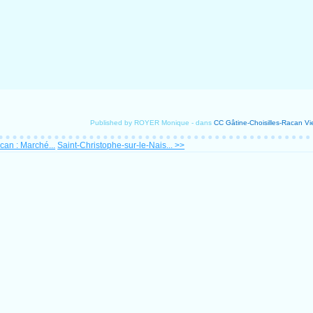
Published by ROYER Monique
-
dans
CC Gâtine-Choisilles-Racan
Vi
can : Marché...
Saint-Christophe-sur-le-Nais... >>