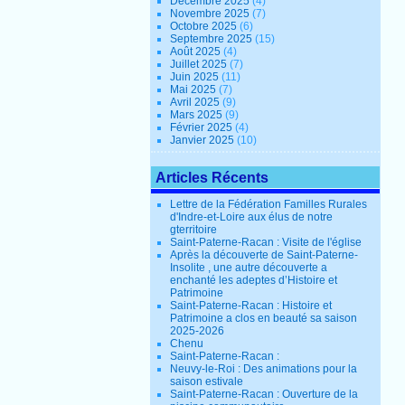
Décembre 2025
(4)
Novembre 2025
(7)
Octobre 2025
(6)
Septembre 2025
(15)
Août 2025
(4)
Juillet 2025
(7)
Juin 2025
(11)
Mai 2025
(7)
Avril 2025
(9)
Mars 2025
(9)
Février 2025
(4)
Janvier 2025
(10)
Articles Récents
Lettre de la Fédération Familles Rurales
d'Indre-et-Loire aux élus de notre
gterritoire
Saint-Paterne-Racan : Visite de l'église
Après la découverte de Saint-Paterne-
Insolite , une autre découverte a
enchanté les adeptes d’Histoire et
Patrimoine
Saint-Paterne-Racan : Histoire et
Patrimoine a clos en beauté sa saison
2025-2026
Chenu
Saint-Paterne-Racan :
Neuvy-le-Roi : Des animations pour la
saison estivale
Saint-Paterne-Racan : Ouverture de la