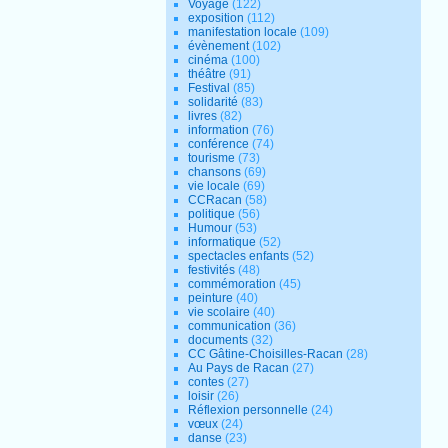
Voyage
(122)
exposition
(112)
manifestation locale
(109)
évènement
(102)
cinéma
(100)
théâtre
(91)
Festival
(85)
solidarité
(83)
livres
(82)
information
(76)
conférence
(74)
tourisme
(73)
chansons
(69)
vie locale
(69)
CCRacan
(58)
politique
(56)
Humour
(53)
informatique
(52)
spectacles enfants
(52)
festivités
(48)
commémoration
(45)
peinture
(40)
vie scolaire
(40)
communication
(36)
documents
(32)
CC Gâtine-Choisilles-Racan
(28)
Au Pays de Racan
(27)
contes
(27)
loisir
(26)
Réflexion personnelle
(24)
vœux
(24)
danse
(23)