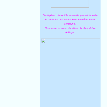
Ce dépliant, disponible en mairie, permet de visiter
la cité et de découvrir le riche passé de notre
commune.
Ci-dessous, le coeur du village, la place Jehan
d'Alluye.