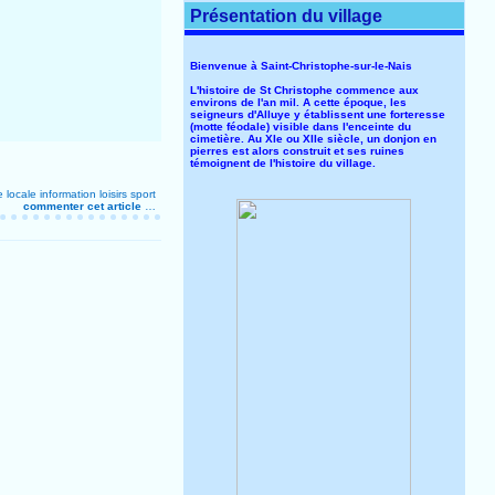
Présentation du village
Bienvenue à Saint-Christophe-sur-le-Nais
L'histoire de St Christophe commence aux
environs de l'an mil. A cette époque, les
seigneurs d'Alluye y établissent une forteresse
(motte féodale) visible dans l'enceinte du
cimetière. Au XIe ou XIIe siècle, un donjon en
pierres est alors construit et ses ruines
témoignent de l'histoire du village.
e locale
information
loisirs
sport
commenter cet article
…