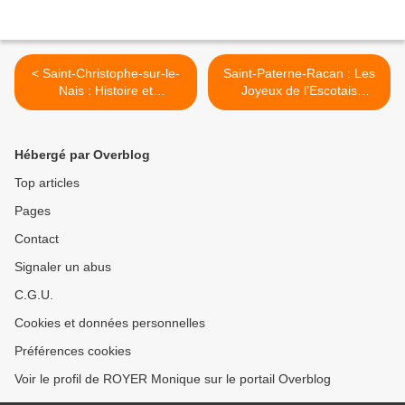
< Saint-Christophe-sur-le-
Saint-Paterne-Racan : Les
Nais : Histoire et
Joyeux de l’Escotais
Patrimoine : Conférence sur
préparent leur nouvelle
la colonie pénitentiaire de
saison théâtrale >
Mettray
Hébergé par Overblog
Top articles
Pages
Contact
Signaler un abus
C.G.U.
Cookies et données personnelles
Préférences cookies
Voir le profil de ROYER Monique sur le portail Overblog