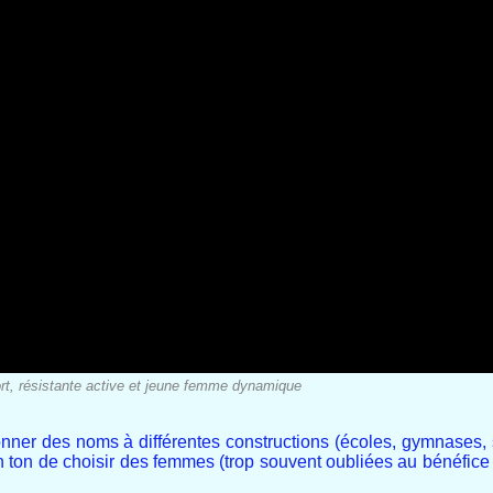
rt, résistante active et jeune femme dynamique
ner des noms à différentes constructions (écoles, gymnases, s
bon ton de choisir des femmes (trop souvent oubliées au bénéfi