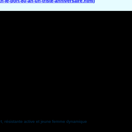
h-le-port-80-an-un-triste-anniversaire.html
)