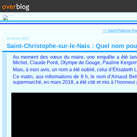
<< Saint-Paterne-Rac
22 janvier 2024
Saint-Christophe-sur-le-Nais : Quel nom pou
Au moment des vœux du maire, une enquête a été lancé
Michel, Claude Ponti, Olympe de Gouge, Pauline Kergom
Mais, à mon avis, un nom a été oublié, celui d’Élisabeth L
Ce matin, aux informations de 8 h, le nom d’Arnaud Beltr
supermarché, en mars 2018, a été cité et mis à l’honneur