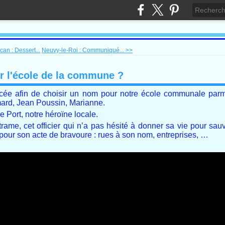
an : Dessert...
Neuvy-le-Roi : Communiqué... >>
r l'école de la commune ?
e afin de choisir un nom pour notre école communale parmi
ard, Jean Poussin, Marianne.
e Port, notre héroïne locale.
ame, cet officier qui n’a pas hésité à donner sa vie pour sauv
 pour son acte de bravoure : rues à son nom, entreprises, …