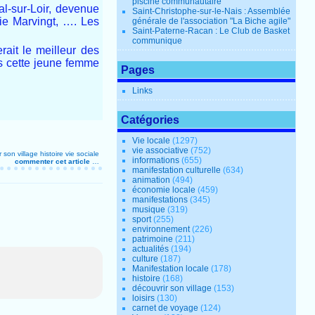
piscine communautaire
l-sur-Loir, devenue
Saint-Christophe-sur-le-Nais : Assemblée
ie Marvingt, …. Les
générale de l'association "La Biche agile"
Saint-Paterne-Racan : Le Club de Basket
communique
ait le meilleur des
s cette jeune femme
Pages
Links
Catégories
Vie locale
(1297)
vie associative
(752)
 son village
histoire
vie sociale
informations
(655)
commenter cet article
…
manifestation culturelle
(634)
animation
(494)
économie locale
(459)
manifestations
(345)
musique
(319)
sport
(255)
environnement
(226)
patrimoine
(211)
actualités
(194)
culture
(187)
Manifestation locale
(178)
histoire
(168)
découvrir son village
(153)
loisirs
(130)
carnet de voyage
(124)