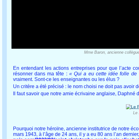
Mme Baron, ancienne collègue 
En entendant les actions entreprises pour que l’acte c
résonner dans ma tête :
« Qui a eu cette idée folle de
vraiment. Sont-ce les enseignantes ou les élus ?
Un critère a été précisé : le nom choisi ne doit pas avoir d
Il faut savoir que notre amie écrivaine anglaise, Daphné
Le 
Pourquoi notre héroïne, ancienne institutrice de notre éco
mars 1943, à l’âge de 24 ans, il y a eu 80 ans l’an dernier, 