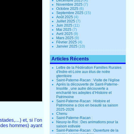
Décembre 2025
(4)
Novembre 2025
(7)
Octobre 2025
(6)
Septembre 2025
(15)
Août 2025
(4)
Juillet 2025
(7)
Juin 2025
(11)
Mai 2025
(7)
Avril 2025
(9)
Mars 2025
(9)
Février 2025
(4)
Janvier 2025
(10)
Articles Récents
Lettre de la Fédération Familles Rurales
d'Indre-et-Loire aux élus de notre
gterritoire
Saint-Paterne-Racan : Visite de l'église
Après la découverte de Saint-Paterne-
Insolite , une autre découverte a
enchanté les adeptes d’Histoire et
Patrimoine
Saint-Paterne-Racan : Histoire et
Patrimoine a clos en beauté sa saison
2025-2026
Chenu
Saint-Paterne-Racan :
tades,…) et, si l’on
Neuvy-le-Roi : Des animations pour la
ce des hommes) ayant
saison estivale
Saint-Paterne-Racan : Ouverture de la