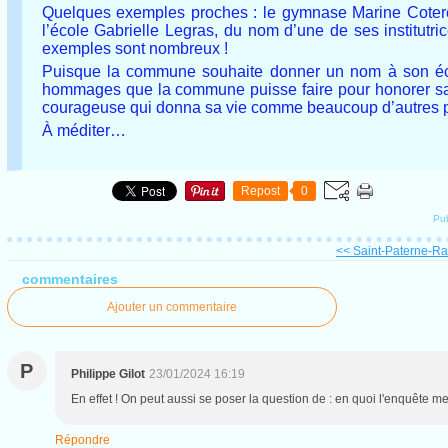
Quelques exemples proches : le gymnase Marine Coterea
l’école Gabrielle Legras, du nom d’une de ses institut
exemples sont nombreux !
Puisque la commune souhaite donner un nom à son école
hommages que la commune puisse faire pour honorer sa 
courageuse qui donna sa vie comme beaucoup d’autres po
À méditer…
Repost
0
Pu
<< Saint-Paterne-Rac
commentaires
Ajouter un commentaire
P
Philippe Gilot
23/01/2024 16:19
En effet ! On peut aussi se poser la question de : en quoi l'enquête m
Répondre