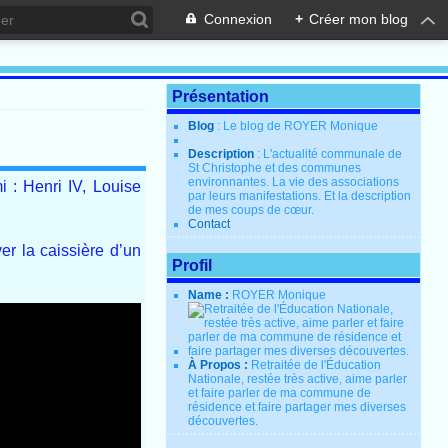
Connexion
+
Créer mon blog
Présentation
Blog
: Le blog de ROYER Monique
Description
: L'actualité communale de
St Christophe et des communes
environnantes. La vie des associations
 : Henri IV, Louise
par leurs manifestations. Et la description
de mes coups de cœur.
Contact
er la caissière d’un
Profil
Name :
ROYER Monique
À Propos :
Retraitée de l'Éducation
Nationale, restée très active, aime parler
et faire parler de ma commune de
résidence et faire partager mes diverses
découvertes.