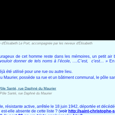
d'Élisabeth Le Port, accompagnée par les neveux d'Élisabeth
ourageux de cet homme reste dans les mémoires, un petit air 
 vouloir donner de tels noms à l’école, ….C’est, c’est… »
En 
éjà été utilisé pour une rue ou autre lieu.
 du Maurier, possède sa rue et un bâtiment communal, le pôle sa
Pôle Santé, rue Daphné du Maurier
le, résistante active, arrêtée le 18 juin 1942, déportée et décéd
est-elle absente de cette liste ? (
voir
http://saint-christophe-s