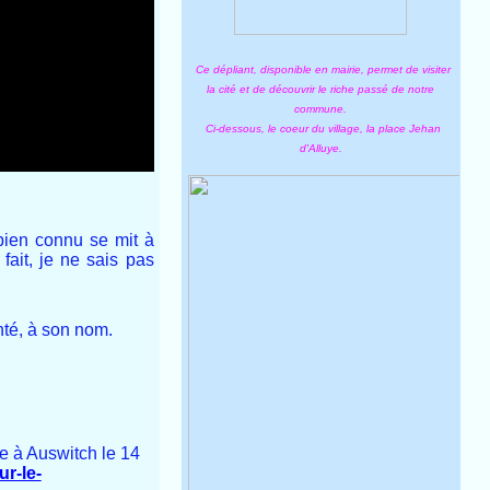
Ce dépliant, disponible en mairie, permet de visiter
la cité et de découvrir le riche passé de notre
commune.
Ci-dessous, le coeur du village, la place Jehan
d'Alluye.
bien connu se mit à
fait, je ne sais pas
nté, à son nom.
ée à Auswitch le 14
ur-le-