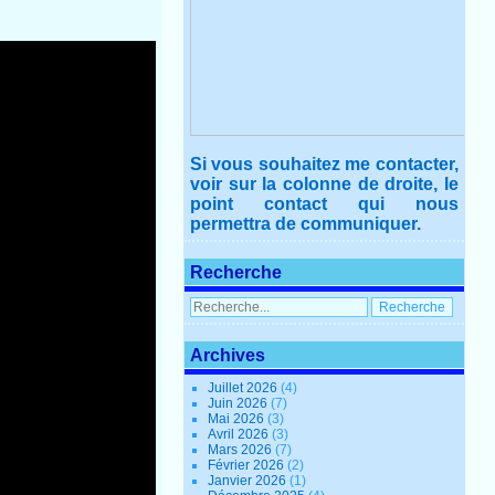
Si vous souhaitez me contacter,
voir sur la colonne de droite, le
point contact qui nous
permettra de communiquer.
Recherche
Archives
Juillet 2026
(4)
Juin 2026
(7)
Mai 2026
(3)
Avril 2026
(3)
Mars 2026
(7)
Février 2026
(2)
Janvier 2026
(1)