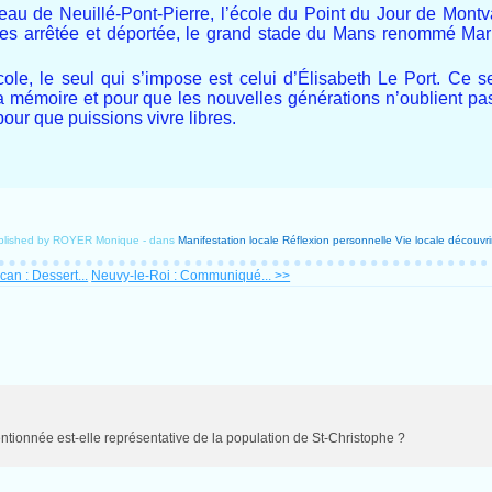
u de Neuillé-Pont-Pierre, l’école du Point du Jour de Montva
rices arrêtée et déportée, le grand stade du Mans renommé Mar
, le seul qui s’impose est celui d’Élisabeth Le Port. Ce ser
mémoire et pour que les nouvelles générations n’oublient pa
ur que puissions vivre libres.
blished by ROYER Monique
-
dans
Manifestation locale
Réflexion personnelle
Vie locale
découvrir
an : Dessert...
Neuvy-le-Roi : Communiqué... >>
entionnée est-elle représentative de la population de St-Christophe ?