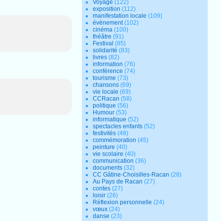
Voyage
(122)
exposition
(112)
manifestation locale
(109)
évènement
(102)
cinéma
(100)
théâtre
(91)
Festival
(85)
solidarité
(83)
livres
(82)
information
(76)
conférence
(74)
tourisme
(73)
chansons
(69)
vie locale
(69)
CCRacan
(58)
politique
(56)
Humour
(53)
informatique
(52)
spectacles enfants
(52)
festivités
(48)
commémoration
(45)
peinture
(40)
vie scolaire
(40)
communication
(36)
documents
(32)
CC Gâtine-Choisilles-Racan
(28)
Au Pays de Racan
(27)
contes
(27)
loisir
(26)
Réflexion personnelle
(24)
vœux
(24)
danse
(23)