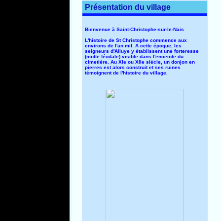
Présentation du village
Bienvenue à Saint-Christophe-sur-le-Nais
L'histoire de St Christophe commence aux
environs de l'an mil. A cette époque, les
seigneurs d'Alluye y établissent une forteresse
(motte féodale) visible dans l'enceinte du
cimetière. Au XIe ou XIIe siècle, un donjon en
pierres est alors construit et ses ruines
témoignent de l'histoire du village.