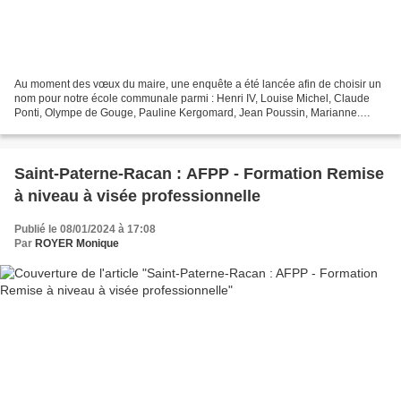
Au moment des vœux du maire, une enquête a été lancée afin de choisir un
nom pour notre école communale parmi : Henri IV, Louise Michel, Claude
Ponti, Olympe de Gouge, Pauline Kergomard, Jean Poussin, Marianne.
Mais, à mon avis, un nom a été oublié, celui...
Saint-Paterne-Racan : AFPP - Formation Remise
à niveau à visée professionnelle
Publié le 08/01/2024 à 17:08
Par
ROYER Monique