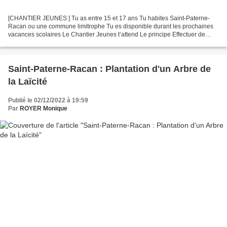
[CHANTIER JEUNES ] Tu as entre 15 et 17 ans Tu habites Saint-Paterne-
Racan ou une commune limitrophe Tu es disponible durant les prochaines
vacances scolaires Le Chantier Jeunes t’attend Le principe Effectuer de
petits travaux (peinture, jardinage….)...
Saint-Paterne-Racan : Plantation d'un Arbre de
la Laïcité
Publié le 02/12/2022 à 19:59
Par
ROYER Monique