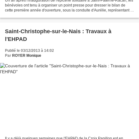
Un an après l'inauguration de l'épicerie solidaire à Saint-Paterne-Racan, les
bénévoles ont tenu à organiser un point presse pour dresser le bilan de
cette première année d'ouverture, sous la conduite d'Aurélie, représentant le
secours catholique. Ce...
Saint-Christophe-sur-le-Nais : Travaux à
l'EHPAD
Publié le 03/12/2013 à 14:02
Par
ROYER Monique
Il y a déjà quelques semaines que l'EHPAD de la Croix Papillon est en