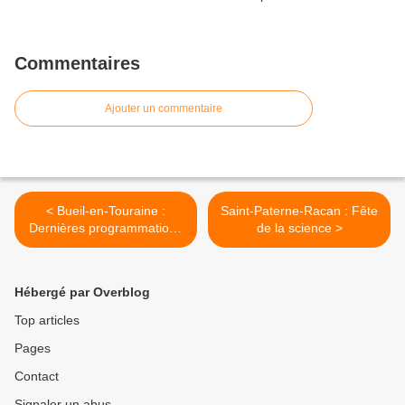
Commentaires
Ajouter un commentaire
< Bueil-en-Touraine :
Saint-Paterne-Racan : Fête
Dernières programmations
de la science >
pour "Autour de la collégiale
de Bueil"
Hébergé par Overblog
Top articles
Pages
Contact
Signaler un abus