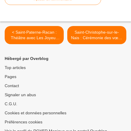
< Saint-Paterne-Racan :
Saint-Christophe-sur-le-
Théâtre avec Les Joyeux
Nais : Cérémonie des vœux
de l'Escotais
de Madame le Maire >
Hébergé par Overblog
Top articles
Pages
Contact
Signaler un abus
C.G.U.
Cookies et données personnelles
Préférences cookies