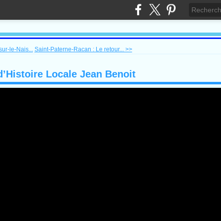
ur-le-Nais...
Saint-Paterne-Racan : Le retour... >>
’Histoire Locale Jean Benoit