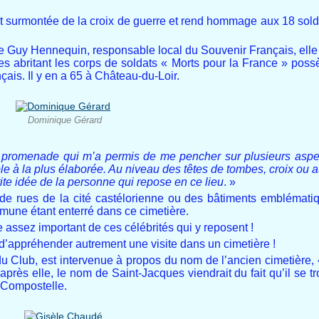
it surmontée de la croix de guerre et rend hommage aux 18 sold
 Guy Hennequin, responsable local du Souvenir Français, elle
bes abritant les corps de soldats « Morts pour la France » poss
çais. Il y en a 65 à Château-du-Loir.
Dominique Gérard
e promenade qui m’a permis de me pencher sur plusieurs aspect
ple à la plus élaborée. Au niveau des têtes de tombes, croix ou 
ite idée de la personne qui repose en ce lieu
. »
 de rues de la cité castélorienne ou des bâtiments emblématiqu
mune étant enterré dans ce cimetière.
re assez important de ces célébrités qui y reposent !
’appréhender autrement une visite dans un cimetière !
u Club, est intervenue à propos du nom de l’ancien cimetière, «
après elle, le nom de Saint-Jacques viendrait du fait qu’il se t
-Compostelle.