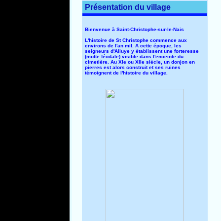
Présentation du village
Bienvenue à Saint-Christophe-sur-le-Nais
L'histoire de St Christophe commence aux
environs de l'an mil. A cette époque, les
seigneurs d'Alluye y établissent une forteresse
(motte féodale) visible dans l'enceinte du
cimetière. Au XIe ou XIIe siècle, un donjon en
pierres est alors construit et ses ruines
témoignent de l'histoire du village.