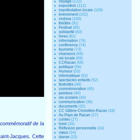
Voyage
(122)
exposition
(112)
manifestation locale
(109)
évènement
(102)
cinéma
(100)
théâtre
(91)
Festival
(85)
solidarité
(83)
livres
(82)
information
(76)
conférence
(74)
tourisme
(73)
chansons
(69)
vie locale
(69)
CCRacan
(58)
politique
(56)
Humour
(53)
informatique
(52)
spectacles enfants
(52)
festivités
(48)
commémoration
(45)
peinture
(40)
vie scolaire
(40)
communication
(36)
documents
(32)
CC Gâtine-Choisilles-Racan
(28)
Au Pays de Racan
(27)
contes
(27)
commémoratif de la
loisir
(26)
Réflexion personnelle
(24)
vœux
(24)
aint-Jacques. Cette
danse
(23)