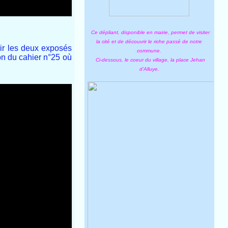
Ce dépliant, disponible en mairie, permet de visiter
la cité et de découvrir le riche passé de notre
rir les deux exposés
commune.
ion du cahier n°25 où
Ci-dessous, le coeur du village, la place Jehan
d'Alluye.