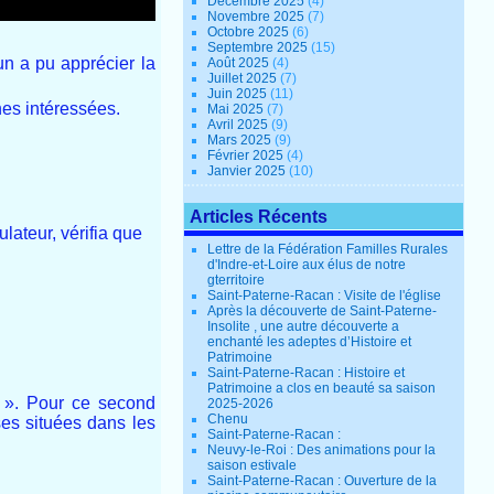
Décembre 2025
(4)
Novembre 2025
(7)
Octobre 2025
(6)
Septembre 2025
(15)
un a pu apprécier la
Août 2025
(4)
Juillet 2025
(7)
Juin 2025
(11)
nes intéressées.
Mai 2025
(7)
Avril 2025
(9)
Mars 2025
(9)
Février 2025
(4)
Janvier 2025
(10)
Articles Récents
lateur, vérifia que
Lettre de la Fédération Familles Rurales
d'Indre-et-Loire aux élus de notre
gterritoire
Saint-Paterne-Racan : Visite de l'église
Après la découverte de Saint-Paterne-
Insolite , une autre découverte a
enchanté les adeptes d’Histoire et
Patrimoine
Saint-Paterne-Racan : Histoire et
Patrimoine a clos en beauté sa saison
». Pour ce second
2025-2026
Chenu
ses situées dans les
Saint-Paterne-Racan :
Neuvy-le-Roi : Des animations pour la
saison estivale
Saint-Paterne-Racan : Ouverture de la