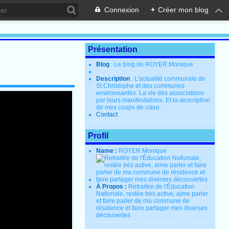
Connexion
+
Créer mon blog
Présentation
Blog
: Le blog de ROYER Monique
Description
: L'actualité communale de
St Christophe et des communes
environnantes. La vie des associations
par leurs manifestations. Et la description
de mes coups de cœur.
Contact
Profil
Name :
ROYER Monique
À Propos :
Retraitée de l'Éducation
Nationale, restée très active, aime parler
et faire parler de ma commune de
résidence et faire partager mes diverses
découvertes.