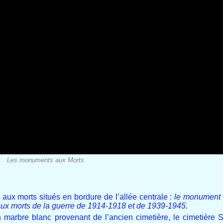
Les monuments aux Morts
x morts situés en bordure de l’allée centrale :
le monument 
ux morts de la guerre de 1914-1918 et de 1939-1945.
marbre blanc provenant de l’ancien cimetière, le cimetière S