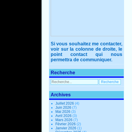
Si vous souhaitez me contacter,
voir sur la colonne de droite, le
point contact qui nous
permettra de communiquer.
Recherche
Archives
Juillet 2026
(4)
Juin 2026
(7)
Mai 2026
(3)
Avril 2026
(3)
Mars 2026
(7)
Février 2026
(2)
Janvier 2026
(1)