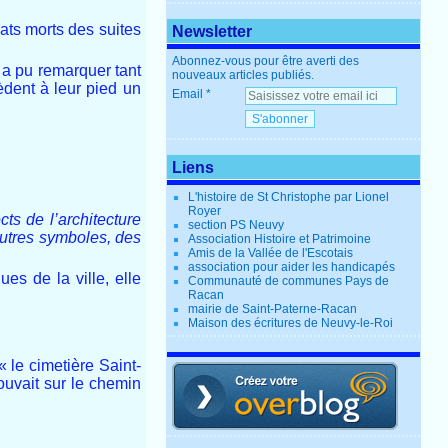
ats morts des suites
Newsletter
Abonnez-vous pour être averti des
 a pu remarquer tant
nouveaux articles publiés.
èdent à leur pied un
Email
Liens
L'histoire de St Christophe par Lionel
Royer
s de l’architecture
section PS Neuvy
autres symboles, des
Association Histoire et Patrimoine
Amis de la Vallée de l'Escotais
association pour aider les handicapés
es de la ville, elle
Communauté de communes Pays de
Racan
mairie de Saint-Paterne-Racan
Maison des écritures de Neuvy-le-Roi
 le cimetière Saint-
rouvait sur le chemin