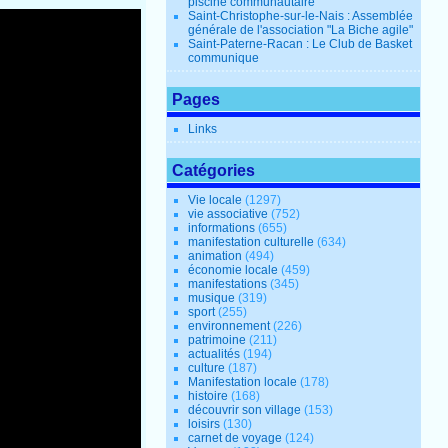
piscine communautaire
Saint-Christophe-sur-le-Nais : Assemblée
générale de l'association "La Biche agile"
Saint-Paterne-Racan : Le Club de Basket
communique
Pages
Links
Catégories
Vie locale
(1297)
vie associative
(752)
informations
(655)
manifestation culturelle
(634)
animation
(494)
économie locale
(459)
manifestations
(345)
musique
(319)
sport
(255)
environnement
(226)
patrimoine
(211)
actualités
(194)
culture
(187)
Manifestation locale
(178)
histoire
(168)
découvrir son village
(153)
loisirs
(130)
carnet de voyage
(124)