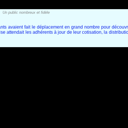
Un public nombreux et fidèle
ants avaient fait le déplacement en grand nombre pour découv
e attendait les adhérents à jour de leur cotisation, la distribut