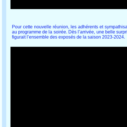
Pour cette nouvelle réunion, les adhérents et sympathis
au programme de la soirée. Dès l’arrivée, une belle surpris
figurait l’ensemble des exposés de la saison 2023-2024.