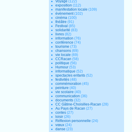
Voyage
(122)
exposition
(112)
manifestation locale
(109)
évènement
(102)
cinéma
(100)
théâtre
(91)
Festival
(85)
solidarité
(83)
livres
(82)
information
(76)
conférence
(74)
tourisme
(73)
chansons
(69)
vie locale
(69)
CCRacan
(58)
politique
(56)
Humour
(53)
informatique
(52)
spectacles enfants
(52)
festivités
(48)
commémoration
(45)
peinture
(40)
vie scolaire
(40)
communication
(36)
documents
(32)
CC Gâtine-Choisilles-Racan
(28)
Au Pays de Racan
(27)
contes
(27)
loisir
(26)
Réflexion personnelle
(24)
vœux
(24)
danse
(23)