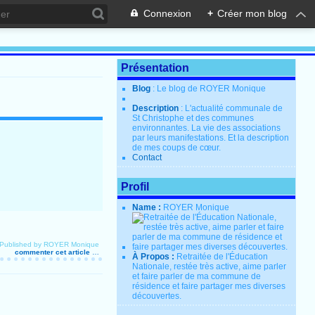
Connexion
+
Créer mon blog
Présentation
Blog
: Le blog de ROYER Monique
Description
: L'actualité communale de
St Christophe et des communes
environnantes. La vie des associations
par leurs manifestations. Et la description
de mes coups de cœur.
Contact
Profil
Name :
ROYER Monique
Published by ROYER Monique
commenter cet article
…
À Propos :
Retraitée de l'Éducation
Nationale, restée très active, aime parler
et faire parler de ma commune de
résidence et faire partager mes diverses
découvertes.