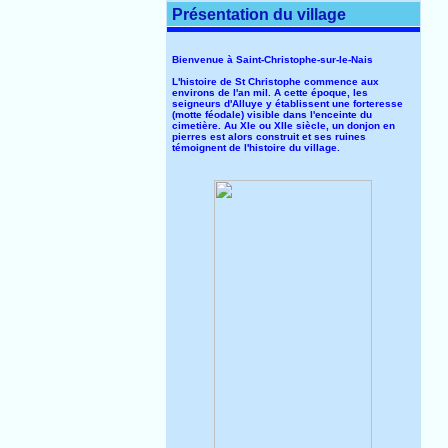
Présentation du village
Bienvenue à Saint-Christophe-sur-le-Nais
L'histoire de St Christophe commence aux
environs de l'an mil. A cette époque, les
seigneurs d'Alluye y établissent une forteresse
(motte féodale) visible dans l'enceinte du
cimetière. Au XIe ou XIIe siècle, un donjon en
pierres est alors construit et ses ruines
témoignent de l'histoire du village.