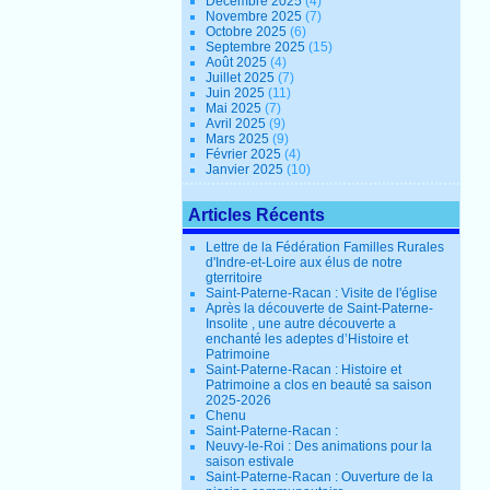
Décembre 2025
(4)
Novembre 2025
(7)
Octobre 2025
(6)
Septembre 2025
(15)
Août 2025
(4)
Juillet 2025
(7)
Juin 2025
(11)
Mai 2025
(7)
Avril 2025
(9)
Mars 2025
(9)
Février 2025
(4)
Janvier 2025
(10)
Articles Récents
Lettre de la Fédération Familles Rurales
d'Indre-et-Loire aux élus de notre
gterritoire
Saint-Paterne-Racan : Visite de l'église
Après la découverte de Saint-Paterne-
Insolite , une autre découverte a
enchanté les adeptes d’Histoire et
Patrimoine
Saint-Paterne-Racan : Histoire et
Patrimoine a clos en beauté sa saison
2025-2026
Chenu
Saint-Paterne-Racan :
Neuvy-le-Roi : Des animations pour la
saison estivale
Saint-Paterne-Racan : Ouverture de la