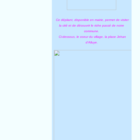
Ce dépliant, disponible en mairie, permet de visiter
la cité et de découvrir le riche passé de notre
commune.
Ci-dessous, le coeur du village, la place Jehan
d'Alluye.