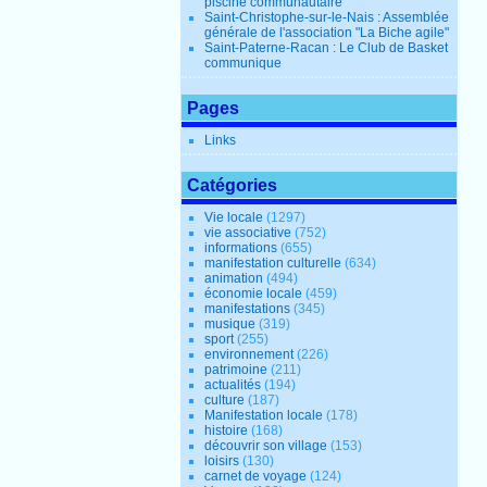
piscine communautaire
Saint-Christophe-sur-le-Nais : Assemblée
générale de l'association "La Biche agile"
Saint-Paterne-Racan : Le Club de Basket
communique
Pages
Links
Catégories
Vie locale
(1297)
vie associative
(752)
informations
(655)
manifestation culturelle
(634)
animation
(494)
économie locale
(459)
manifestations
(345)
musique
(319)
sport
(255)
environnement
(226)
patrimoine
(211)
actualités
(194)
culture
(187)
Manifestation locale
(178)
histoire
(168)
découvrir son village
(153)
loisirs
(130)
carnet de voyage
(124)