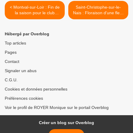
< Montval-sur-Loir : Fin de
Saint-Christophe-sur-le-
la saison pour le club
Nais : Floraison d'une fleur
d’histoire locale « Jean
peu commune, la
Benoit »
serpentaire commune >
Hébergé par Overblog
Top articles
Pages
Contact
Signaler un abus
C.G.U.
Cookies et données personnelles
Préférences cookies
Voir le profil de ROYER Monique sur le portail Overblog
Créer un blog sur Overblog