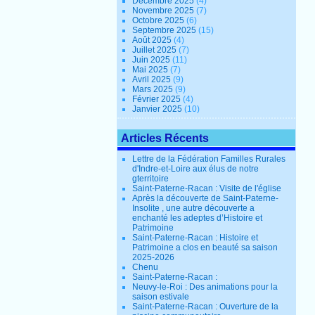
Décembre 2025
(4)
Novembre 2025
(7)
Octobre 2025
(6)
Septembre 2025
(15)
Août 2025
(4)
Juillet 2025
(7)
Juin 2025
(11)
Mai 2025
(7)
Avril 2025
(9)
Mars 2025
(9)
Février 2025
(4)
Janvier 2025
(10)
Articles Récents
Lettre de la Fédération Familles Rurales
d'Indre-et-Loire aux élus de notre
gterritoire
Saint-Paterne-Racan : Visite de l'église
Après la découverte de Saint-Paterne-
Insolite , une autre découverte a
enchanté les adeptes d’Histoire et
Patrimoine
Saint-Paterne-Racan : Histoire et
Patrimoine a clos en beauté sa saison
2025-2026
Chenu
Saint-Paterne-Racan :
Neuvy-le-Roi : Des animations pour la
saison estivale
Saint-Paterne-Racan : Ouverture de la