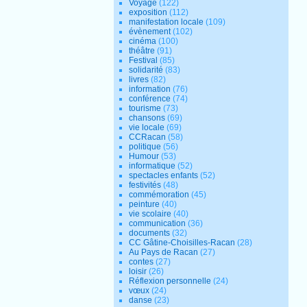
Voyage
(122)
exposition
(112)
manifestation locale
(109)
évènement
(102)
cinéma
(100)
théâtre
(91)
Festival
(85)
solidarité
(83)
livres
(82)
information
(76)
conférence
(74)
tourisme
(73)
chansons
(69)
vie locale
(69)
CCRacan
(58)
politique
(56)
Humour
(53)
informatique
(52)
spectacles enfants
(52)
festivités
(48)
commémoration
(45)
peinture
(40)
vie scolaire
(40)
communication
(36)
documents
(32)
CC Gâtine-Choisilles-Racan
(28)
Au Pays de Racan
(27)
contes
(27)
loisir
(26)
Réflexion personnelle
(24)
vœux
(24)
danse
(23)