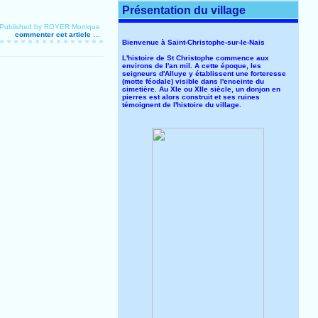
Présentation du village
Published by ROYER Monique
commenter cet article
…
Bienvenue à Saint-Christophe-sur-le-Nais
L'histoire de St Christophe commence aux
environs de l'an mil. A cette époque, les
seigneurs d'Alluye y établissent une forteresse
(motte féodale) visible dans l'enceinte du
cimetière. Au XIe ou XIIe siècle, un donjon en
pierres est alors construit et ses ruines
témoignent de l'histoire du village.