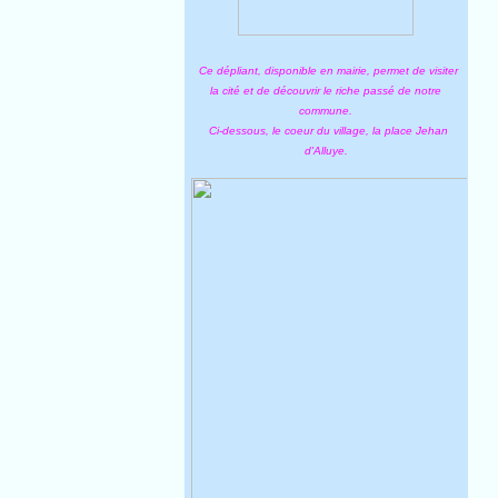
Ce dépliant, disponible en mairie, permet de visiter
la cité et de découvrir le riche passé de notre
commune.
Ci-dessous, le coeur du village, la place Jehan
d'Alluye.