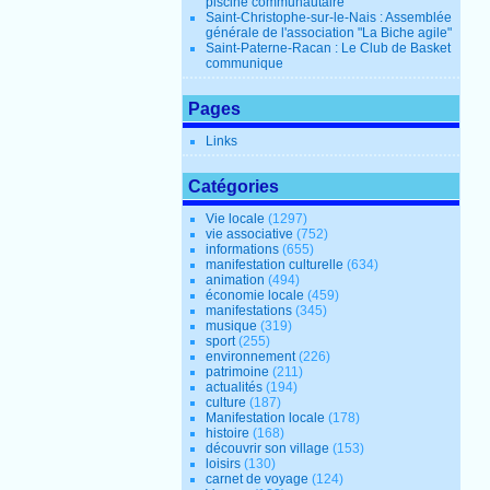
piscine communautaire
Saint-Christophe-sur-le-Nais : Assemblée
générale de l'association "La Biche agile"
Saint-Paterne-Racan : Le Club de Basket
communique
Pages
Links
Catégories
Vie locale
(1297)
vie associative
(752)
informations
(655)
manifestation culturelle
(634)
animation
(494)
économie locale
(459)
manifestations
(345)
musique
(319)
sport
(255)
environnement
(226)
patrimoine
(211)
actualités
(194)
culture
(187)
Manifestation locale
(178)
histoire
(168)
découvrir son village
(153)
loisirs
(130)
carnet de voyage
(124)