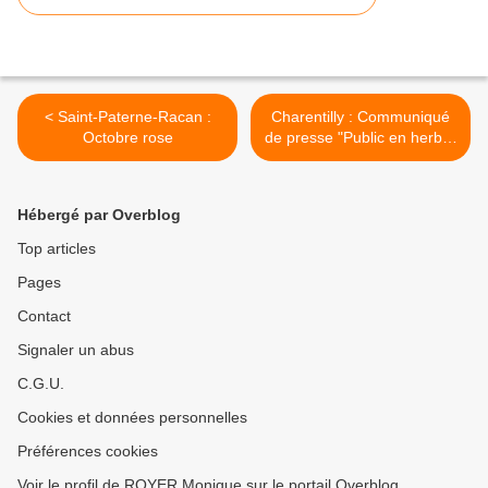
< Saint-Paterne-Racan :
Charentilly : Communiqué
Octobre rose
de presse "Public en herbe"
>
Hébergé par Overblog
Top articles
Pages
Contact
Signaler un abus
C.G.U.
Cookies et données personnelles
Préférences cookies
Voir le profil de ROYER Monique sur le portail Overblog