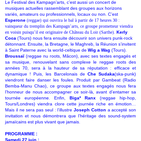
Le Festival des Kampagn’arts, c’est aussi un concert de
musiques actuelles rassemblant des groupes aux horizons
variés, amateurs ou professionnels, locaux ou non. C’est
Esperone
(reggae) qui ouvrira le bal à partir de 17 heures 30 :
vainqueur du tremplin des Kampagn’arts, ce groupe prometteur viendra
Kerly
en voisin puisqu’il est originaire de Château du Loir (Sarthe).
Coca
(Tours) nous fera ensuite découvrir son univers punk-rock
détonnant. Ensuite, la Bretagne, le Maghreb, la Réunion s’invitent
à Saint Paterne avec la world-celtique de
Wig a Wag
(Tours).
Broussaï
(reggae nu roots, Mâcon), avec ses textes engagés et
sa musique, renouvelant sans complexe le reggae roots des
années 70, sera à la hauteur de sa réputation : efficace et
dynamique ! Puis, les Barcelonais de
Che
Sudaka
(ska-punk)
viendront faire danser les foules. Produit par Gambeat (Radio
Bemba-Manu Chao), ce groupe aux textes engagés nous fera
l’honneur de nous accompagner ce soir-là, avant d’entamer sa
tournée européenne. Enfin,
Biga* Ranx
(reggae hip-hop,
Tours/Londres) viendra clore cette journée riche en émotion…
Mais il ne sera pas seul : l’illustre
Joseph Cotton
a accepté son
invitation et nous démontrera que l’héritage des sound-system
jamaïcains est plus vivant que jamais.
PROGRAMME :
Samedi 27 juin :