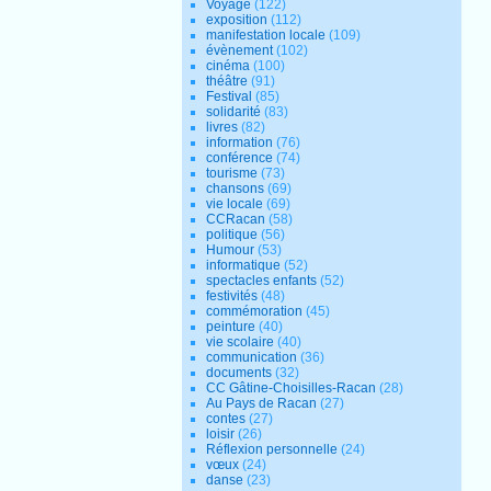
Voyage
(122)
exposition
(112)
manifestation locale
(109)
évènement
(102)
cinéma
(100)
théâtre
(91)
Festival
(85)
solidarité
(83)
livres
(82)
information
(76)
conférence
(74)
tourisme
(73)
chansons
(69)
vie locale
(69)
CCRacan
(58)
politique
(56)
Humour
(53)
informatique
(52)
spectacles enfants
(52)
festivités
(48)
commémoration
(45)
peinture
(40)
vie scolaire
(40)
communication
(36)
documents
(32)
CC Gâtine-Choisilles-Racan
(28)
Au Pays de Racan
(27)
contes
(27)
loisir
(26)
Réflexion personnelle
(24)
vœux
(24)
danse
(23)