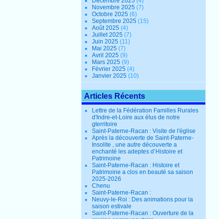
Décembre 2025
(4)
Novembre 2025
(7)
Octobre 2025
(6)
Septembre 2025
(15)
Août 2025
(4)
Juillet 2025
(7)
Juin 2025
(11)
Mai 2025
(7)
Avril 2025
(9)
Mars 2025
(9)
Février 2025
(4)
Janvier 2025
(10)
Articles Récents
Lettre de la Fédération Familles Rurales
d'Indre-et-Loire aux élus de notre
gterritoire
Saint-Paterne-Racan : Visite de l'église
Après la découverte de Saint-Paterne-
Insolite , une autre découverte a
enchanté les adeptes d’Histoire et
Patrimoine
Saint-Paterne-Racan : Histoire et
Patrimoine a clos en beauté sa saison
2025-2026
Chenu
Saint-Paterne-Racan :
Neuvy-le-Roi : Des animations pour la
saison estivale
Saint-Paterne-Racan : Ouverture de la