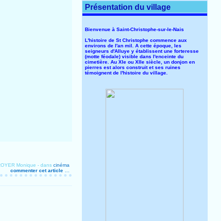
Présentation du village
Bienvenue à Saint-Christophe-sur-le-Nais
L'histoire de St Christophe commence aux
environs de l'an mil. A cette époque, les
seigneurs d'Alluye y établissent une forteresse
(motte féodale) visible dans l'enceinte du
cimetière. Au XIe ou XIIe siècle, un donjon en
pierres est alors construit et ses ruines
témoignent de l'histoire du village.
 ROYER Monique
-
dans
cinéma
commenter cet article
…