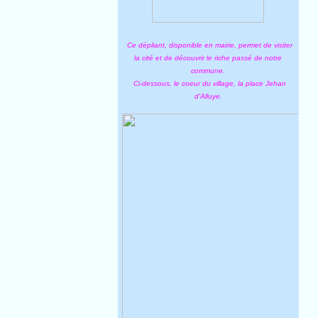
Ce dépliant, disponible en mairie, permet de visiter
la cité et de découvrir le riche passé de notre
commune.
Ci-dessous, le coeur du village, la place Jehan
d'Alluye.