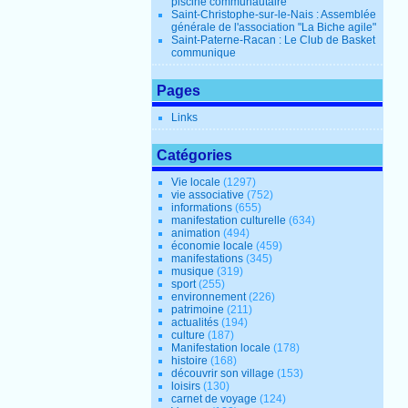
piscine communautaire
Saint-Christophe-sur-le-Nais : Assemblée
générale de l'association "La Biche agile"
Saint-Paterne-Racan : Le Club de Basket
communique
Pages
Links
Catégories
Vie locale
(1297)
vie associative
(752)
informations
(655)
manifestation culturelle
(634)
animation
(494)
économie locale
(459)
manifestations
(345)
musique
(319)
sport
(255)
environnement
(226)
patrimoine
(211)
actualités
(194)
culture
(187)
Manifestation locale
(178)
histoire
(168)
découvrir son village
(153)
loisirs
(130)
carnet de voyage
(124)