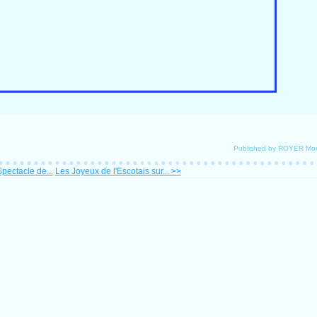
Published by ROYER Mo
pectacle de...
Les Joyeux de l'Escotais sur... >>