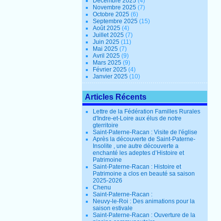
Décembre 2025
(4)
Novembre 2025
(7)
Octobre 2025
(6)
Septembre 2025
(15)
Août 2025
(4)
Juillet 2025
(7)
Juin 2025
(11)
Mai 2025
(7)
Avril 2025
(9)
Mars 2025
(9)
Février 2025
(4)
Janvier 2025
(10)
Articles Récents
Lettre de la Fédération Familles Rurales
d'Indre-et-Loire aux élus de notre
gterritoire
Saint-Paterne-Racan : Visite de l'église
Après la découverte de Saint-Paterne-
Insolite , une autre découverte a
enchanté les adeptes d’Histoire et
Patrimoine
Saint-Paterne-Racan : Histoire et
Patrimoine a clos en beauté sa saison
2025-2026
Chenu
Saint-Paterne-Racan :
Neuvy-le-Roi : Des animations pour la
saison estivale
Saint-Paterne-Racan : Ouverture de la