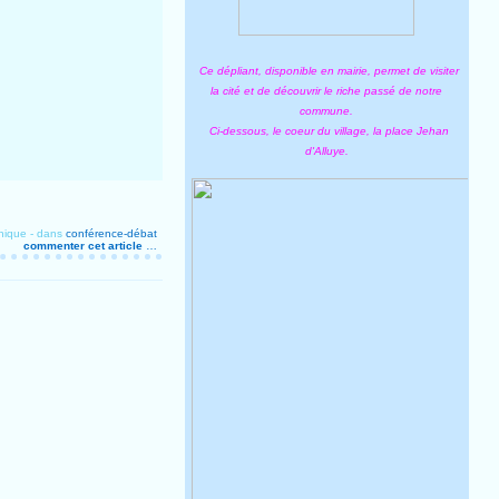
Ce dépliant, disponible en mairie, permet de visiter
la cité et de découvrir le riche passé de notre
commune.
Ci-dessous, le coeur du village, la place Jehan
d'Alluye.
nique
-
dans
conférence-débat
commenter cet article
…