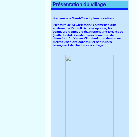
Présentation du village
Bienvenue à Saint-Christophe-sur-le-Nais
L'histoire de St Christophe commence aux
environs de l'an mil. A cette époque, les
seigneurs d'Alluye y établissent une forteresse
(motte féodale) visible dans l'enceinte du
cimetière. Au XIe ou XIIe siècle, un donjon en
pierres est alors construit et ses ruines
témoignent de l'histoire du village.