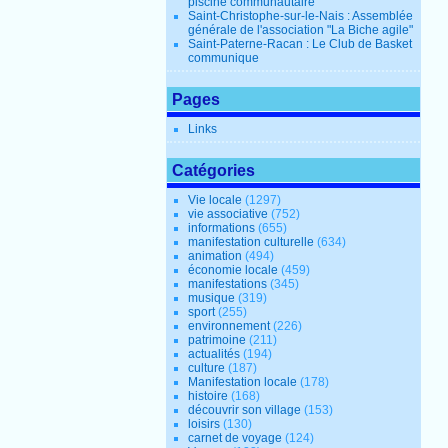
piscine communautaire
Saint-Christophe-sur-le-Nais : Assemblée
générale de l'association "La Biche agile"
Saint-Paterne-Racan : Le Club de Basket
communique
Pages
Links
Catégories
Vie locale
(1297)
vie associative
(752)
informations
(655)
manifestation culturelle
(634)
animation
(494)
économie locale
(459)
manifestations
(345)
musique
(319)
sport
(255)
environnement
(226)
patrimoine
(211)
actualités
(194)
culture
(187)
Manifestation locale
(178)
histoire
(168)
découvrir son village
(153)
loisirs
(130)
carnet de voyage
(124)