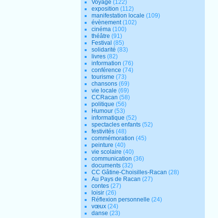
Voyage
(122)
exposition
(112)
manifestation locale
(109)
évènement
(102)
cinéma
(100)
théâtre
(91)
Festival
(85)
solidarité
(83)
livres
(82)
information
(76)
conférence
(74)
tourisme
(73)
chansons
(69)
vie locale
(69)
CCRacan
(58)
politique
(56)
Humour
(53)
informatique
(52)
spectacles enfants
(52)
festivités
(48)
commémoration
(45)
peinture
(40)
vie scolaire
(40)
communication
(36)
documents
(32)
CC Gâtine-Choisilles-Racan
(28)
Au Pays de Racan
(27)
contes
(27)
loisir
(26)
Réflexion personnelle
(24)
vœux
(24)
danse
(23)