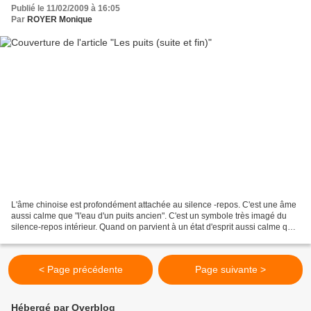
Publié le 11/02/2009 à 16:05
Par
ROYER Monique
L'âme chinoise est profondément attachée au silence -repos. C'est une âme
aussi calme que "l'eau d'un puits ancien". C'est un symbole très imagé du
silence-repos intérieur. Quand on parvient à un état d'esprit aussi calme que
l'eau du puits ancien, on...
< Page précédente
Page suivante >
Hébergé par Overblog