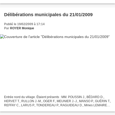
mettre en valeur. Nous allons...
Délibérations municipales du 21/01/2009
Publié le 19/02/2009 à 17:14
Par
ROYER Monique
Entrée nord du village. Étaient présents : MM. POUSSIN J., BÉDARD D.,
HERVET T., RULLON J.-M., OGER F., MEUNIER J.-J., MANSO P., GUÉRIN T.,
REFFAY C., LARUS P., TONDEREAU P., RAGUIDEAU D., Mmes LEMAIRE
C., ROYER M. Était excusé : M. BROCHERIEUX D. (pouvoir...