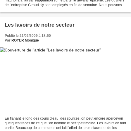
magnolia a fait sa réapparition sur le parterre devant l'épicerie. Les ouvriers
de l'entreprise Giraud s'y sont employés en fin de semaine. Nous pouvons
remarquer que le parterre...
Les lavoirs de notre secteur
Publié le 21/02/2009 à 18:50
Par
ROYER Monique
En flânant le long des cours d'eau, des sources, on peut encore apercevoir
quelques traces de ce que l'on nomme le petit patrimoine. Les lavoirs en font
partie. Beaucoup de communes ont fait l'effort de les restaurer et de les